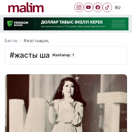
RU
Басты
#жастық шақ
#жастық шақ
Жазбалар: 1