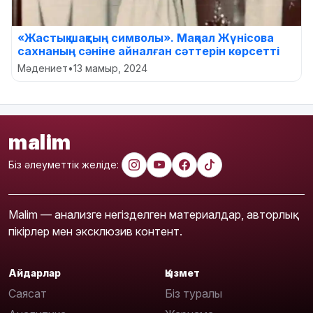
«Жастық шақтың символы». Мақпал Жүнісова
сахнаның сәніне айналған сәттерін көрсетті
Мәдениет
•
13 мамыр, 2024
malim
Біз әлеуметтік желіде:
Malim — анализге негізделген материалдар, авторлық
пікірлер мен эксклюзив контент.
Айдарлар
Қызмет
Саясат
Біз туралы