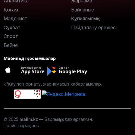
Аналитика
Жарнама
Қоғам
Байланыс
Мәдениет
Құпиялылық
Сұхбат
Пайдалану ережесі
Спорт
Бейне
Мобильді қосымшалар
Download on the
Get it on
App Store
Google Play
Қауіпсіз орнату, жарнамасыз хабарламалар.
© 2025
malim.kz
— Барлық құқықтар қорғалған.
Прайс-парақшасы