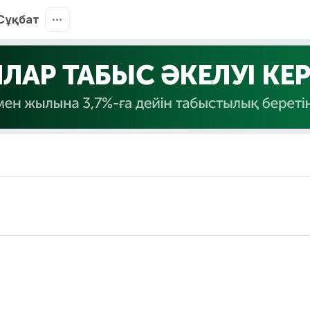
Сұқбат