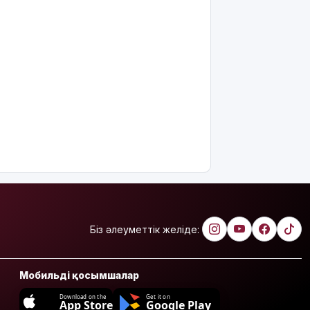
Біз әлеуметтік желіде:
Мобильді қосымшалар
Download on the
Get it on
App Store
Google Play