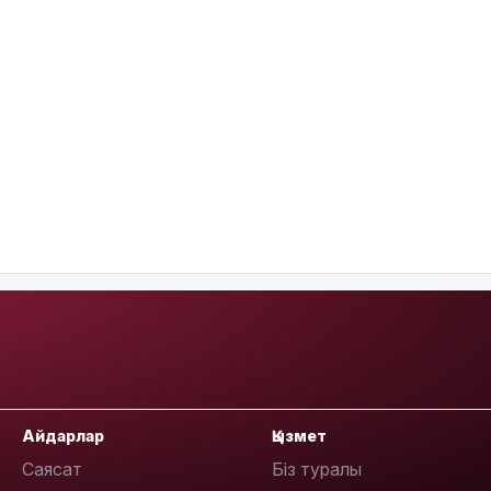
Айдарлар
Қызмет
Саясат
Біз туралы