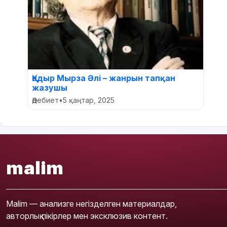
Қадыр Мырза Әлі – жанрын тапқан
жазушы
Әдебиет
•
5 қаңтар, 2025
malim
Malim — анализге негізделген материалдар,
авторлық пікірлер мен эксклюзив контент.