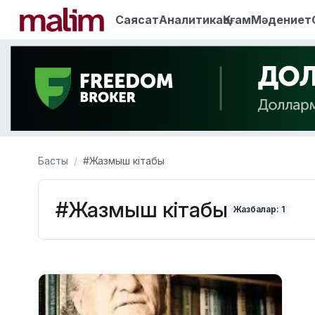
Саясат
Аналитика
Қоғам
Мәдениет
Басты
#Жазмыш кітабы
#Жазмыш кітабы
Жазбалар: 1