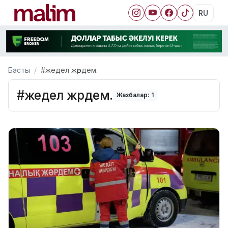
RU
Басты
#жедел жәрдем.
#жедел жәрдем.
Жазбалар: 1