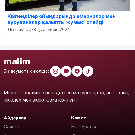
Көшпенділер ойындарында емханалар мен
ауруханалар қалыпты жұмыс істейді
Денсаулық
•
8 қыркүйек, 2024
malim
Біз әлеуметтік желіде:
Malim — анализге негізделген материалдар, авторлық
пікірлер мен эксклюзив контент.
Айдарлар
Қызмет
Саясат
Біз туралы