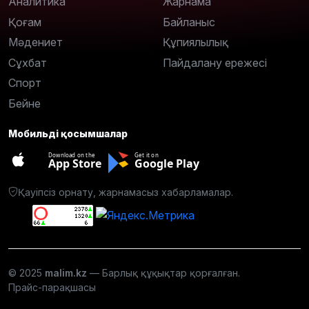
Аналитика
Жарнама
Қоғам
Байланыс
Мәдениет
Құпиялылық
Сұхбат
Пайдалану ережесі
Спорт
Бейне
Мобильді қосымшалар
Download on the
Get it on
App Store
Google Play
Қауіпсіз орнату, жарнамасыз хабарламалар.
© 2025
malim.kz
— Барлық құқықтар қорғалған.
Прайс-парақшасы