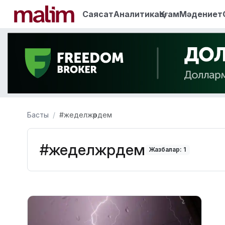
Саясат
Аналитика
Қоғам
Мәдениет
Басты
#жеделжәрдем
#жеделжәрдем
Жазбалар: 1