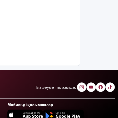
Біз әлеуметтік желіде:
Мобильді қосымшалар
Download on the
Get it on
App Store
Google Play