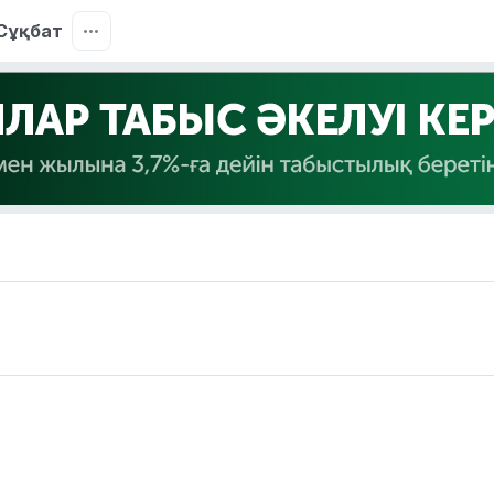
Сұқбат