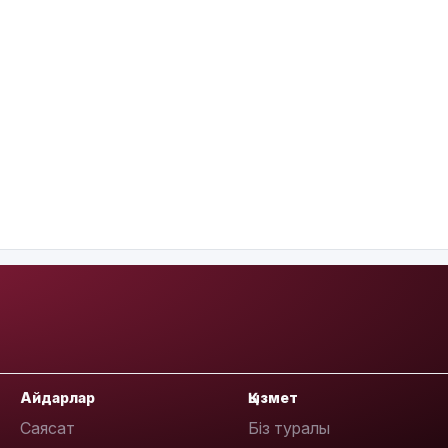
Айдарлар
Қызмет
Саясат
Біз туралы