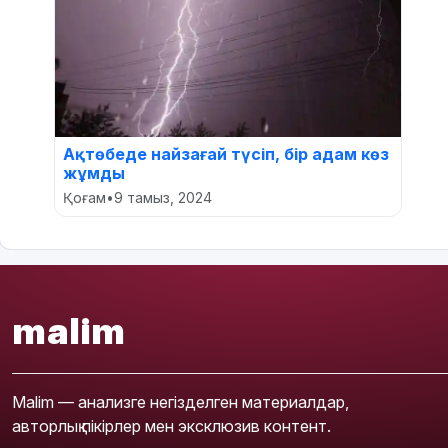
Ақтөбеде найзағай түсіп, бір адам көз
жұмды
Қоғам
•
9 тамыз, 2024
malim
Malim — анализге негізделген материалдар,
авторлық пікірлер мен эксклюзив контент.