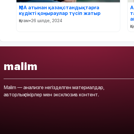
ҚМА атынан қазақстандықтарға
А
күдікті қоңыраулар түсіп жатыр
т
а
Қоғам
•
26 шілде, 2024
Қ
malim
Malim — анализге негізделген материалдар,
авторлық пікірлер мен эксклюзив контент.