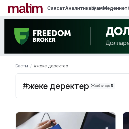
Саясат
Аналитика
Қоғам
Мәдениет
Басты
#жеке деректер
#жеке деректер
Жазбалар: 5