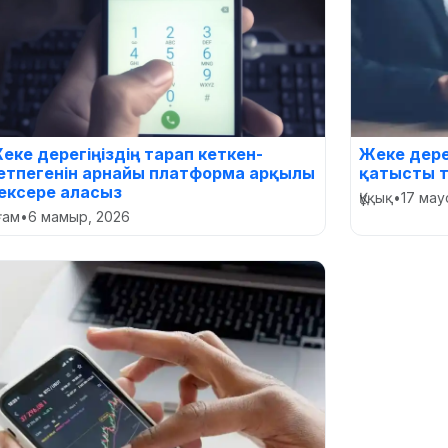
еке дерегіңіздің тарап кеткен-
Жеке дере
етпегенін арнайы платформа арқылы
қатысты т
ексере аласыз
Құқық
•
17 мау
оғам
•
6 мамыр, 2026