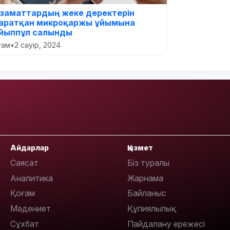
заматтардың жеке деректерін
аратқан микроқаржы ұйымына
йыппұл салынды
оғам
•
2 сәуір, 2024
Айдарлар
Қызмет
Саясат
Біз туралы
Аналитика
Жарнама
Қоғам
Байланыс
Мәдениет
Құпиялылық
Сұхбат
Пайдалану ережесі