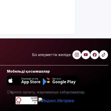
Біз әлеуметтік желіде:
Мобильді қосымшалар
Download on the
Get it on
App Store
Google Play
Қауіпсіз орнату, жарнамасыз хабарламалар.