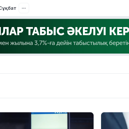
Сұқбат