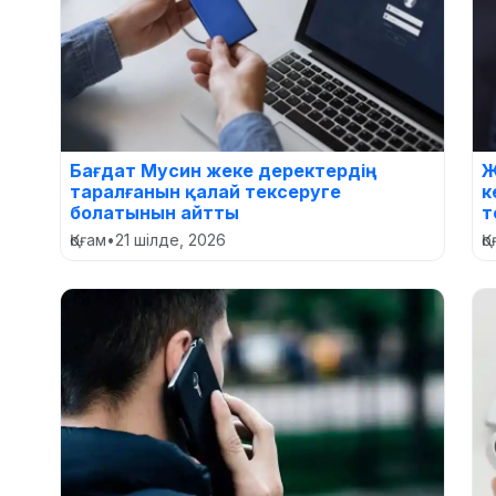
Бағдат Мусин жеке деректердің
Ж
таралғанын қалай тексеруге
к
болатынын айтты
т
Қоғам
•
21 шілде, 2026
Қ