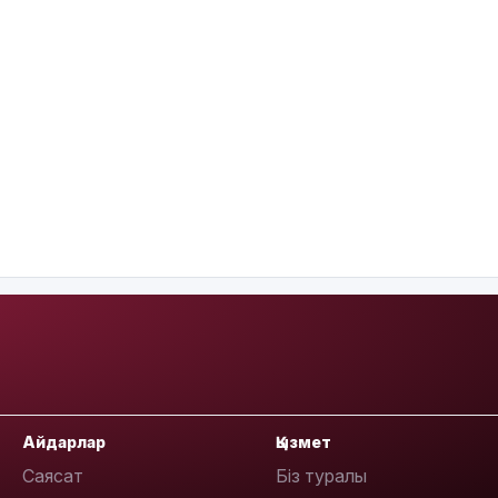
Айдарлар
Қызмет
Саясат
Біз туралы