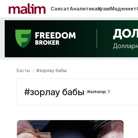
Саясат
Аналитика
Қоғам
Мәдениет
Басты
#зорлау бабы
#зорлау бабы
Жазбалар: 1