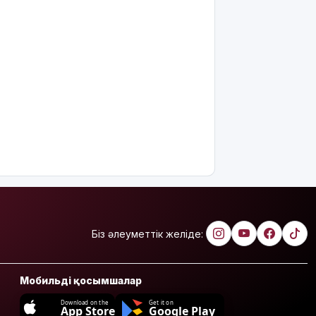
Біз әлеуметтік желіде:
Мобильді қосымшалар
Download on the
Get it on
App Store
Google Play