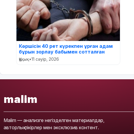
Көршісін 40 рет күрекпен ұрған адам
бұрын зорлау бабымен сотталған
Құқық
•
11 сәуір, 2026
malim
Malim — анализге негізделген материалдар,
авторлық пікірлер мен эксклюзив контент.