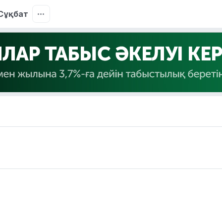
Сұқбат