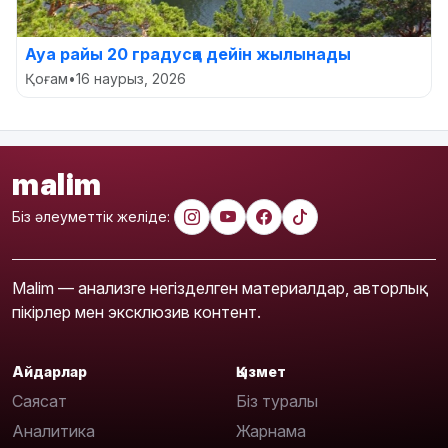
Ауа райы 20 градусқа дейін жылынады
Қоғам
•
16 наурыз, 2026
malim
Біз әлеуметтік желіде:
Malim — анализге негізделген материалдар, авторлық
пікірлер мен эксклюзив контент.
Айдарлар
Қызмет
Саясат
Біз туралы
Аналитика
Жарнама