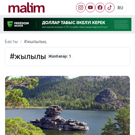
RU
Басты
#жылылық
#жылылық
Жазбалар: 1