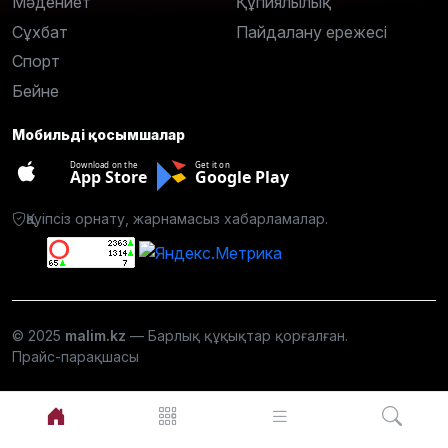
Мәдениет
Құпиялылық
Сұхбат
Пайдалану ережесі
Спорт
Бейне
Мобильді қосымшалар
Download on the
Get it on
App Store
Google Play
Қауіпсіз орнату, жарнамасыз хабарламалар.
© 2025
malim.kz
— Барлық құқықтар қорғалған.
Прайс-парақшасы