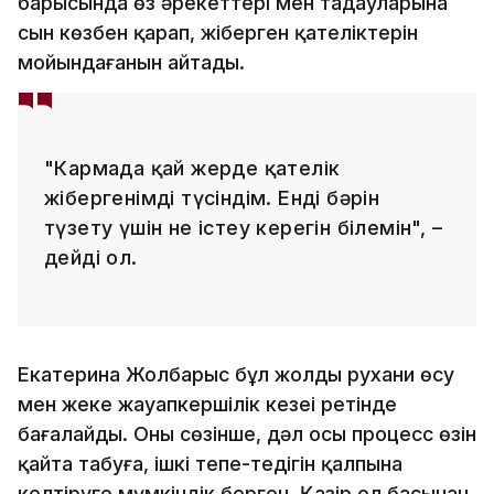
барысында өз әрекеттері мен таңдауларына
сын көзбен қарап, жіберген қателіктерін
мойындағанын айтады.
"Кармада қай жерде қателік
жібергенімді түсіндім. Енді бәрін
түзету үшін не істеу керегін білемін", –
дейді ол.
Екатерина Жолбарыс бұл жолды рухани өсу
мен жеке жауапкершілік кезеңі ретінде
бағалайды. Оның сөзінше, дәл осы процесс өзін
қайта табуға, ішкі тепе-теңдігін қалпына
келтіруге мүмкіндік берген. Қазір ол басынан