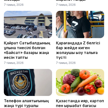
7 тамыз, 2026
7 тамыз, 2026
Қайрат Сатыбалдының
Қарағандада Z белгісі
ұлына тиесілі болған
бар жейде киген
«Байсат» базары жаңа
жолаушы қызу талқыға
иесін тапты
түсті
7 тамыз, 2026
7 тамыз, 2026
Телефон алаяқтығының
Қазақстанда қияр, картоп
жаңа түрі туралы
пен қырыққабат бағасы