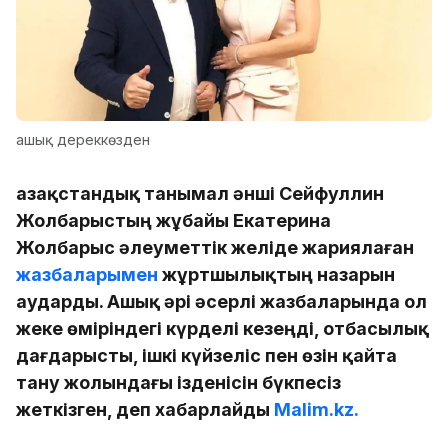
ашық дереккөзден
Қазақстандық танымал әнші Сейфуллин
Жолбарыстың жұбайы Екатерина
Жолбарыс әлеуметтік желіде жариялаған
жазбаларымен
жұртшылықтың назарын
аударды. Ашық әрі әсерлі жазбаларында ол
жеке өміріндегі күрделі кезеңді, отбасылық
дағдарысты, ішкі күйзеліс пен өзін қайта
тану жолындағы ізденісін бүкпесіз
жеткізген, деп хабарлайды
Malim.kz.