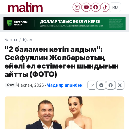
RU
Басты
Қоғам
"2 баламен кетіп қалдым":
Сейфуллин Жолбарыстың
әйелі ел естімеген шындығын
айтты (ФОТО)
4 ақпан, 2026
•
Мадияр Қапанбек
Қоғам