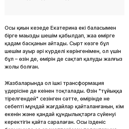
Осы қиын кезеңде Екатерина екі баласымен
бірге маңызды шешім қабылдап, жаңа өмірге
қадам басқанын айтады. Сырт көзге бұл
шешім ауыр әрі күрделі көрінгенімен, ол үшін
бұл – өзін де, өмірін де сақтап қалудың жалғыз
жолы болған.
Жазбаларында ол ішкі трансформация
үдерісіне де кеңінен тоқталады. Өзін "тұйыққа
тірелгендей" сезінген сәтте, өмірінде не
себепті мұндай жағдайлар қайталанғанын, кім
екенін және қандай құндылықтарға сүйенуі
керектігін қайта саралаған. Осы ізденіс