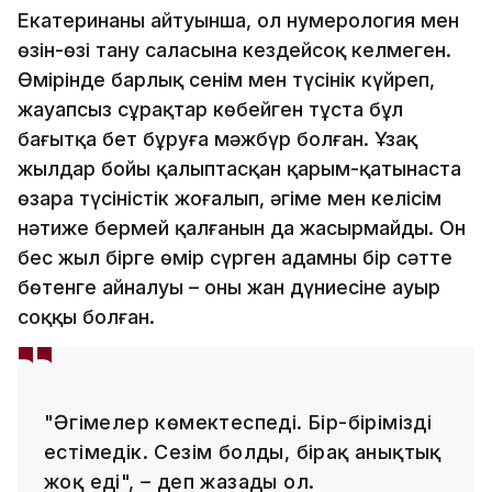
Екатеринаның айтуынша, ол нумерология мен
өзін-өзі тану саласына кездейсоқ келмеген.
Өмірінде барлық сенім мен түсінік күйреп,
жауапсыз сұрақтар көбейген тұста бұл
бағытқа бет бұруға мәжбүр болған. Ұзақ
жылдар бойы қалыптасқан қарым-қатынаста
өзара түсіністік жоғалып, әңгіме мен келісім
нәтиже бермей қалғанын да жасырмайды. Он
бес жыл бірге өмір сүрген адамның бір сәтте
бөтенге айналуы – оның жан дүниесіне ауыр
соққы болған.
"Әңгімелер көмектеспеді. Бір-бірімізді
естімедік. Сезім болды, бірақ анықтық
жоқ еді", – деп жазады ол.