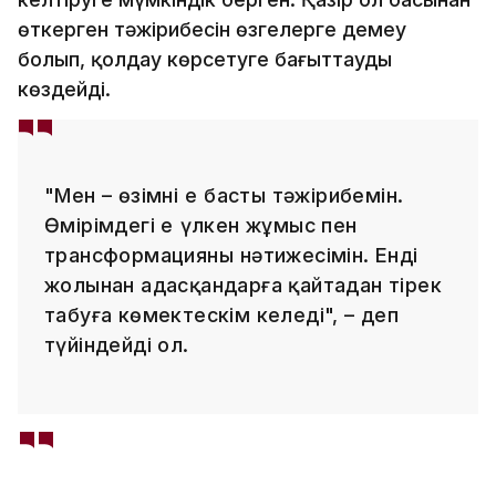
өткерген тәжірибесін өзгелерге демеу
болып, қолдау көрсетуге бағыттауды
көздейді.
"Мен – өзімнің ең басты тәжірибемін.
Өмірімдегі ең үлкен жұмыс пен
трансформацияның нәтижесімін. Енді
жолынан адасқандарға қайтадан тірек
табуға көмектескім келеді", – деп
түйіндейді ол.