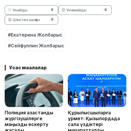
🤍 Ұнайды
😞 Ұнамайды
0
0
😡 Шектен шыққан
0
#Екатерина Жолбарыс
#Сейфуллин Жолбарыс
Ұқсас мақалалар
Полиция қазақстандық
Құрылысшыларға
жүргізушілерге
құрмет: Қызылордада
маңызды ескерту
сала үздіктері
жасады
марапатталды