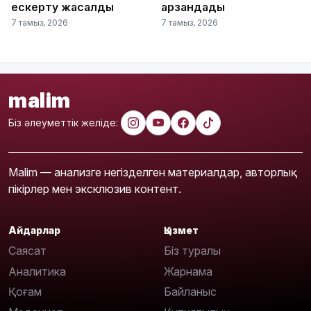
ескерту жасалды
арзандады
7 тамыз, 2026
7 тамыз, 2026
malim
Біз әлеуметтік желіде:
Malim — анализге негізделген материалдар, авторлық
пікірлер мен эксклюзив контент.
Айдарлар
Қызмет
Саясат
Біз туралы
Аналитика
Жарнама
Қоғам
Байланыс