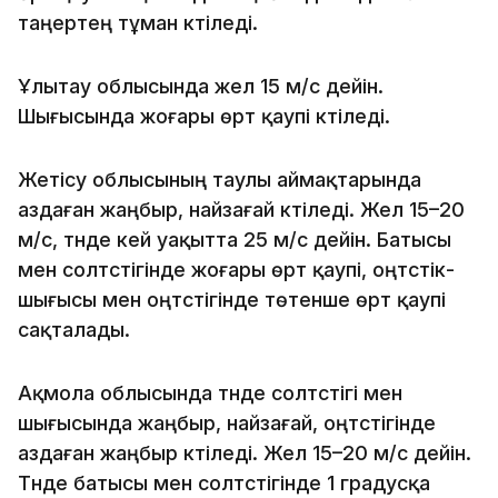
таңертең тұман күтіледі.
Ұлытау облысында жел 15 м/с дейін.
Шығысында жоғары өрт қаупі күтіледі.
Жетісу облысының таулы аймақтарында
аздаған жаңбыр, найзағай күтіледі. Жел 15–20
м/с, түнде кей уақытта 25 м/с дейін. Батысы
мен солтүстігінде жоғары өрт қаупі, оңтүстік-
шығысы мен оңтүстігінде төтенше өрт қаупі
сақталады.
Ақмола облысында түнде солтүстігі мен
шығысында жаңбыр, найзағай, оңтүстігінде
аздаған жаңбыр күтіледі. Жел 15–20 м/с дейін.
Түнде батысы мен солтүстігінде 1 градусқа