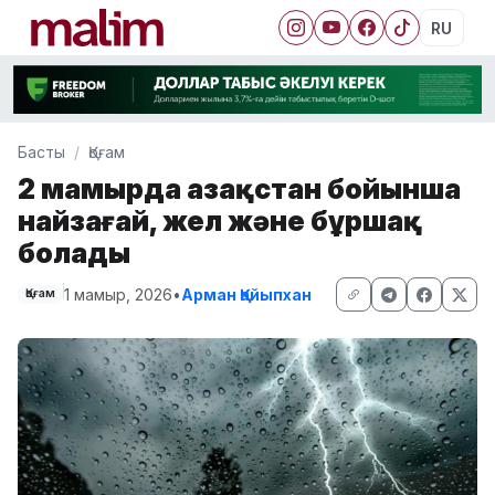
RU
Басты
Қоғам
2 мамырда Қазақстан бойынша
найзағай, жел және бұршақ
болады
1 мамыр, 2026
•
Арман Қайыпхан
Қоғам