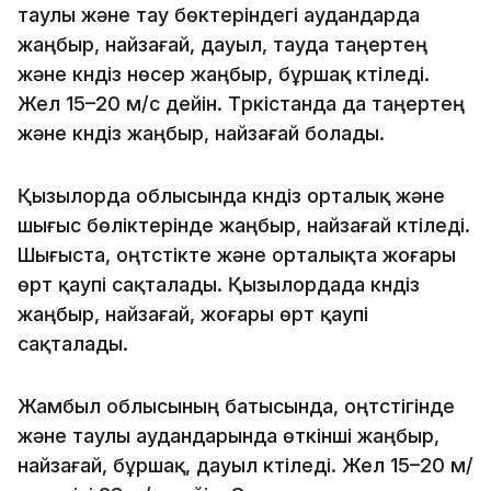
таулы және тау бөктеріндегі аудандарда
жаңбыр, найзағай, дауыл, тауда таңертең
және күндіз нөсер жаңбыр, бұршақ күтіледі.
Жел 15–20 м/с дейін. Түркістанда да таңертең
және күндіз жаңбыр, найзағай болады.
Қызылорда облысында күндіз орталық және
шығыс бөліктерінде жаңбыр, найзағай күтіледі.
Шығыста, оңтүстікте және орталықта жоғары
өрт қаупі сақталады. Қызылордада күндіз
жаңбыр, найзағай, жоғары өрт қаупі
сақталады.
Жамбыл облысының батысында, оңтүстігінде
және таулы аудандарында өткінші жаңбыр,
найзағай, бұршақ, дауыл күтіледі. Жел 15–20 м/