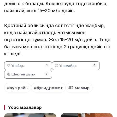
дейін үсік болады. Көкшетауда түнде жаңбыр,
найзағай, жел 15–20 м/с дейін.
Қостанай облысында солтүстігінде жаңбыр,
күндіз найзағай күтіледі. Батысы мен
оңтүстігінде тұман. Жел 15–20 м/с дейін. Түнде
батысы мен солтүстігінде 2 градусқа дейін үсік
күтіледі.
🤍 Ұнайды
😞 Ұнамайды
1
0
😡 Шектен шыққан
0
#ауа райы
#Қазгидромет
#2 мамыр
Ұқсас мақалалар