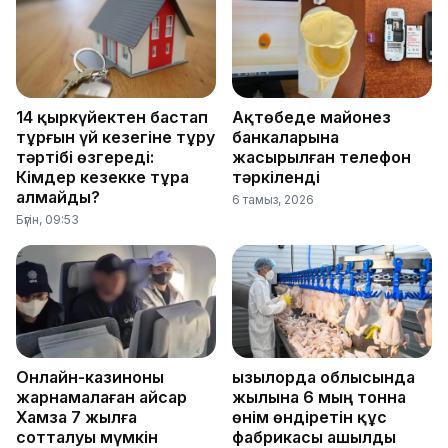
14 қыркүйектен бастап
Ақтөбеде майонез
тұрғын үй кезегіне тұру
банкаларына
тәртібі өзгереді:
жасырылған телефон
Кімдер кезекке тұра
тәркіленді
алмайды?
6 тамыз, 2026
Бүгін, 09:53
Онлайн-казиноны
Қызылорда облысында
жарнамалаған Қайсар
жылына 6 мың тонна
Хамза 7 жылға
өнім өндіретін құс
сотталуы мүмкін
фабрикасы ашылды