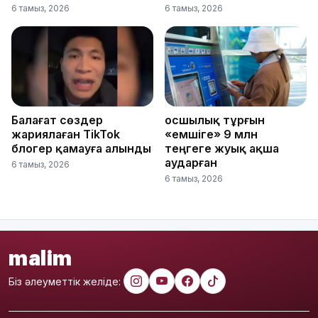
6 тамыз, 2026
6 тамыз, 2026
Балағат сөздер
Қосшылық тұрғын
жариялаған TikTok
«емшіге» 9 млн
блогер қамауға алынды
теңгеге жуық ақша
аударған
6 тамыз, 2026
6 тамыз, 2026
malim
Біз әлеуметтік желіде: