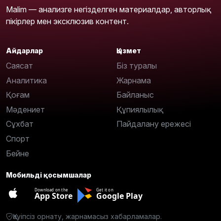
Malim — анализге негізделген материалдар, авторлық
пікірлер мен эксклюзив контент.
Айдарлар
Қызмет
Саясат
Біз туралы
Аналитика
Жарнама
Қоғам
Байланыс
Мәдениет
Құпиялылық
Сұхбат
Пайдалану ережесі
Спорт
Бейне
Мобильді қосымшалар
Download on the
Get it on
App Store
Google Play
Қауіпсіз орнату, жарнамасыз хабарламалар.