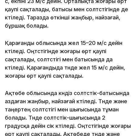
с, екпіні 23 м/с дейін. Орталықта жоғары өрт
қаупі сақталады, батысы мен солтүстігінде де
күтіледі. Таразда өткінші жаңбыр, найзағай,
бұршақ болады.
Қарағанды облысында жел 15–20 м/с дейін
күтіледі. Оңтүстігінде жоғары өрт қаупі
сақталады, солтүстігі мен батысында да
күтіледі. Қарағандыда түнде жел 15 м/с дейін,
жоғары өрт қаупі сақталады.
Ақтөбе облысында күндіз солтүстік-батысында
аздаған жаңбыр, найзағай күтіледі. Түнде және
таңертең солтүстігі мен шығысында тұман
болады. Түнде солтүстік-шығысында 2
градусқа дейін үсік күтіледі. Оңтүстігінде жоғары
өрт қаупі сақталады. Ақтөбеде түнде және