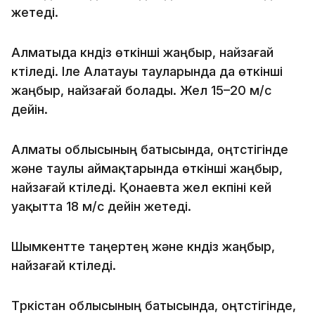
жетеді.
Алматыда күндіз өткінші жаңбыр, найзағай
күтіледі. Іле Алатауы тауларында да өткінші
жаңбыр, найзағай болады. Жел 15–20 м/с
дейін.
Алматы облысының батысында, оңтүстігінде
және таулы аймақтарында өткінші жаңбыр,
найзағай күтіледі. Қонаевта жел екпіні кей
уақытта 18 м/с дейін жетеді.
Шымкентте таңертең және күндіз жаңбыр,
найзағай күтіледі.
Түркістан облысының батысында, оңтүстігінде,