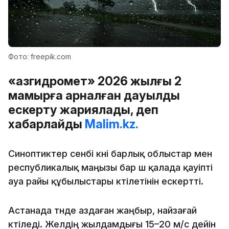
Фото: freepik.com
«Қазгидромет» 2026 жылғы 2
мамырға арналған дауылды
ескерту жариялады, деп
хабарлайды
Malim.kz.
Синоптиктер сенбі күні барлық облыстар мен
республикалық маңызы бар үш қалада қауіпті
ауа райы құбылыстары күтілетінін ескертті.
Астанада түнде аздаған жаңбыр, найзағай
күтіледі. Желдің жылдамдығы 15–20 м/с дейін