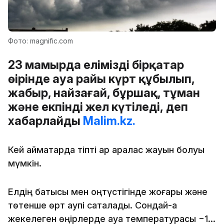
Фото: magnific.com
23 мамырда еліміздің бірқатар
өңірінде ауа райы күрт құбылып,
жаңбыр, найзағай, бұршақ, тұман
және екпінді жел күтіледі, деп
хабарлайды
Malim.kz.
Кей аймақтарда тіпті қар аралас жауын болуы
мүмкін.
Елдің батысы мен оңтүстігінде жоғары және
төтенше өрт қаупі сақталады. Сондай-ақ
жекелеген өңірлерде ауа температурасы −1…