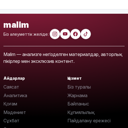
malim
Біз әлеуметтік желіде:
Malim — анализге негізделген материалдар, авторлық
пікірлер мен эксклюзив контент.
Айдарлар
Қызмет
Саясат
Біз туралы
Аналитика
Жарнама
Қоғам
Байланыс
Мәдениет
Құпиялылық
Сұхбат
Пайдалану ережесі