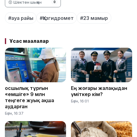
😡 Шектен шыққан
0
#ауа райы
#Қазгидромет
#23 мамыр
Ұқсас мақалалар
Қосшылық тұрғын
Ең жоғары жалақыдан
«емшіге» 9 млн
үміткер кім?
теңгеге жуық ақша
Бүгін, 16:01
аударған
Бүгін, 16:37