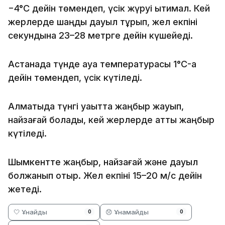
−4°C дейін төмендеп, үсік жүруі ықтимал. Кей
жерлерде шаңды дауыл тұрып, жел екпіні
секундына 23–28 метрге дейін күшейеді.
Астанада түнде ауа температурасы 1°C-қа
дейін төмендеп, үсік күтіледі.
Алматыда түнгі уақытта жаңбыр жауып,
найзағай болады, кей жерлерде қатты жаңбыр
күтіледі.
Шымкентте жаңбыр, найзағай және дауыл
болжанып отыр. Жел екпіні 15–20 м/с дейін
жетеді.
🤍 Ұнайды
😞 Ұнамайды
0
0