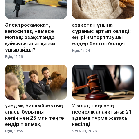
Электросамокат,
Қазақстан ұнына
велосипед немесе
сұраныс артып келеді:
мопед: Қазақстанда
ең ірі импорттаушы
қайсысы апатқа жиі
елдер белгілі болды
ұшырайды?
Бүгін, 15:24
Бүгін, 15:59
Қуандық Бишімбаевтың
2 млрд теңгенің
анасы бұрынғы
несиелік алаяқтығы: 21
келінінен 25 млн теңге
адамға түрме жазасы
өндіріп алмақ
кесілді
Бүгін, 13:59
5 тамыз, 2026