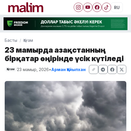
RU
Басты
Қоғам
23 мамырда Қазақстанның
бірқатар өңірінде үсік күтіледі
23 мамыр, 2026
•
Арман Қайыпхан
Қоғам