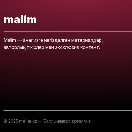
malim
Malim — анализге негізделген материалдар,
авторлық пікірлер мен эксклюзив контент.
© 2025
malim.kz
— Барлық құқықтар қорғалған.