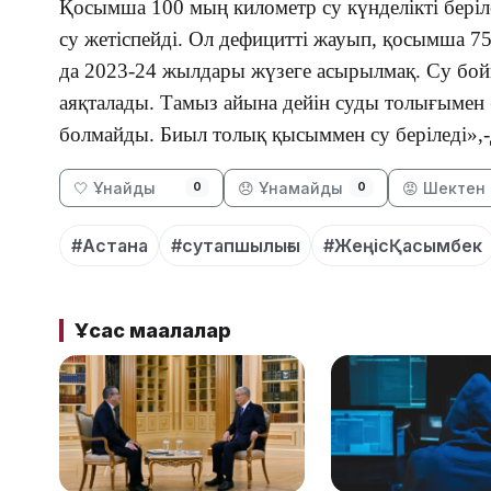
Қосымша 100 мың километр су күнделікті беріле
су жетіспейді. Ол дефицитті жауып, қосымша 75
да 2023-24 жылдары жүзеге асырылмақ. Су бо
аяқталады. Тамыз айына дейін суды толығымен 
болмайды. Биыл толық қысыммен су беріледі»,
🤍 Ұнайды
😞 Ұнамайды
😡 Шектен 
0
0
#Астана
#сутапшылығы
#ЖеңісҚасымбек
Ұқсас мақалалар