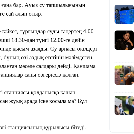
 ғана бар.
А
уыз су тапшылығын
ың
ге сай
алып отыр.
е
сәйкес
,
тұрғындар суды таңертең 4.00-
ешкі 18.30-дан түнгі 12.00-ге дейін
09:36
рінде қысым аза
яды. Су арнасы өкілдері
н, бұның өзі аздық
ететінін мәлімдеген
.
ланған мәселе салдары дейді. Қаншама
анциялар саны өзгеріссіз қалған.
08:36
гі станциясы қолданысқа
қашан
ысан
жуық арада іске қосыла ма? Бұл
23:40
үзгі станциясының құрылысы бітеді.