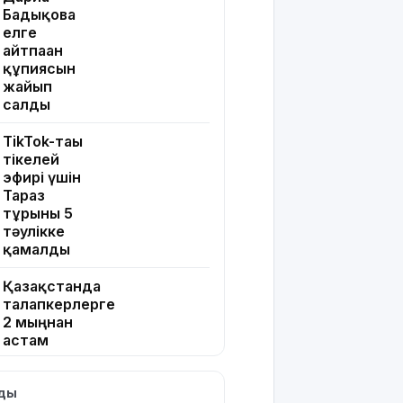
Бадықова
елге
айтпаған
құпиясын
жайып
салды
TikTok-тағы
тікелей
эфирі үшін
Тараз
тұрғыны 5
тәулікке
қамалды
Қазақстанда
талапкерлерге
2 мыңнан
астам
грант
ұсынылады:
лды
Кімдер