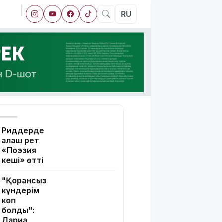
RU
Риддерде
алғаш рет
«Поэзия
кеші» өтті
"Қорғансыз
күндерім
көп
болды":
Дариға