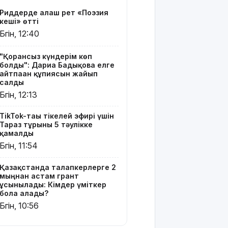
үміткер
Риддерде алғаш рет «Поэзия
бола
кеші» өтті
алады?
Бүгін, 12:40
ЕО мен
Украина
"Қорғансыз күндерім көп
болды": Дариға Бадықова елге
АҚШ-тың
айтпаған құпиясын жайып
Ресейге
салды
қарсы
Бүгін, 12:13
жаңа
санкцияларын
TikTok-тағы тікелей эфирі үшін
қолдады
Тараз тұрғыны 5 тәулікке
қамалды
8 тамызға
Бүгін, 11:54
арналған
ауа райы
Қазақстанда талапкерлерге 2
болжамы
мыңнан астам грант
ұсынылады: Кімдер үміткер
Полиция
бола алады?
қазақстандық
Бүгін, 10:56
жүргізушілерге
маңызды