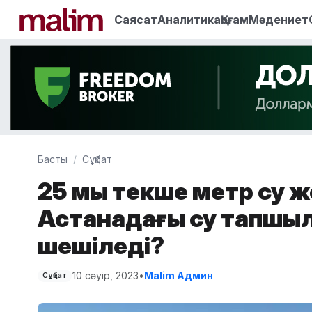
Саясат
Аналитика
Қоғам
Мәдениет
Басты
Сұқбат
25 мың текше метр су ж
Астанадағы су тапшы
шешіледі?
10 сәуір, 2023
•
Malim Админ
Сұқбат