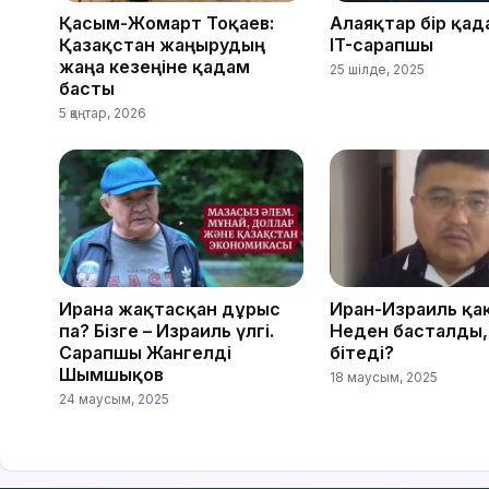
Қасым-Жомарт Тоқаев:
Алаяқтар бір қад
Қазақстан жаңғырудың
IT-сарапшы
жаңа кезеңіне қадам
25 шілде, 2025
басты
5 қаңтар, 2026
Иранға жақтасқан дұрыс
Иран-Израиль қа
па? Бізге – Израиль үлгі.
Неден басталды,
Сарапшы Жангелді
бітеді?
Шымшықов
18 маусым, 2025
24 маусым, 2025