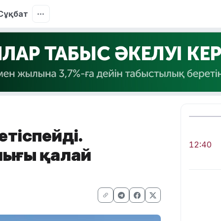
Сұқбат
етіспейді.
12:40
лығы қалай