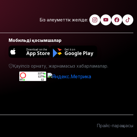
алаяқтығының
жаңа түрі
туралы
Біз әлеуметтік желіде:
ескерту
жасалды
Мобильді қосымшалар
Қазақстандағы
ең қымбат
Download on the
Get it on
App Store
Google Play
мамандықтар
– 2026: оқу
ақысы
Қауіпсіз орнату, жарнамасыз хабарламалар.
қанша?
Ұлдана
Мырзуанға
қатысты іс
сотқа
жолданды
Аптаптан
Прайс-парақшасы
қашқандар:
«Жел