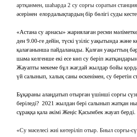
артқанмен, шаһарда 2 су сорғы соратын станция
әсерінен
елордалықтар
дың бір бөлігі
суды кесте
«
Астана су арнасы
»
жариялаған ресм
и мәліметк
ден 9.00-ге дейін, түскі үзіліс уақытында және к
қалағанынша пайдаланады. Қалған уақыттың бә
шама келгенше
екі есе көп су беріп жатқандары
Жауапты мекеме бұл жағдай жылдар бойы қорда
үй салынып, халық саны өскенімен, су беретін ст
Бұқараны алаңдатып отырған
үшінші сорғы сүз
беріледі?
2021 жылдан бері салынып жатқан н
сұраққа қала әкімі Жеңіс Қасымбек жауап берді.
«Су мәселесі жиі көтеріліп отыр. Биыл сорғы-с