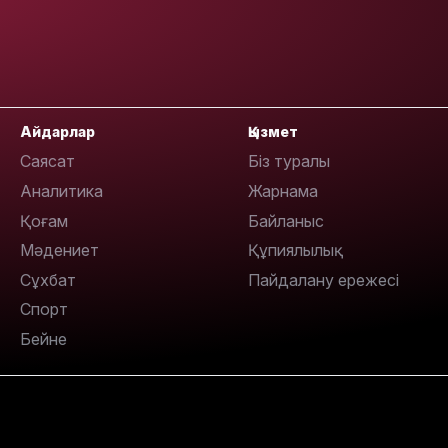
17:34
Айдарлар
Қызмет
Саясат
Біз туралы
16:34
Аналитика
Жарнама
Қоғам
Байланыс
Мәдениет
Құпиялылық
Сұхбат
Пайдалану ережесі
Спорт
16:33
Бейне