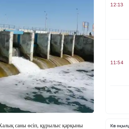
12:13
11:54
10:56
Халық саны өсіп, құрылыс қарқыны
Көп оқы