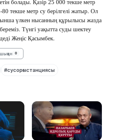
тін болады. Қазір 25 000 текше метр
-80 текше метр су берілгелі жатыр. Ол
йынша үлкен нысанның құрылысы жазда
береміз. Түнгі уақытта суды шектеу
21:59
-деді Жеңіс Қасымбек.
шыққан
0
#сусорғыстанциясы
21:00
20:52