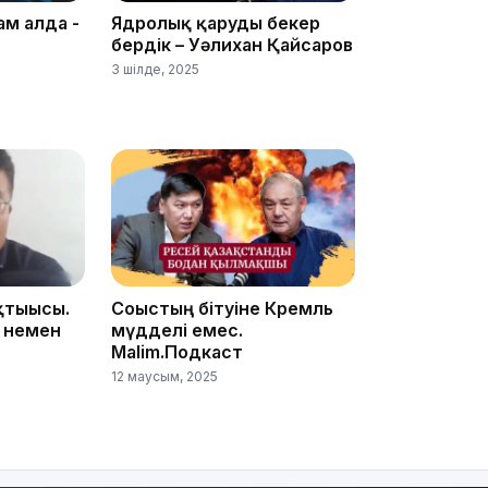
ам алда -
Ядролық қаруды бекер
бердік – Уәлихан Қайсаров
3 шілде, 2025
19:39
қтығысы.
Соғыстың бітуіне Кремль
 немен
мүдделі емес.
Malim.Подкаст
18:45
12 маусым, 2025