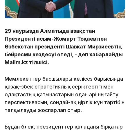
29 наурызда Алматыда Қазақстан
Президенті Қасым-Жомарт Тоқаев пен
Өзбекстан президенті Шавкат Мирзиёевтің
бейресми кездесуі өтеді, - деп хабарлайды
Malim.kz тілшісі.
Мемлекеттер басшылары келіссөз барысында
қазақ-өзбек стратегиялық серіктестігі мен
одақтастық қатынастарын одан әрі нығайту
перспективасын, сондай-ақ өңірлік күн тәртібін
талқылауды жоспарлап отыр.
Бұдан бөлек, президенттер қаладағы бірқатар