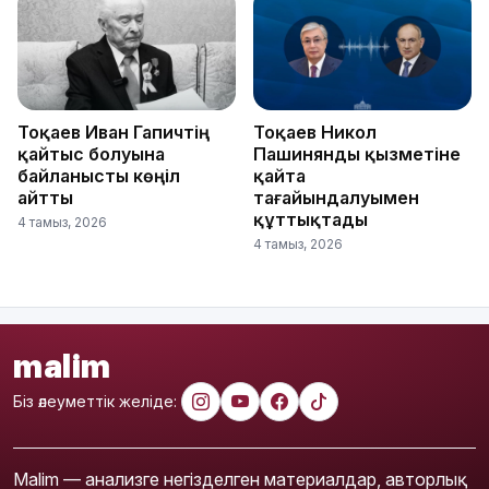
Тоқаев Иван Гапичтің
Тоқаев Никол
қайтыс болуына
Пашинянды қызметіне
байланысты көңіл
қайта
айтты
тағайындалуымен
құттықтады
4 тамыз, 2026
4 тамыз, 2026
malim
Біз әлеуметтік желіде:
Malim — анализге негізделген материалдар, авторлық