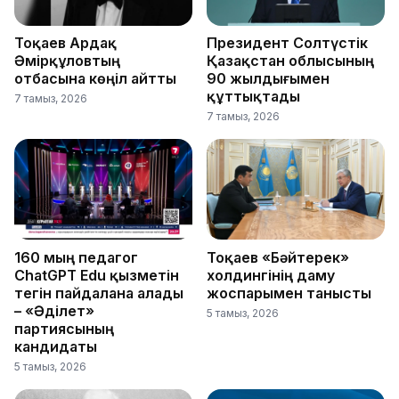
Тоқаев Ардақ
Президент Солтүстік
Әмірқұловтың
Қазақстан облысының
отбасына көңіл айтты
90 жылдығымен
құттықтады
7 тамыз, 2026
7 тамыз, 2026
160 мың педагог
Тоқаев «Бәйтерек»
ChatGPT Edu қызметін
холдингінің даму
тегін пайдалана алады
жоспарымен танысты
– «Әділет»
5 тамыз, 2026
партиясының
кандидаты
5 тамыз, 2026