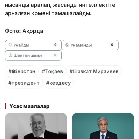
нысанды аралап, жасанды интеллектіге
арналған көрмені тамашалайды.
Фото: Ақорда
🤍 Ұнайды
😞 Ұнамайды
0
0
😡 Шектен шыққан
0
#Өзбекстан
#Тоқаев
#Шавкат Мирзиеев
#президент
#кездесу
Ұқсас мақалалар