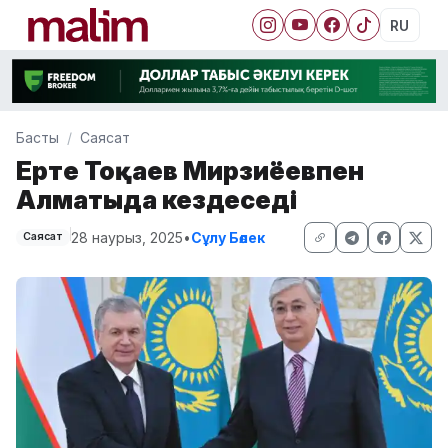
RU
Басты
Саясат
Ертең Тоқаев Мирзиёевпен
Алматыда кездеседі
28 наурыз, 2025
•
Сұлу Бөлек
Саясат