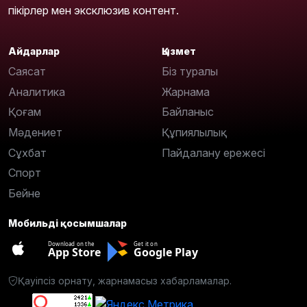
пікірлер мен эксклюзив контент.
Айдарлар
Қызмет
Саясат
Біз туралы
Аналитика
Жарнама
Қоғам
Байланыс
Мәдениет
Құпиялылық
Сұхбат
Пайдалану ережесі
Спорт
Бейне
Мобильді қосымшалар
Download on the
Get it on
App Store
Google Play
Қауіпсіз орнату, жарнамасыз хабарламалар.