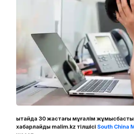
Қытайда 30 жастағы мұғалім жұмысбасты
хабарлайды malim.kz тілшісі
South China 