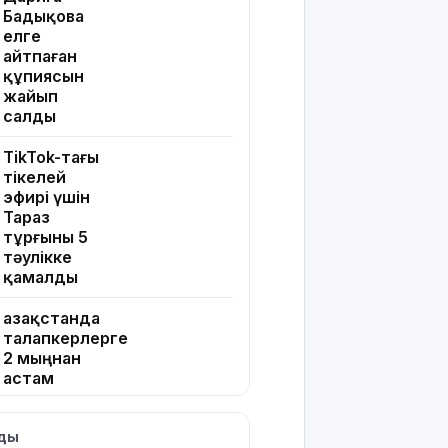
Бадықова
елге
айтпаған
құпиясын
жайып
салды
TikTok-тағы
тікелей
эфирі үшін
Тараз
тұрғыны 5
тәулікке
қамалды
Қазақстанда
талапкерлерге
2 мыңнан
астам
грант
ұсынылады:
лды
Кімдер