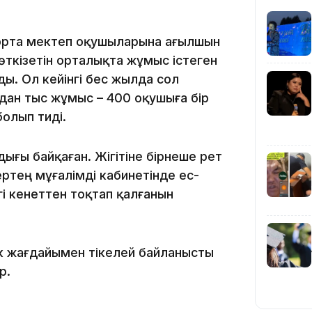
 орта мектеп оқушыларына ағылшын
өткізетін орталықта жұмыс істеген
ы. Ол кейінгі бес жылда сол
дан тыс жұмыс – 400 оқушыға бір
09:36
болып тиді.
ығы байқаған. Жігітіне бірнеше рет
ртең мұғалімді кабинетінде ес-
гі кенеттен тоқтап қалғанын
08:36
ек жағдайымен тікелей байланысты
р.
23:40