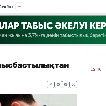
Сұқбат
ұмысбастылықтан
12:40