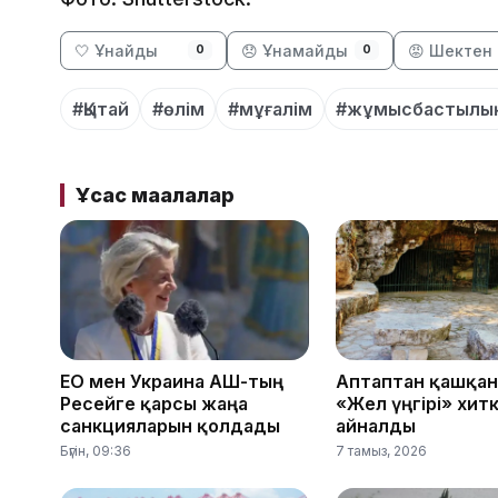
🤍 Ұнайды
😞 Ұнамайды
😡 Шектен 
0
0
#Қытай
#өлім
#мұғалім
#жұмысбастылы
Ұқсас мақалалар
ЕО мен Украина АҚШ-тың
Аптаптан қашқан
Ресейге қарсы жаңа
«Жел үңгірі» хит
санкцияларын қолдады
айналды
Бүгін, 09:36
7 тамыз, 2026