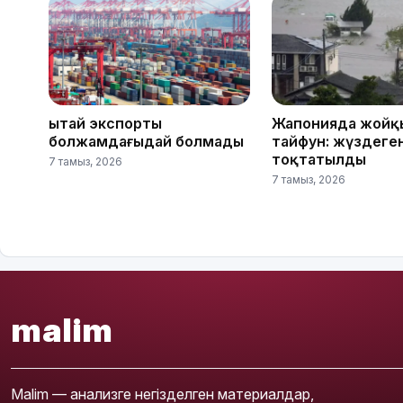
Қытай экспорты
Жапонияда жойқ
болжамдағыдай болмады
тайфун: жүздеге
тоқтатылды
7 тамыз, 2026
7 тамыз, 2026
malim
Malim — анализге негізделген материалдар,