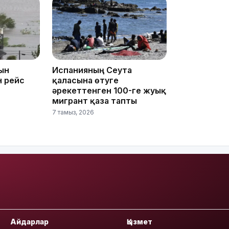
ын
Испанияның Сеута
н рейс
қаласына өтуге
19:39
әрекеттенген 100-ге жуық
мигрант қаза тапты
7 тамыз, 2026
18:45
Айдарлар
Қызмет