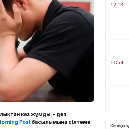
12:13
11:54
лықтан көз жұмды, - деп
10:56
Morning Post
басылымына сілтеме
Көп оқы