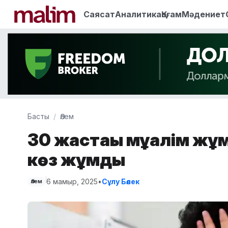
Саясат
Аналитика
Қоғам
Мәдениет
Басты
Әлем
30 жастағы мұғалім ж
көз жұмды
6 мамыр, 2025
•
Сұлу Бөлек
Әлем