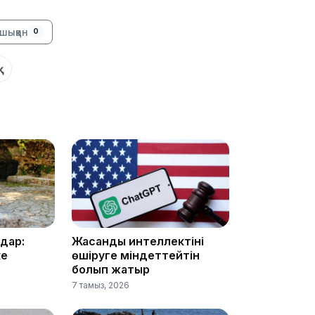
шыққан
0
қ
21:59
21:00
дар:
Жасанды интеллектіні
ке
өшіруге міндеттейтін
болып жатыр
7 тамыз, 2026
20:52