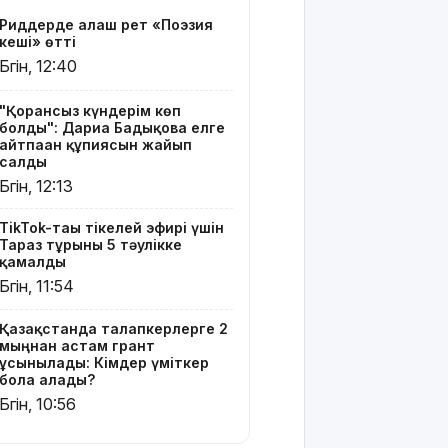
үміткер
Риддерде алғаш рет «Поэзия
бола
кеші» өтті
алады?
Бүгін, 12:40
ЕО мен
Украина
"Қорғансыз күндерім көп
болды": Дариға Бадықова елге
АҚШ-тың
айтпаған құпиясын жайып
Ресейге
салды
қарсы
Бүгін, 12:13
жаңа
санкцияларын
TikTok-тағы тікелей эфирі үшін
қолдады
Тараз тұрғыны 5 тәулікке
қамалды
8 тамызға
Бүгін, 11:54
арналған
ауа райы
Қазақстанда талапкерлерге 2
болжамы
мыңнан астам грант
ұсынылады: Кімдер үміткер
Полиция
бола алады?
қазақстандық
Бүгін, 10:56
жүргізушілерге
маңызды