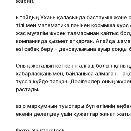
жасап.
Қытайдың Ухань қаласында бастауыш және
тілі мен математика пәнінен қосымша курс 
жас мұғалім жүрек талмасынан қайтыс болд
компанияда қызмет атқарған. Алайда шама
өзі сабақ беру – денсаулығына ауыр соққы 
Оның жоғалып кеткенін алғаш болып қалыңд
хабарласқанымен, байланыса алмаған. Таңе
түссіз күйде тапқан. Дәрігерлер оның жүре
растады.
Қазір марқұмның туыстары бұл өлімнің еңб
екенін дәлелдеу үшін құжаттар жинап жаты
Фото: Shutterstock.