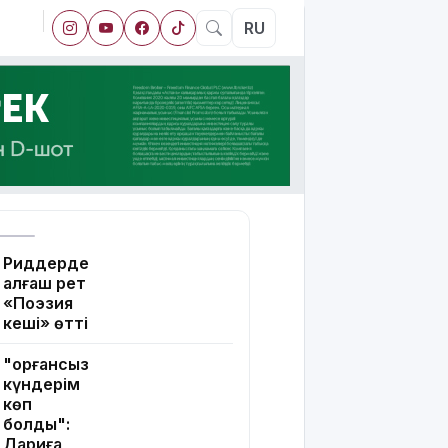
RU
Риддерде
алғаш рет
«Поэзия
кеші» өтті
"Қорғансыз
күндерім
көп
болды":
Дариға