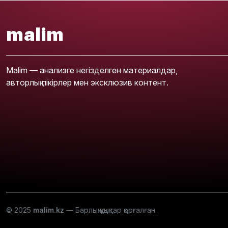
malim
Malim — анализге негізделген материалдар,
авторлық пікірлер мен эксклюзив контент.
© 2025
malim.kz
— Барлық құқықтар қорғалған.