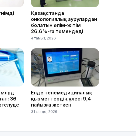
тиімді
Қазақстанда
онкологиялық аурулардан
болатын өлім-жітім
13:14
26,6%-ға төмендеді
4 тамыз, 2026
13:08
5 млрд
Елде телемедициналық
ан: 36
қызметтердің үлесі 9,4
ргелуде
пайызға жеткен
31 шілде, 2026
12:35