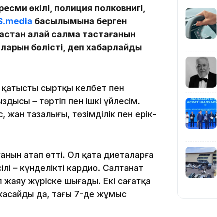
есми өкілі, полиция полковнигі,
S.media
басылымына берген
19:39
стан қалай салмақ тастағанын
аларын бөлісті, деп хабарлайды
 қатысты сыртқы келбет пен
ыздысы – тәртіп пен ішкі үйлесім.
18:45
 жан тазалығы, төзімділік пен ерік-
нын атап өтті. Ол қатаң диеталарға
ілі – күнделікті кардио. Салтанат
п жаяу жүріске шығады. Екі сағатқа
17:34
жасайды да, таңғы 7-де жұмыс