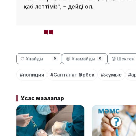
қабілеттіміз", – дейді ол.
🤍 Ұнайды
😞 Ұнамайды
😡 Шектен 
5
0
#полиция
#Салтанат Әзірбек
#жұмыс
#а
Ұқсас мақалалар