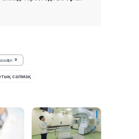
15:33
15:04
шыққан
0
ртық салмақ
14:10