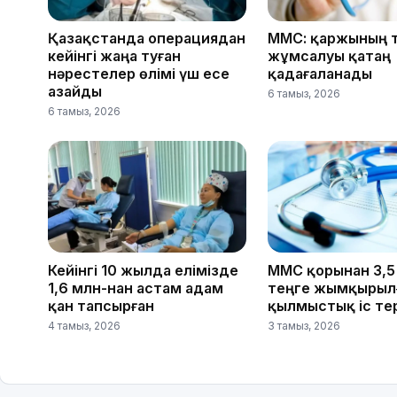
Қазақстанда операциядан
МӘМС: қаржының 
кейінгі жаңа туған
жұмсалуы қатаң
нәрестелер өлімі үш есе
қадағаланады
азайды
6 тамыз, 2026
6 тамыз, 2026
Кейінгі 10 жылда елімізде
МӘМС қорынан 3,
1,6 млн-нан астам адам
теңге жымқырылғ
қан тапсырған
қылмыстық іс те
4 тамыз, 2026
3 тамыз, 2026