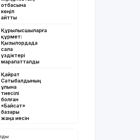
отбасына
көңіл
айтты
Құрылысшыларға
құрмет:
Қызылордада
сала
үздіктері
марапатталды
Қайрат
Сатыбалдының
ұлына
тиесілі
болған
«Байсат»
базары
жаңа иесін
тапты
ылды
Қарағандада