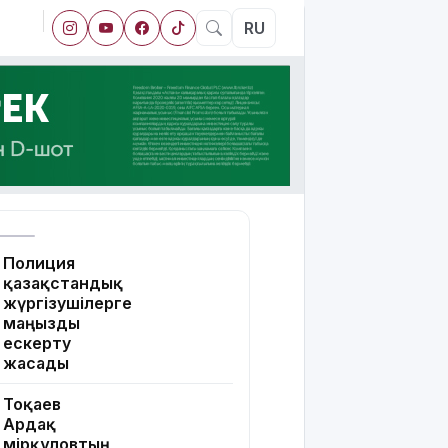
RU
Полиция
қазақстандық
жүргізушілерге
маңызды
ескерту
жасады
Тоқаев
Ардақ
Әмірқұловтың