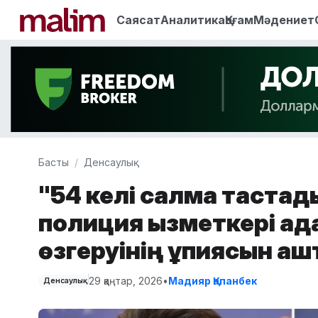
Саясат
Аналитика
Қоғам
Мәдениет
Басты
Денсаулық
"54 келі салмақ таста
полиция қызметкері а
өзгеруінің құпиясын а
29 қаңтар, 2026
•
Мадияр Қапанбек
Денсаулық