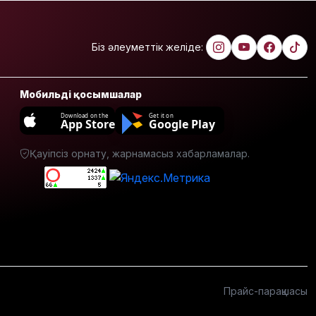
бағасы
арзандады
Біз әлеуметтік желіде:
Ерекше
тренд:
жастар
алкоголь
Мобильді қосымшалар
сатып
Download on the
Get it on
алып,
App Store
Google Play
көшеде
төгіп
Қауіпсіз орнату, жарнамасыз хабарламалар.
жатыр
Қытай
экспорты
болжамдағыдай
болмады
Атырауда
балабақша
тәрбиешісінің
Прайс-парақшасы
бүлдіршінге