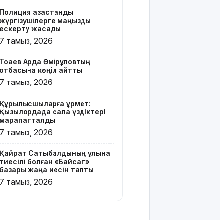
Z белгісі
Полиция қазақстандық
бар жейде
жүргізушілерге маңызды
киген
ескерту жасады
жолаушы
7 тамыз, 2026
қызу
талқыға
Тоқаев Ардақ Әмірқұловтың
түсті
отбасына көңіл айтты
7 тамыз, 2026
Президент
Солтүстік
Құрылысшыларға құрмет:
Қазақстан
Қызылордада сала үздіктері
облысының
марапатталды
90
7 тамыз, 2026
жылдығымен
құттықтады
Қайрат Сатыбалдының ұлына
тиесілі болған «Байсат»
Телефон
базары жаңа иесін тапты
алаяқтығының
7 тамыз, 2026
жаңа түрі
туралы
ескерту
жасалды