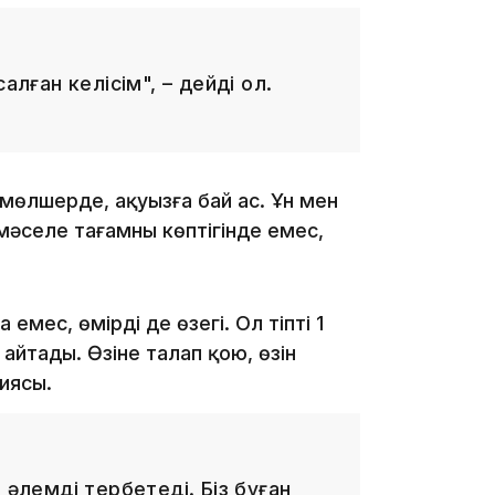
алған келісім", – дейді ол.
16:34
 мөлшерде, ақуызға бай ас. Ұн мен
16:33
 мәселе тағамның көптігінде емес,
 емес, өмірдің де өзегі. Ол тіпті 1
 айтады. Өзіне талап қою, өзін
16:01
иясы.
 әлемді тербетеді. Біз бұған