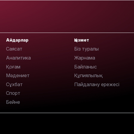
Айдарлар
Қызмет
12:17
Саясат
Біз туралы
Аналитика
Жарнама
Қоғам
Байланыс
Мәдениет
Құпиялылық
Сұхбат
Пайдалану ережесі
11:23
Спорт
Бейне