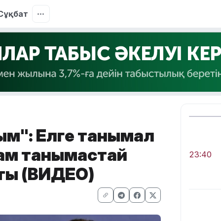
Сұқбат
дым": Елге танымал
дам танымастай
23:40
шты (ВИДЕО)