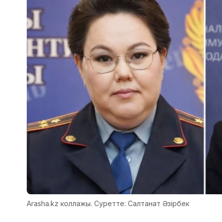
Arasha.kz коллажы. Суретте: Салтанат Әзірбек