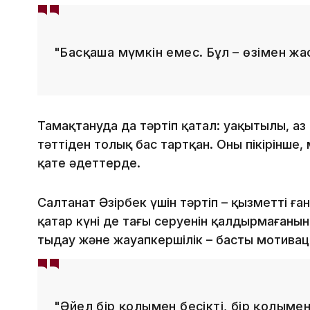
"Басқаша мүмкін емес. Бұл – өзіңмен жас
Тамақтануда да тәртіп қатал: уақытылы, аз
тәттіден толық бас тартқан. Оның пікірінше,
қате әдеттерде.
Салтанат Әзірбек үшін тәртіп – қызметтің ғана
қаңтар күні де таңғы серуенін қалдырмағанын
тыңдау және жауапкершілік – басты мотивац
"Әйел бір қолымен бесікті, бір қолымен