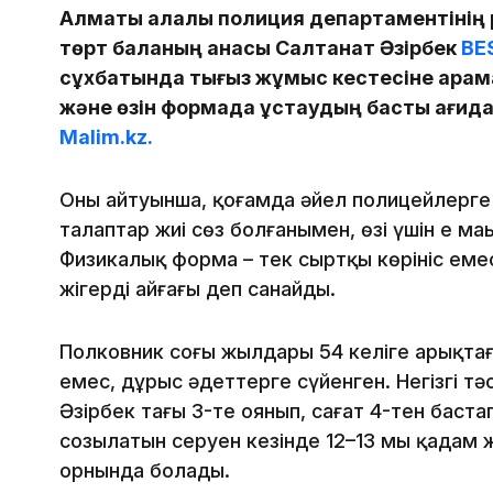
Алматы қалалық полиция департаментінің р
төрт баланың анасы Салтанат Әзірбек
BE
сұхбатында тығыз жұмыс кестесіне қарама
және өзін формада ұстаудың басты қағид
Malim.kz.
Оның айтуынша, қоғамда әйел полицейлерге
талаптар жиі сөз болғанымен, өзі үшін ең маң
Физикалық форма – тек сыртқы көрініс емес,
жігердің айғағы деп санайды.
Полковник соңғы жылдары 54 келіге арықтаға
емес, дұрыс әдеттерге сүйенген. Негізгі тәс
Әзірбек таңғы 3-те оянып, сағат 4-тен баста
созылатын серуен кезінде 12–13 мың қадам 
орнында болады.