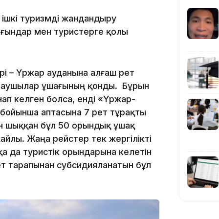
 ішкі туризмді жандандыру
рғындар мен туристерге қолы
12:35
і – Үржар ауданына алғаш рет
лаушылар ұшағының қонды. Бұрын
ап келген болса, енді «Үржар-
бойынша аптасына 7 рет тұрақты
ен шыққан бұл 50 орындық ұшақ
айлы. Жаңа рейстер тек жергілікті
12:17
қа да туристік орындарына келетін
ет тарапынан субсидияланатын бұл
11:23