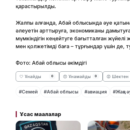
қарастырылды.
Жалпы алғанда, Абай облысында әуе қатына
әлеуетін арттыруға, экономиканы дамытуғ
мүмкіндігін кеңейтуге бағытталған жүйелі
мен қолжетімді баға – тұрғындар үшін де, т
Фото: Абай облысы әкімдігі
🤍 Ұнайды
😞 Ұнамайды
😡 Шектен 
0
0
#Семей
#Абай облысы
#авиация
#Жаңа 
Ұқсас мақалалар