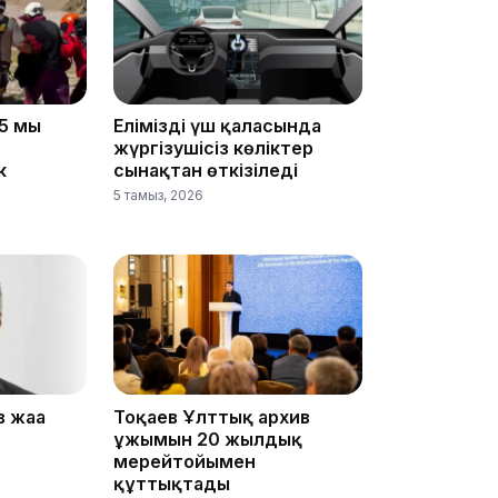
08:25
5 мың
Еліміздің үш қаласында
жүргізушісіз көліктер
к
сынақтан өткізіледі
08:22
5 тамыз, 2026
07:07
 жаңа
Тоқаев Ұлттық архив
23:23
ұжымын 20 жылдық
мерейтойымен
құттықтады