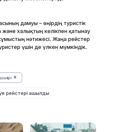
09:40
сының дамуы – өңірдің туристік
а және халықтың көлікпен қатынау
 жұмыстың нәтижесі. Жаңа рейстер
уристер үшін де үлкен мүмкіндік.
09:03
шыққан
0
әуе рейстері ашылды
08:42