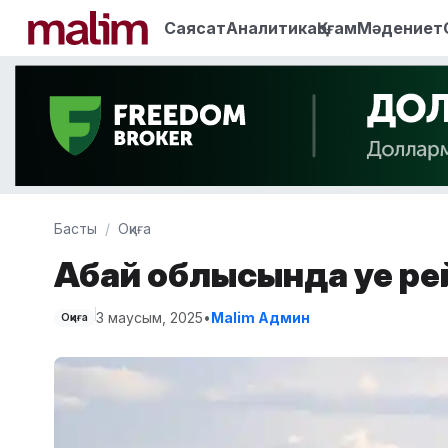
Саясат
Аналитика
Қоғам
Мәдениет
Басты
Оқиға
Абай облысында әуе ре
3 маусым, 2025
•
Malim Админ
Оқиға