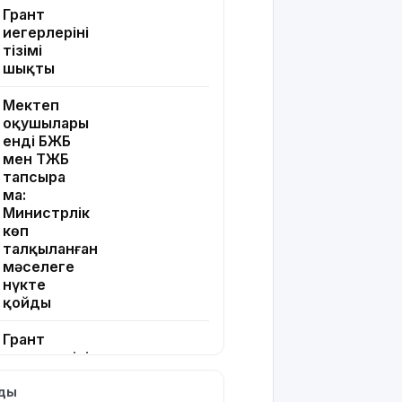
Грант
иегерлерінің
тізімі
шықты
Мектеп
оқушылары
енді БЖБ
мен ТЖБ
тапсыра
ма:
Министрлік
көп
талқыланған
мәселеге
нүкте
қойды
Грант
иегерлерінің
тізімін
лды
қайдан