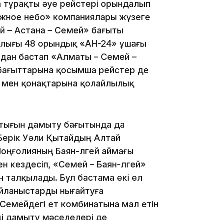
 тұрақты әуе рейстері орындалып
«Южное небо» компаниялары жүзеге
й – Астана – Семей» бағыты
ылығы 48 орындық «АН-24» ұшағы
дан бастап «Алматы – Семей –
бағыттарына қосымша рейстер де
09:53
ы мен қонақтарына қолайлылық
тығын дамыту бағытында да
Берік Уәли Қытайдың Алтай
оңғолияның Баян-Өлгей аймағы
 кездесіп, «Семей – Баян-Өлгей»
09:40
н талқылады. Бұл бастама екі ел
йланыстарды нығайтуға
Семейдегі ет комбинатына мал етін
і дамыту мәселелері де