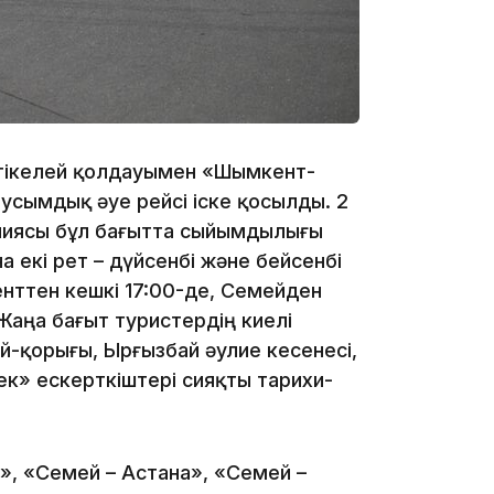
10:35
ң тікелей қолдауымен «Шымкент-
сымдық әуе рейсі іске қосылды. 2
аниясы бұл бағытта сыйымдылығы
10:25
 екі рет – дүйсенбі және бейсенбі
нттен кешкі 17:00-де, Семейден
 Жаңа бағыт туристердің киелі
й-қорығы, Ырғызбай әулие кесенесі,
к» ескерткіштері сияқты тарихи-
10:05
», «Семей – Астана», «Семей –