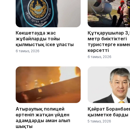
Көкшетауда жас
Құтқарушылар 3,
жұбайлардың тойы
метр биіктіктегі
қылмыстық іске ұласты
туристерге көме
көрсетті
6 тамыз, 2026
6 тамыз, 2026
Атыраулық полицей
Қайрат Боранбаев
өртеніп жатқан үйден
қызметке барды
адамдарды аман алып
5 тамыз, 2026
шықты