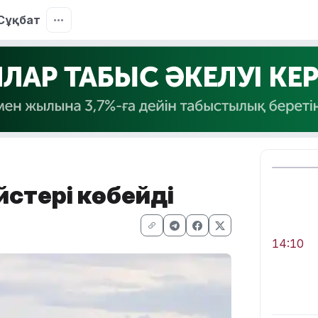
Сұқбат
йстері көбейді
14:10