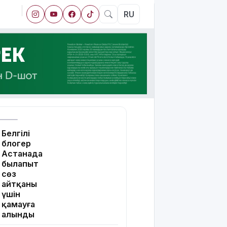
RU
Белгілі
блогер
Астанада
былапыт
сөз
айтқаны
үшін
қамауға
алынды