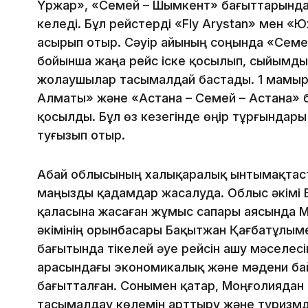
Үржар», «Семей – Шымкент» бағыттарында
келеді. Бұл рейстерді «Fly Arystan» мен 
асырып отыр. Сәуір айының соңында «Семе
бойынша жаңа рейс іске қосылып, сыйымд
жолаушылар тасымалдай бастады. 1 мамыр
Алматы» және «Астана – Семей – Астана» 
қосылды. Бұл өз кезегінде өңір тұрғындар
туғызып отыр.
Абай облысының халықаралық ынтымақтас
маңызды қадамдар жасалуда. Облыс әкімі 
қаласына жасаған жұмыс сапары аясында М
әкімінің орынбасары Бақытжан Қағбатұлымен
бағытында тікелей әуе рейсін ашу мәселесі
арасындағы экономикалық және мәдени ба
бағытталған. Сонымен қатар, Моңғолиядан 
тасымалдау көлемін арттыру және туризмд