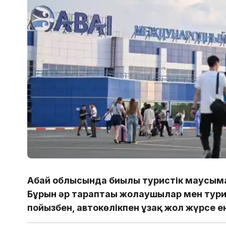
Абай облысында биылғы туристік маусымғ
Бұрын әр тараптағы жолаушылар мен тур
пойызбен, автокөлікпен ұзақ жол жүрсе е