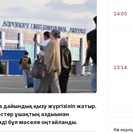
14:05
13:14
а дайындық қызу жүргізіліп жатыр.
истер ұшақтың аздығынан
нді бұл мәселе оңтайланды.
13:08
Көп оқы