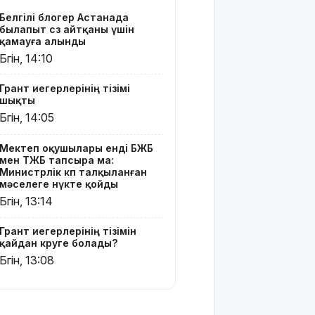
көруге
Белгілі блогер Астанада
болады?
былапыт сөз айтқаны үшін
қамауға алынды
Қазақстанда
Бүгін, 14:10
қияр,
картоп пен
Грант иегерлерінің тізімі
қырыққабат
шықты
бағасы
Бүгін, 14:05
арзандады
Мектеп оқушылары енді БЖБ
Ерекше
мен ТЖБ тапсыра ма:
тренд:
Министрлік көп талқыланған
жастар
мәселеге нүкте қойды
алкоголь
Бүгін, 13:14
сатып
алып,
Грант иегерлерінің тізімін
көшеде
қайдан көруге болады?
төгіп
Бүгін, 13:08
жатыр
Қытай
экспорты