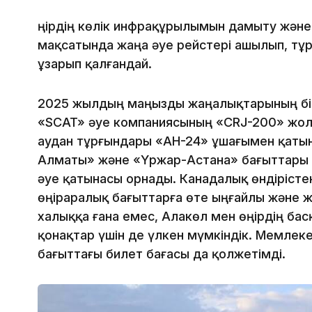
Өңірдің көлік инфрақұрылымын дамыту және
мақсатында жаңа әуе рейстері ашылып, тұ
ұзарып қалғандай.
2025 жылдың маңызды жаңалықтарының бір
«SCAT» әуе компаниясының «CRJ-200» жо
аудан тұрғындары «АН-24» ұшағымен қатын
Алматы» және «Үржар-Астана» бағыттары 
әуе қатынасы орнады. Канадалық өндіріст
өңіраралық бағыттарға өте ыңғайлы және ж
халыққа ғана емес, Алакөл мен өңірдің бас
қонақтар үшін де үлкен мүмкіндік. Мемлек
бағыттағы билет бағасы да қолжетімді.