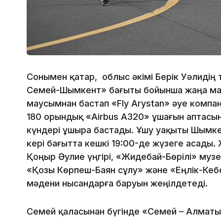
Сонымен қатар, облыс әкімі Берік Уәлиді
Семей-Шымкент» бағыты бойынша жаңа мау
маусымнан бастап «Fly Arystan» әуе комп
180 орындық «Airbus А320» ұшағын аптасына
күндері ұшыра бастады. Ұшу уақыты Шымке
кері бағытта кешкі 19:00-де жүзеге асады.
Қоңыр Әулие үңгірі, «Жидебай-Бөрілі» музе
«Қозы Көрпеш-Баян сұлу» және «Еңлік-Кебе
мәдени нысандарға баруын жеңілдетеді.
Семей қаласынан бүгінде «Семей – Алматы