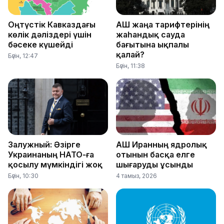
Оңтүстік Кавказдағы
АҚШ жаңа тарифтерінің
көлік дәліздері үшін
жаһандық сауда
бәсеке күшейді
бағытына ықпалы
қалай?
Бүгін, 12:47
Бүгін, 11:38
Залужный: Әзірге
АҚШ Иранның ядролық
Украинаның НАТО-ға
отынын басқа елге
қосылу мүмкіндігі жоқ
шығаруды ұсынды
Бүгін, 10:30
4 тамыз, 2026