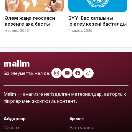
Әлем жаңа геосаяси
БҰҰ: Бас хатшыны
кезеңге аяқ басты
іріктеу кезеңі басталды
4 тамыз, 2026
4 тамыз, 2026
malim
Біз әлеуметтік желіде:
Malim — анализге негізделген материалдар, авторлық
пікірлер мен эксклюзив контент.
Айдарлар
Қызмет
Саясат
Біз туралы