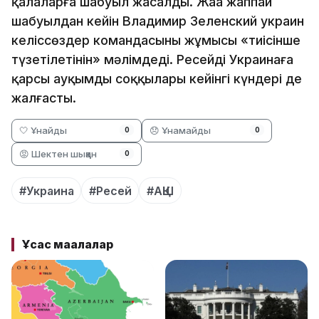
қалаларға шабуыл жасалды. Жаңа жаппай
шабуылдан кейін Владимир Зеленский украин
келіссөздер командасының жұмысы «тиісінше
түзетілетінін» мәлімдеді. Ресейдің Украинаға
қарсы ауқымды соққылары кейінгі күндері де
жалғасты.
🤍 Ұнайды
😞 Ұнамайды
0
0
😡 Шектен шыққан
0
#Украина
#Ресей
#АҚШ
Ұқсас мақалалар