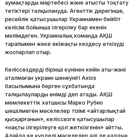
аумақтардың мәртебесі және атысты тоқтату
тетіктері талқылануда. Агенттік дерегінше,
ресейлік қатысушылар Украинамен бейбіт
келісім бойынша ілгерілеу бар екенін
мәлімдеген. Украиналық команда АҚШ
тарапымен жеке екіжақты кездесу өткізуді
жоспарлап отыр.
Келіссөздердің бірінші күнінен кейін аты-жөні
аталмаған украин шенеунігі Axios
басылымына берген сұхбатында
талқылауларды өнімді деп атады. АҚШ
мемлекеттік хатшысы Марко Рубио
шешілмеген мәселелер тізімі «айтарлықтай
қысқарғанын», келіссөзге қатысушылар
«нақты ілгерілеуге қол жеткізгенін» айтты.
Алайда «ең күрделі мәселелер әлі де қалды»,