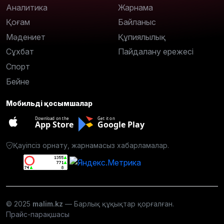
Аналитика
Жарнама
Қоғам
Байланыс
Мәдениет
Құпиялылық
Сұхбат
Пайдалану ережесі
Спорт
Бейне
Мобильді қосымшалар
Download on the
Get it on
App Store
Google Play
Қауіпсіз орнату, жарнамасыз хабарламалар.
© 2025
malim.kz
— Барлық құқықтар қорғалған.
Прайс-парақшасы