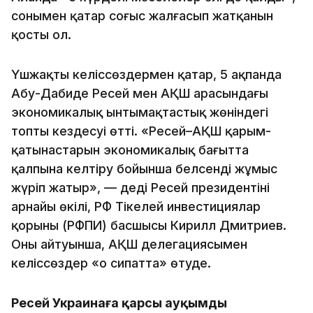
сонымен қатар соғыс жалғасып жатқанын
қосты ол.
Үшжақты келіссөздермен қатар, 5 ақпанда
Абу-Дабиде Ресей мен АҚШ арасындағы
экономикалық ынтымақтастық жөніндегі
топтың кездесуі өтті. «Ресей–АҚШ қарым-
қатынастарын экономикалық бағытта
қалпына келтіру бойынша белсенді жұмыс
жүріп жатыр», — деді Ресей президентінің
арнайы өкілі, РФ Тікелей инвестициялар
қорының (РФПИ) басшысы Кирилл Дмитриев.
Оның айтуынша, АҚШ делегациясымен
келіссөздер «оң сипатта» өтуде.
Ресей Украинаға қарсы ауқымды