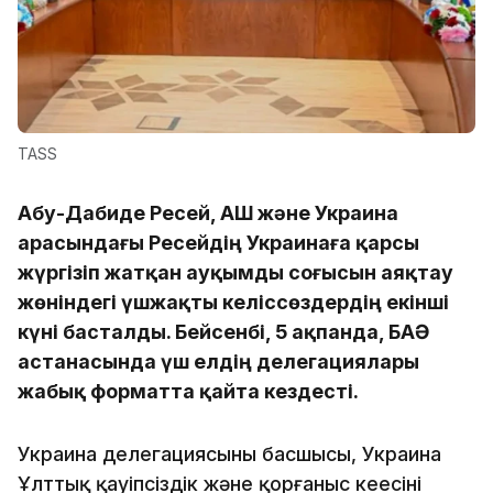
TASS
Абу-Дабиде Ресей, АҚШ және Украина
арасындағы Ресейдің Украинаға қарсы
жүргізіп жатқан ауқымды соғысын аяқтау
жөніндегі үшжақты келіссөздердің екінші
күні басталды. Бейсенбі, 5 ақпанда, БАӘ
астанасында үш елдің делегациялары
жабық форматта қайта кездесті.
Украина делегациясының басшысы, Украина
Ұлттық қауіпсіздік және қорғаныс кеңесінің