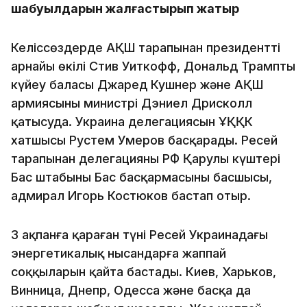
шабуылдарын жалғастырып жатыр
Келіссөздерде АҚШ тарапынан президенттің
арнайы өкілі Стив Уиткофф, Дональд Трамптың
күйеу баласы Джаред Кушнер және АҚШ
армиясының министрі Дэниел Дрисколл
қатысуда. Украина делегациясын ҰҚҚК
хатшысы Рустем Умеров басқарады. Ресей
тарапынан делегацияны РФ Қарулы күштері
Бас штабының Бас басқармасының басшысы,
адмирал Игорь Костюков бастап отыр.
3 ақпанға қараған түні Ресей Украинадағы
энергетикалық нысандарға жаппай
соққыларын қайта бастады. Киев, Харьков,
Винница, Днепр, Одесса және басқа да