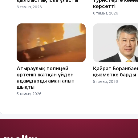
қылмыстық іске ұласты
туристерге көме
көрсетті
6 тамыз, 2026
6 тамыз, 2026
Атыраулық полицей
Қайрат Боранбае
өртеніп жатқан үйден
қызметке барды
адамдарды аман алып
5 тамыз, 2026
шықты
5 тамыз, 2026