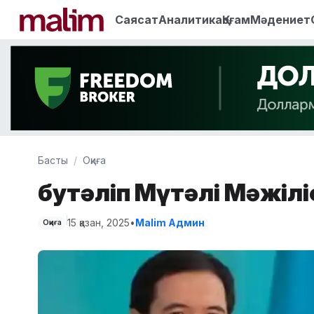
Саясат
Аналитика
Қоғам
Мәдениет
Басты
Оқиға
Әбутәліп Мүтәлі Мәжіл
15 қазан, 2025
•
Malim Админ
Оқиға