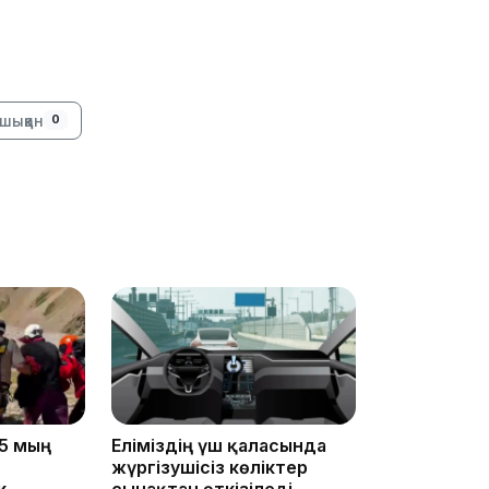
16:34
шыққан
0
16:33
16:01
5 мың
Еліміздің үш қаласында
жүргізушісіз көліктер