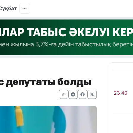
Сұқбат
іс депутаты болды
23:40