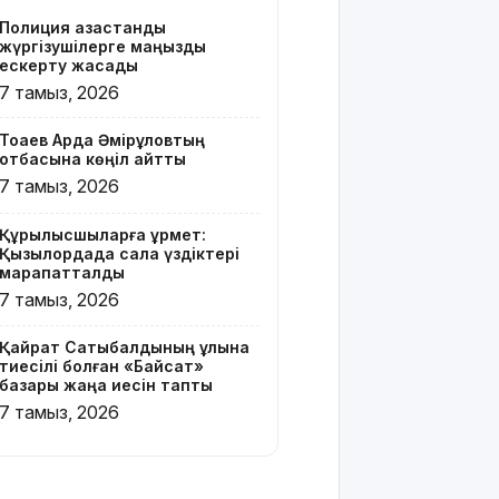
Z белгісі
Полиция қазақстандық
бар жейде
жүргізушілерге маңызды
киген
ескерту жасады
жолаушы
7 тамыз, 2026
қызу
талқыға
Тоқаев Ардақ Әмірқұловтың
түсті
отбасына көңіл айтты
7 тамыз, 2026
Президент
Солтүстік
Құрылысшыларға құрмет:
Қазақстан
Қызылордада сала үздіктері
облысының
марапатталды
90
7 тамыз, 2026
жылдығымен
құттықтады
Қайрат Сатыбалдының ұлына
тиесілі болған «Байсат»
Телефон
базары жаңа иесін тапты
алаяқтығының
7 тамыз, 2026
жаңа түрі
туралы
ескерту
жасалды