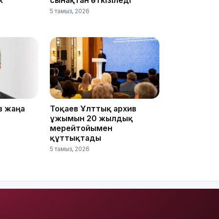
к
сынақтан өткізіледі
5 тамыз, 2026
15:33
15:04
в жаңа
Тоқаев Ұлттық архив
ұжымын 20 жылдық
мерейтойымен
құттықтады
14:10
5 тамыз, 2026