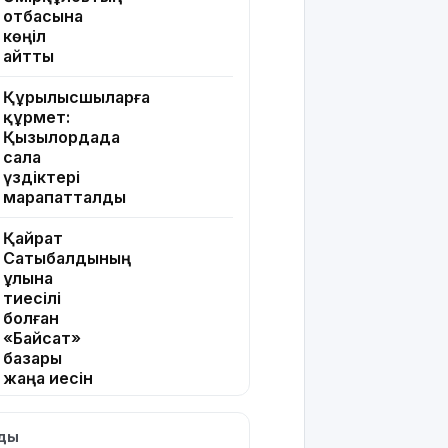
отбасына
көңіл
айтты
Құрылысшыларға
құрмет:
Қызылордада
сала
үздіктері
марапатталды
Қайрат
Сатыбалдының
ұлына
тиесілі
болған
«Байсат»
базары
жаңа иесін
тапты
лды
Қарағандада