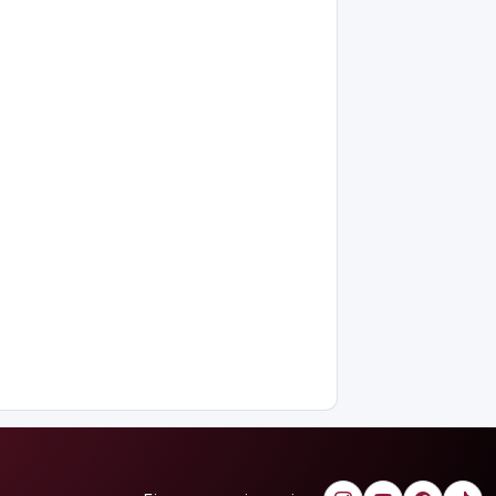
интеллектіні
өшіруге
міндеттейтін
болып
жатыр
Грант
иегерлерінің
тізімі
шықты
Белгілі
блогер
Астанада
былапыт
сөз
айтқаны
үшін
қамауға
алынды
Мектеп
оқушылары