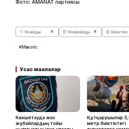
Фото: AMANAT партиясы
🤍 Ұнайды
😞 Ұнамайды
😡 Шектен 
0
0
#Мәжіліс
Ұқсас мақалалар
Көкшетауда жас
Құтқарушылар 3,
жұбайлардың тойы
метр биіктіктегі