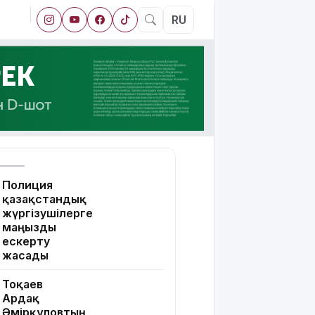
RU
Полиция
қазақстандық
жүргізушілерге
маңызды
ескерту
жасады
Тоқаев
Ардақ
Әмірқұловтың