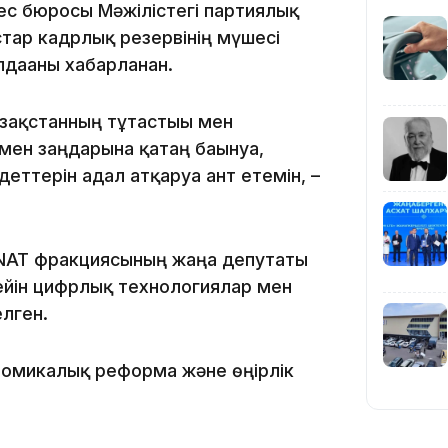
ес бюросы Мәжілістегі партиялық
тар кадрлық резервінің мүшесі
19:39
дағаны хабарланған.
азақстанның тұтастығы мен
 мен заңдарына қатаң бағынуға,
еттерін адал атқаруға ант етемін, –
18:45
ANAT фракциясының жаңа депутаты
дейін цифрлық технологиялар мен
лген.
ономикалық реформа және өңірлік
17:34