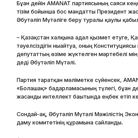
Бұған дейін AMANAT партиясының саяси кең
тізім бойынша бос мандатты Президент жас
Әбутәліп Мүтәліге беру туралы қаулы қабыл
– Қазақстан халқына адал қызмет етуге, Қ
тәуелсіздігін нығайтуға, оның Конституциясы
депутаттың өзіме жүктелген мәртебелі мінд
деді Әбутәліп Мүтәлі.
Партия таратқан мәліметке сүйенсек, AM
«Болашақ» бағдарламасының түлегі, бұған 
жасанды интеллект бағытында еңбек етіп ке
Сондай-ақ, Әбутәліп Мүтәлі Мәжілістің Эк
даму комитетінің құрамына сайланды.