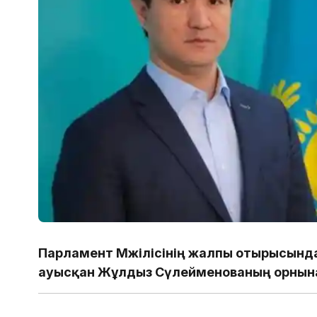
Парламент Мәжілісінің жалпы отырысында
ауысқан Жұлдыз Сүлейменованың орнына 