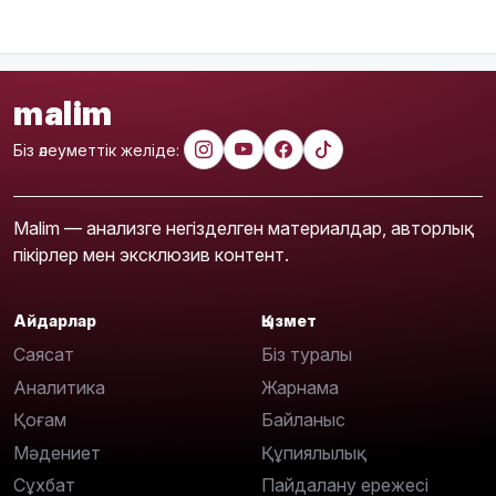
malim
Біз әлеуметтік желіде:
Malim — анализге негізделген материалдар, авторлық
пікірлер мен эксклюзив контент.
Айдарлар
Қызмет
Саясат
Біз туралы
Аналитика
Жарнама
Қоғам
Байланыс
Мәдениет
Құпиялылық
Сұхбат
Пайдалану ережесі