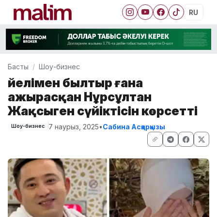
RU
Басты
Шоу-бизнес
Әйелімен былтыр ғана
ажырасқан Нұрсұлтан
Жақсыген сүйіктісін көрсетті
7 наурыз, 2025
•
Сабина Асқарқызы
Шоу-бизнес