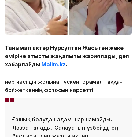
Танымал актер Нұрсұлтан Жақсыген жеке
өміріне қатысты жаңалықты жариялады, деп
хабарлайды
Malim.kz
.
Өнер иесі дін жолына түскен, орамал таққан
бойжеткеннің фотосын көрсетті.
Ғашық болудан адам шаршамайды.
Ләззат алады. Салауатын үзбейді, ең
бастысы, деп жазды актер.