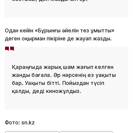
Одан кейін «Бұрынғы әйелін тез ұмытты»
деген оқырман пікіріне де жауап жазды.
Қараңғыда жарық шам жағып келген
жанды бағала. Әр нәрсенің өз уақыты
бар. Уақыты бітті. Пойыздан түсіп
қалды, деді киножұлдыз.
Фото: sn.kz