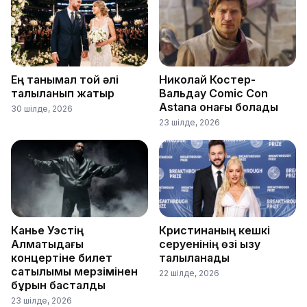
Ең танымал той әлі
Николай Костер-
талқыланып жатыр
Вальдау Comic Con
Astana қонағы болады
30 шілде, 2026
23 шілде, 2026
Канье Уэстің
Кристинаның кешкі
Алматыдағы
серуенінің өзі қызу
концертіне билет
талқыланады
сатылымы мерзімінен
22 шілде, 2026
бұрын басталды
23 шілде, 2026