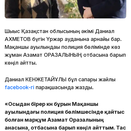
Шығыс Қазақстан облысының әкімі Даниал
АХМЕТОВ бүгін Үржар ауданына арнайы бар.
Мақаншы ауылындағы полиция бөлімінде көз
жұмған Азамат ОРАЗАЛЫНЫҢ отбасына барып
көңіл айтты.
Даниал КЕНЖЕТАЙҰЛЫ бұл сапары жайлы
facebook-гі
парақшасында жазды.
«Осыдан бірер күн бұрын Мақаншы
ауылындағы полиция бөлімшесінде қайтыс
болған марқұм Азамат Оразалының
анасына, отбасына барып көңіл айттым. Тас