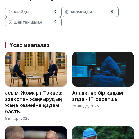
🤍 Ұнайды
😞 Ұнамайды
0
0
😡 Шектен шыққан
0
Ұқсас мақалалар
Қасым-Жомарт Тоқаев:
Алаяқтар бір қадам
Қазақстан жаңғырудың
алда - IT-сарапшы
жаңа кезеңіне қадам
25 шілде, 2025
басты
5 қаңтар, 2026