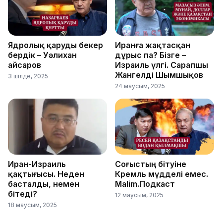
Ядролық қаруды бекер
Иранға жақтасқан
бердік – Уәлихан
дұрыс па? Бізге –
Қайсаров
Израиль үлгі. Сарапшы
Жангелді Шымшықов
3 шілде, 2025
24 маусым, 2025
Иран-Израиль
Соғыстың бітуіне
қақтығысы. Неден
Кремль мүдделі емес.
басталды, немен
Malim.Подкаст
бітеді?
12 маусым, 2025
18 маусым, 2025