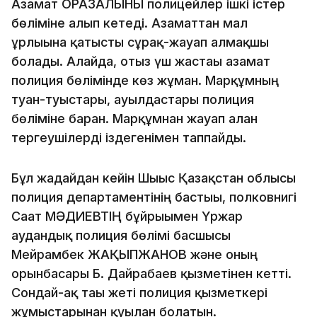
Азамат ОРАЗАЛЫНЫ полицейлер ішкі істер
бөліміне алып кетеді. Азаматтан мал
ұрлығына қатысты сұрақ-жауап алмақшы
болады. Алайда, отыз үш жастағы азамат
полиция бөлімінде көз жұмған. Марқұмның
туған-туыстары, ауылдастары полиция
бөліміне барған. Марқұмнан жауап алған
тергеушілерді іздегенімен таппайды.
Бұл жағдайдан кейін Шығыс Қазақстан облысы
полиция департаментінің бастығы, полковнигі
Сағат МӘДИЕВТІҢ бұйрығымен Үржар
аудандық полиция бөлімі басшысы
Мейрамбек ЖАҚЫПЖАНОВ және оның
орынбасары Б. Дайрабаев қызметінен кетті.
Сондай-ақ тағы жеті полиция қызметкері
жұмыстарынан қуылған болатын.