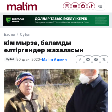
RU
Басты
Сұқбат
Әкім мырза, баламды
өлтіргендер жазаласын
20 қазан, 2020
•
Malim Админ
Сұқбат