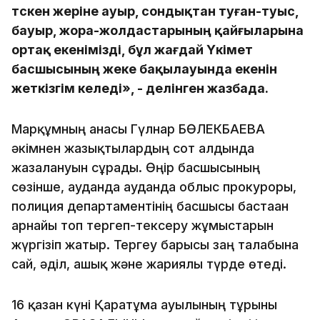
түскен жеріне ауыр, сондықтан туған-туыс,
бауыр, жора-жолдастарының қайғыларына
ортақ екенімізді, бұл жағдай Үкімет
басшысының жеке бақылауында екенін
жеткізгім келеді», - делінген жазбада.
Марқұмның анасы Гүлнар БӨЛЕКБАЕВА
әкімнен жазықтылардың сот алдында
жазалануын сұрады. Өңір басшысының
сөзінше, ауданда ауданда облыс прокуроры,
полиция департаментінің басшысы бастаған
арнайы топ тергеп-тексеру жұмыстарын
жүргізіп жатыр. Тергеу барысы заң талабына
сай, әділ, ашық және жариялы түрде өтеді.
16 қазан күні Қаратұма ауылының тұрғыны