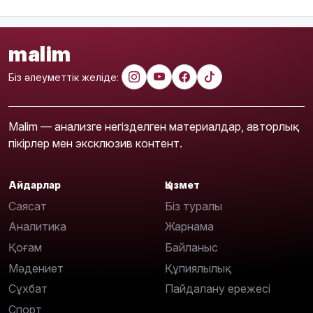
malim
Біз әлеуметтік желіде:
Malim — анализге негізделген материалдар, авторлық
пікірлер мен эксклюзив контент.
Айдарлар
Қызмет
Саясат
Біз туралы
Аналитика
Жарнама
Қоғам
Байланыс
Мәдениет
Құпиялылық
Сұхбат
Пайдалану ережесі
Спорт