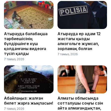
Атырауда балабақша
Атырауда ер адам 12
тәрбиешісінің
жастағы қызды
бүлдіршінге күш
алкогольге жұмсап,
қолданғаны видеоға
зорламақ болған
түсіп қалды
7 тамыз, 2026
7 тамыз, 2026
Абайлаңыз: жалған
Алматы облысында
билет жарға жықпасын!
сотталушы соңғы сөзін
айта алмағандықтан,
7 тамыз, 2026