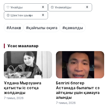
🤍 Ұнайды
😞 Ұнамайды
0
0
😡 Шектен шыққан
0
#Алакөл
#қайғылы оқиға
#қамалды
Ұқсас мақалалар
Ұлдана Мырзуанға
Белгілі блогер
қатысты іс сотқа
Астанада былапыт сөз
жолданды
айтқаны үшін қамауға
алынды
7 тамыз, 2026
7 тамыз, 2026