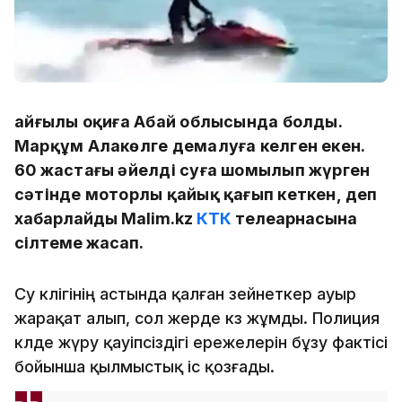
Қайғылы оқиға Абай облысында болды.
Марқұм Алакөлге демалуға келген екен.
60 жастағы әйелді суға шомылып жүрген
сәтінде моторлы қайық қағып кеткен,
деп
хабарлайды Malim.kz
КТК
телеарнасына
сілтеме жасап.
Су көлігінің астында қалған зейнеткер ауыр
жарақат алып, сол жерде көз жұмды. Полиция
көлде жүру қауіпсіздігі ережелерін бұзу фактісі
бойынша қылмыстық іс қозғады.