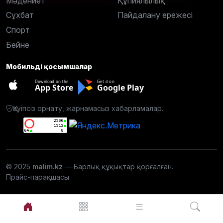
Мәдениет
Құпиялылық
Сұхбат
Пайдалану ережесі
Спорт
Бейне
Мобильді қосымшалар
Download on the
Get it on
App Store
Google Play
Қауіпсіз орнату, жарнамасыз хабарламалар.
© 2025
malim.kz
— Барлық құқықтар қорғалған.
Прайс-парақшасы