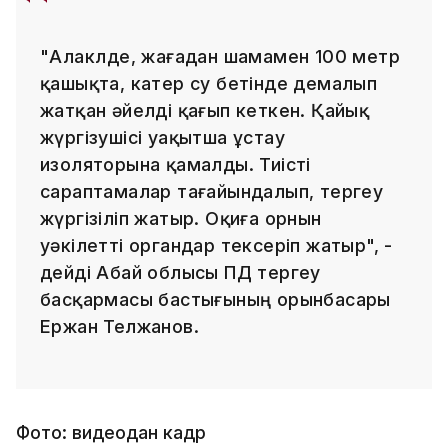
"Алакөлде, жағадан шамамен 100 метр
қашықта, катер су бетінде демалып
жатқан әйелді қағып кеткен. Қайық
жүргізушісі уақытша ұстау
изоляторына қамалды. Тиісті
сараптамалар тағайындалып, тергеу
жүргізіліп жатыр. Оқиға орнын
уәкілетті органдар тексеріп жатыр", -
дейді Абай облысы ПД тергеу
басқармасы бастығының орынбасары
Ержан Телжанов.
Фото: видеодан кадр