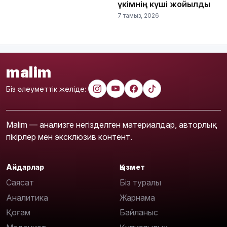
үкімнің күші жойылды
7 тамыз, 2026
malim
Біз әлеуметтік желіде:
Malim — анализге негізделген материалдар, авторлық
пікірлер мен эксклюзив контент.
Айдарлар
Қызмет
Саясат
Біз туралы
Аналитика
Жарнама
Қоғам
Байланыс