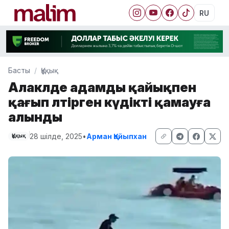
RU
Басты
Құқық
Алакөлде адамды қайықпен
қағып өлтірген күдікті қамауға
алынды
28 шілде, 2025
•
Арман Қайыпхан
Құқық