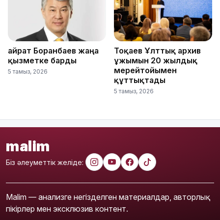
Қайрат Боранбаев жаңа
Тоқаев Ұлттық архив
қызметке барды
ұжымын 20 жылдық
мерейтойымен
5 тамыз, 2026
құттықтады
5 тамыз, 2026
malim
Біз әлеуметтік желіде:
Malim — анализге негізделген материалдар, авторлық
пікірлер мен эксклюзив контент.