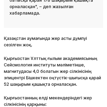
батысқа қарай 178 шақырым қашықта
орналасқан", – деп жазылған
хабарламада.
Қазақстан аумағында жер асты дүмпуі
сезілген жоқ.
Қырғызстан Ұлттық ғылым академиясының
Сейсмология институты мәліметінше,
магнитудасы 4,0 болатын жер сілкінісінің
эпицентрі Бішкектен оңтүстік-шығысқа қарай
52 шақырым қашықта орналасқан.
Қырғызстанның елді мекендеріндегі жер
сілкінісінің қарқыны: