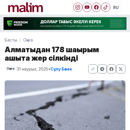
RU
Басты
Оқиға
Алматыдан 178 шақырым
қашықта жер сілкінді
31 наурыз, 2025
•
Сұлу Бөлек
Оқиға