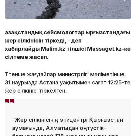
Қазақстандық сейсмологтар Қырғызстандағы
жер сілкінісін тіркеді, - деп
хабарлайды Malim.kz тілшісі Massaget.kz-ке
сілтеме жасап.
Төтенше жағдайлар министрлігі мәліметінше,
31 наурызда Астана уақытымен сағат 12:25-те
жер сілкінісі тіркелген.
"Жер сілкінісінің эпицентрі Қырғызстан
аумағында, Алматыдан оңтүстік-