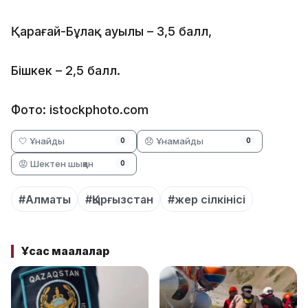
Қарағай-Бұлақ ауылы – 3,5 балл,
Бішкек – 2,5 балл.
Фото: istockphoto.com
🤍 Ұнайды
😞 Ұнамайды
0
0
😡 Шектен шыққан
0
#Алматы
#Қырғызстан
#жер сілкінісі
Ұқсас мақалалар