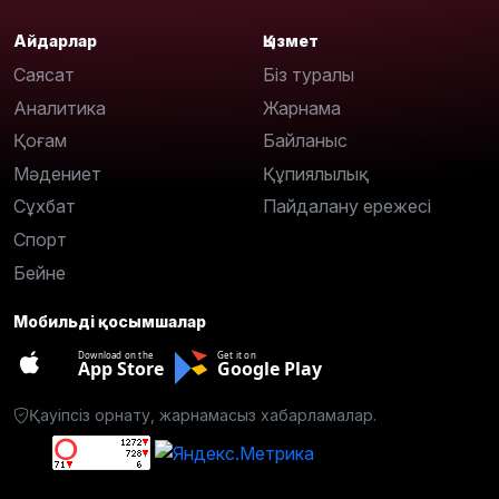
Айдарлар
Қызмет
Саясат
Біз туралы
Аналитика
Жарнама
Қоғам
Байланыс
Мәдениет
Құпиялылық
Сұхбат
Пайдалану ережесі
Спорт
Бейне
Мобильді қосымшалар
Download on the
Get it on
App Store
Google Play
Қауіпсіз орнату, жарнамасыз хабарламалар.