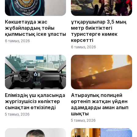
Көкшетауда жас
Құтқарушылар 3,5 мың
жұбайлардың тойы
метр биіктіктегі
қылмыстық іске ұласты
туристерге көмек
көрсетті
6 тамыз, 2026
6 тамыз, 2026
Еліміздің үш қаласында
Атыраулық полицей
жүргізушісіз көліктер
өртеніп жатқан үйден
сынақтан өткізіледі
адамдарды аман алып
шықты
5 тамыз, 2026
5 тамыз, 2026