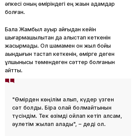
әпкесі оның өміріндегі ең жақын адамдар
болған.
Бала Жамбыл ауыр қайғыдан кейін
шығармашылықтан да алыстап кеткенін
жасырмады. Ол шамамен он жыл бойы
ақындығын тастап кеткенін, өмірге деген
құлшынысы төмендеген сәттер болғанын
айтты.
"Өмірден көңілім қалып, күдер үзген
сәт болды. Бірақ олай болмайтынын
түсіндім. Тек өзімді ойлап кетіп қалсам,
әулетім жылап қалады", – деді ол.