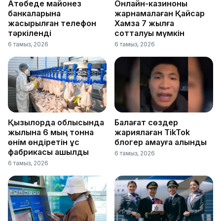
Ақтөбеде майонез
Онлайн-казиноны
банкаларына
жарнамалаған Қайсар
жасырылған телефон
Хамза 7 жылға
тәркіленді
сотталуы мүмкін
6 тамыз, 2026
6 тамыз, 2026
Қызылорда облысында
Балағат сөздер
жылына 6 мың тонна
жариялаған TikTok
өнім өндіретін құс
блогер қамауға алынды
фабрикасы ашылды
6 тамыз, 2026
6 тамыз, 2026