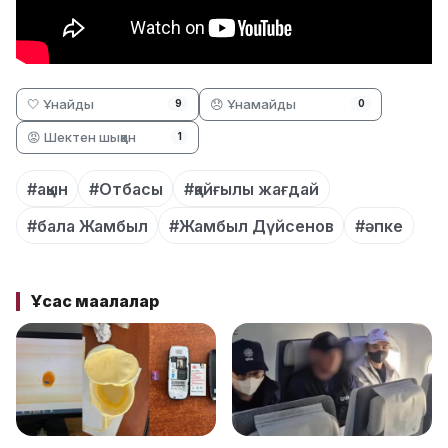
🤍 Ұнайды
😞 Ұнамайды
9
0
😡 Шектен шыққан
1
#ақын
#Отбасы
#қайғылы жағдай
#бала Жамбыл
#Жамбыл Дүйсенов
#әпке
Ұқсас мақалалар