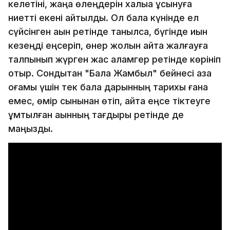
келетіні, жаңа өлеңдерін халыққа ұсынуға
ниетті екені айтылды. Ол бала күнінде ел
сүйсінген ақын ретінде танылса, бүгінде қиын
кезеңді еңсеріп, өнер жолын қайта жалғауға
талпынып жүрген жас қаламгер ретінде көрініп
отыр. Сондықтан "Бала Жамбыл" бейнесі қазақ
қоғамы үшін тек бала дарынның тарихы ғана
емес, өмір сынынан өтіп, қайта еңсе тіктеуге
ұмтылған ақынның тағдыры ретінде де
маңызды.