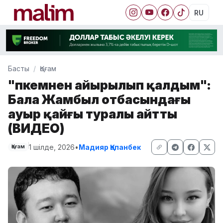
RU
Басты
Қоғам
"Әпкемнен айырылып қалдым":
Бала Жамбыл отбасындағы
ауыр қайғы туралы айтты
(ВИДЕО)
1 шілде, 2026
•
Мадияр Қапанбек
Қоғам