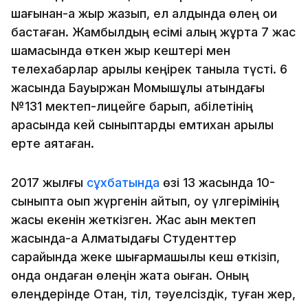
шағынан-ақ жыр жазып, ел алдында өлең оқи
бастаған. Жамбылдың есімі қалың жұртқа 7 жас
шамасында өткен жыр кештері мен
телехабарлар арқылы кеңірек таныла түсті. 6
жасында Бауыржан Момышұлы атындағы
№131 мектеп-лицейге барып, қабілетінің
арқасында кей сыныптарды емтихан арқылы
ерте аяқтаған.
2017 жылғы
сұхбатында
өзі 13 жасында 10-
сыныпта оқып жүргенін айтып, оқу үлгерімінің
жақсы екенін жеткізген. Жас ақын мектеп
жасында-ақ Алматыдағы Студенттер
сарайында жеке шығармашылық кеш өткізіп,
онда ондаған өлеңін жатқа оқыған. Оның
өлеңдерінде Отан, тіл, тәуелсіздік, туған жер,