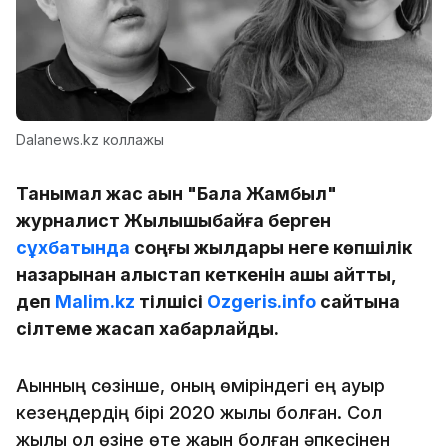
Dalanews.kz коллажы
Танымал жас ақын "Бала Жамбыл"
журналист Жылқышыбайға берген
сұхбатында
соңғы жылдары неге көпшілік
назарынан алыстап кеткенін ашық айтты,
деп
Malim.kz
тілшісі
Ozgeris.info
сайтына
сілтеме жасап хабарлайды.
Ақынның сөзінше, оның өміріндегі ең ауыр
кезеңдердің бірі 2020 жылы болған. Сол
жылы ол өзіне өте жақын болған әпкесінен