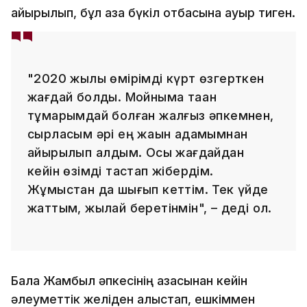
айырылып, бұл қаза бүкіл отбасына ауыр тиген.
"2020 жылы өмірімді күрт өзгерткен
жағдай болды. Мойныма таққан
тұмарымдай болған жалғыз әпкемнен,
сырласым әрі ең жақын адамымнан
айырылып қалдым. Осы жағдайдан
кейін өзімді тастап жібердім.
Жұмыстан да шығып кеттім. Тек үйде
жаттым, жылай беретінмін", – деді ол.
Бала Жамбыл әпкесінің қазасынан кейін
әлеуметтік желіден алыстап, ешкіммен