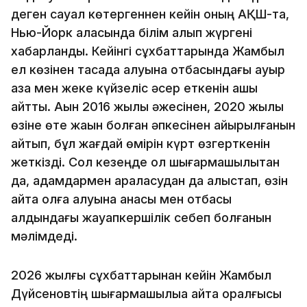
деген сауал көтергеннен кейін оның АҚШ-та,
Нью-Йорк қаласында білім алып жүргені
хабарланды. Кейінгі сұхбаттарында Жамбыл
ел көзінен тасада қалуына отбасындағы ауыр
қаза мен жеке күйзеліс әсер еткенін ашық
айтты. Ақын 2016 жылы әжесінен, 2020 жылы
өзіне өте жақын болған әпкесінен айырылғанын
айтып, бұл жағдай өмірін күрт өзгерткенін
жеткізді. Сол кезеңде ол шығармашылықтан
да, адамдармен араласудан да алыстап, өзін
қайта қолға алуына анасы мен отбасы
алдындағы жауапкершілік себеп болғанын
мәлімдеді.
2026 жылғы сұхбаттарынан кейін Жамбыл
Дүйсеновтің шығармашылыққа қайта оралғысы