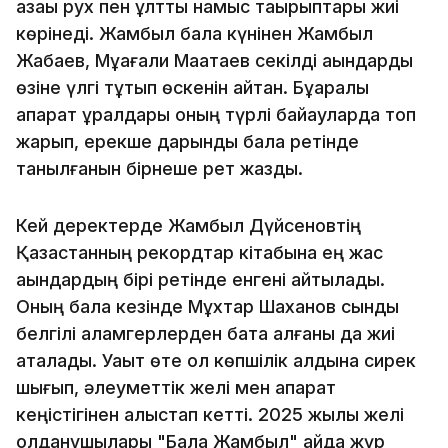
қазақы рух пен ұлттық намыс тақырыптары жиі
көрінеді. Жамбыл бала күнінен Жамбыл
Жабаев, Мұқағали Мақатаев секілді ақындарды
өзіне үлгі тұтып өскенін айтқан. Бұқаралық
ақпарат құралдары оның түрлі байқауларда топ
жарып, ерекше дарынды бала ретінде
танылғанын бірнеше рет жазды.
Кей деректерде Жамбыл Дүйсеновтің
Қазақстанның рекордтар кітабына ең жас
ақындардың бірі ретінде енгені айтылады.
Оның бала кезінде Мұхтар Шаханов сынды
белгілі қаламгерлерден бата алғаны да жиі
аталады. Уақыт өте ол көпшілік алдына сирек
шығып, әлеуметтік желі мен ақпарат
кеңістігінен алыстап кетті. 2025 жылы желі
қолданушылары "Бала Жамбыл" қайда жүр