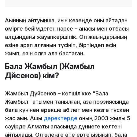
Ақынның айтуынша, қиын кезеңде оны қайтадан
өмірге бейімдеген нәрсе – анасы мен отбасы
алдындағы жауапкершілік. Ол жақындарының
өзіне қарап қалғанын түсініп, біртіндеп есін
жиып, өзін қолға ала бастаған.
Бала Жамбыл (Жамбыл
Дүйсенов) кім?
Жамбыл Дүйсенов – көпшілікке "Бала
Жамбыл" атымен танылған, қазақ поэзиясында
бала күнінен ерекше қабілетімен көзге түскен
жас ақын. Ашық
деректерде
оның 2003 жылы 5
сәуірде Алматы қаласында дүниеге келгені
айтылады. Ол өлеңге өте ерте қызығып, бала