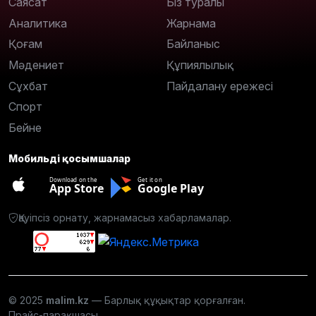
Саясат
Біз туралы
Аналитика
Жарнама
Қоғам
Байланыс
Мәдениет
Құпиялылық
Сұхбат
Пайдалану ережесі
Спорт
Бейне
Мобильді қосымшалар
Download on the
Get it on
App Store
Google Play
Қауіпсіз орнату, жарнамасыз хабарламалар.
© 2025
malim.kz
— Барлық құқықтар қорғалған.
Прайс-парақшасы