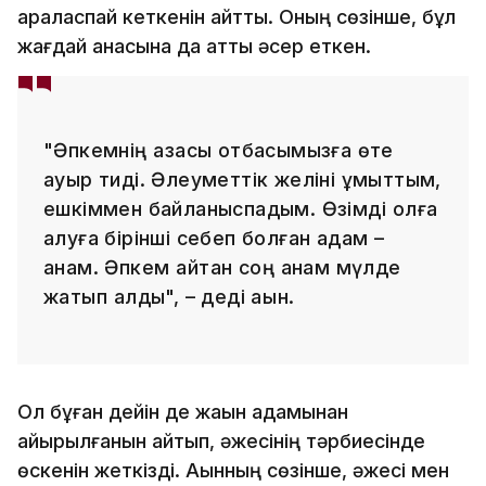
араласпай кеткенін айтты. Оның сөзінше, бұл
жағдай анасына да қатты әсер еткен.
"Әпкемнің қазасы отбасымызға өте
ауыр тиді. Әлеуметтік желіні ұмыттым,
ешкіммен байланыспадым. Өзімді қолға
алуға бірінші себеп болған адам –
анам. Әпкем қайтқан соң анам мүлде
жатып қалды", – деді ақын.
Ол бұған дейін де жақын адамынан
айырылғанын айтып, әжесінің тәрбиесінде
өскенін жеткізді. Ақынның сөзінше, әжесі мен