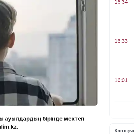
16:34
16:33
16:01
ты ауылдардың бірінде мектеп
15:33
lim.kz.
Көп оқ