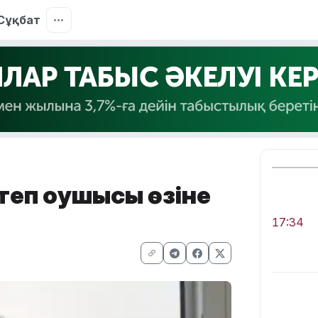
Сұқбат
еп оқушысы өзіне
17:34