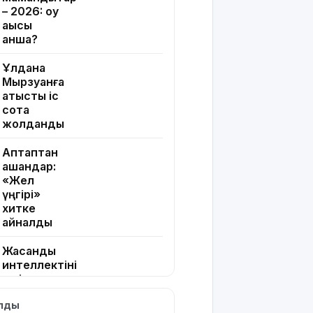
– 2026: оқу
ақысы
қанша?
Ұлдана
Мырзуанға
қатысты іс
сотқа
жолданды
Аптаптан
қашқандар:
«Жел
үңгірі»
хитке
айналды
Жасанды
интеллектіні
өшіруге
міндеттейтін
ылды
болып