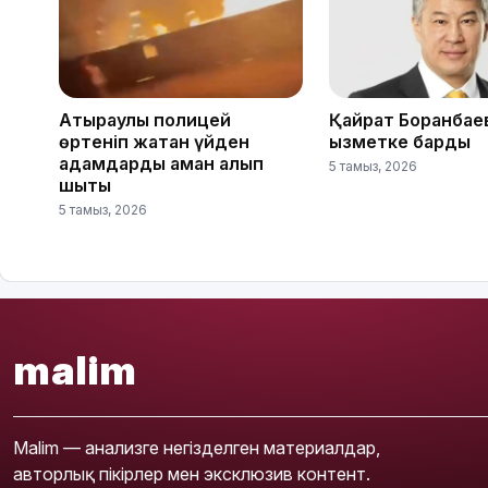
Атыраулық полицей
Қайрат Боранбае
өртеніп жатқан үйден
қызметке барды
адамдарды аман алып
5 тамыз, 2026
шықты
5 тамыз, 2026
malim
Malim — анализге негізделген материалдар,
авторлық пікірлер мен эксклюзив контент.