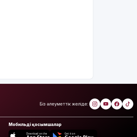
алкоголь
сатып
алып,
көшеде
төгіп
жатыр
Қытай
экспорты
болжамдағыдай
болмады
Атырауда
балабақша
тәрбиешісінің
бүлдіршінге
күш
Біз әлеуметтік желіде:
қолданғаны
видеоға
түсіп қалды
Мобильді қосымшалар
Ғалымдар
Download on the
Get it on
"ми