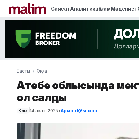
Саясат
Аналитика
Қоғам
Мәдениет
Басты
Оқиға
Ақтөбе облысында мект
қол салды
14 ақпан, 2025
•
Арман Қайыпхан
Оқиға