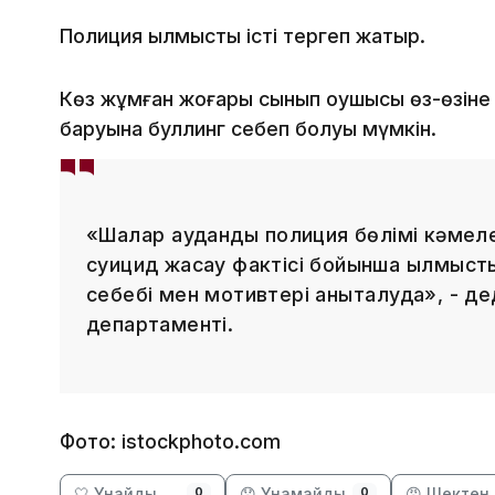
Полиция қылмыстық істі тергеп жатыр.
Көз жұмған жоғары сынып оқушысы өз-өзіне қ
баруына буллинг себеп болуы мүмкін.
«Шалқар аудандық полиция бөлімі кәмел
суицид жасау фактісі бойынша қылмыстық
себебі мен мотивтері анықталуда», - д
департаменті.
Фото: istockphoto.com
🤍 Ұнайды
😞 Ұнамайды
😡 Шектен 
0
0