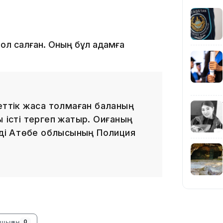
15:04
ол салған. Оның бұл қадамға
14:10
еттік жасқа толмаған баланың
 істі тергеп жатыр. Оқиғаның
еді Ақтөбе облысының Полиция
13:14
шыққан
0