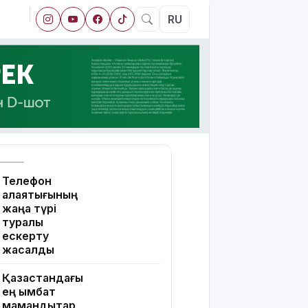
RU
Телефон
алаяқтығының
жаңа түрі
туралы
ескерту
жасалды
Қазақстандағы
ең қымбат
мамандықтар