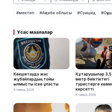
#мектеп
#Ақтөбе облысы
#Суицид
#Оқу
Ұқсас мақалалар
Көкшетауда жас
Құтқарушылар 3,
жұбайлардың тойы
метр биіктіктегі
қылмыстық іске ұласты
туристерге көме
көрсетті
6 тамыз, 2026
6 тамыз, 2026