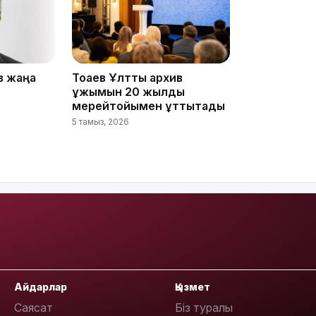
12:17
в жаңа
Тоқаев Ұлттық архив
ұжымын 20 жылдық
мерейтойымен құттықтады
11:23
5 тамыз, 2026
11:20
Айдарлар
Қызмет
Саясат
Біз туралы