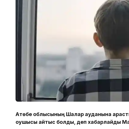
Ақтөбе облысының Шалқар ауданына қарас
оқушысы қайтыс болды, деп хабарлайды Ma