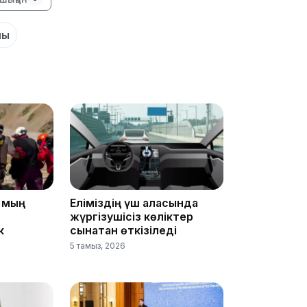
шы
13:08
5 мың
Еліміздің үш қаласында
12:35
жүргізушісіз көліктер
к
сынақтан өткізіледі
5 тамыз, 2026