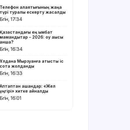
жатыр
Телефон алаяқтығының жаңа
түрі туралы ескерту жасалды
Грант
Бүгін, 17:34
иегерлерінің
тізімі шықты
Қазақстандағы ең қымбат
мамандықтар – 2026: оқу ақысы
Белгілі
қанша?
блогер
Бүгін, 16:34
Астанада
былапыт
Ұлдана Мырзуанға қатысты іс
сөз айтқаны
сотқа жолданды
үшін
Бүгін, 16:33
қамауға
алынды
Аптаптан қашқандар: «Жел
Мектеп
үңгірі» хитке айналды
оқушылары
Бүгін, 16:01
енді БЖБ
мен ТЖБ
тапсыра
ма:
Министрлік