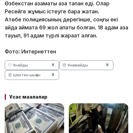
Өзбекстан азаматы қаза тапқан еді. Олар
Ресейге жұмыс істеуге бара жатқан.
Ақтөбе полициясының дерегінше, соңғы екі
айда аймақта 69 жол апаты болған. 18 адам қаза
тауып, 91 адам түрлі жарақат алған.
Фото: Интернеттен
🤍 Ұнайды
😞 Ұнамайды
0
0
😡 Шектен шыққан
0
Ұқсас мақалалар