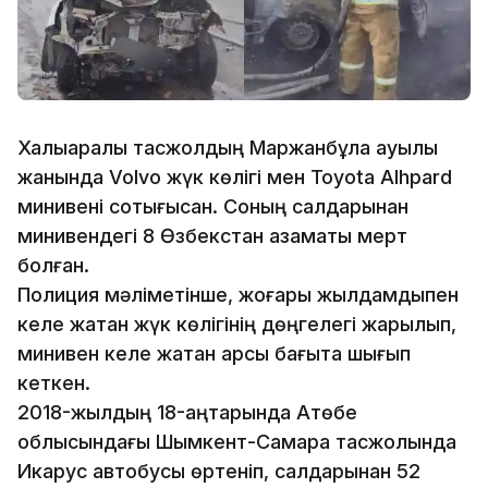
Халықаралық тасжолдың Маржанбұлақ ауылы
жанында Volvo жүк көлігі мен Toyota Аlhpard
минивені соқтығысқан. Соның салдарынан
минивендегі 8 Өзбекстан азаматы мерт
болған.
Полиция мәліметінше, жоғары жылдамдықпен
келе жатқан жүк көлігінің дөңгелегі жарылып,
минивен келе жатқан қарсы бағытқа шығып
кеткен.
2018-жылдың 18-қаңтарында Ақтөбе
облысындағы Шымкент-Самара тасжолында
Икарус автобусы өртеніп, салдарынан 52