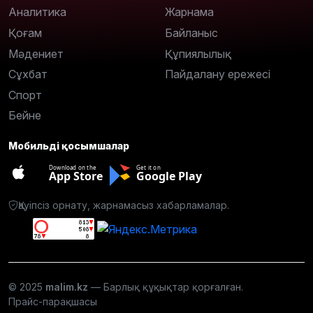
Аналитика
Жарнама
Қоғам
Байланыс
Мәдениет
Құпиялылық
Сұхбат
Пайдалану ережесі
Спорт
Бейне
Мобильді қосымшалар
Download on the
Get it on
App Store
Google Play
Қауіпсіз орнату, жарнамасыз хабарламалар.
© 2025
malim.kz
— Барлық құқықтар қорғалған.
Прайс-парақшасы