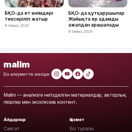
БҚО-да ет өнімдері
БҚО-да құтқарушылар
тексеріліп жатыр
Жайықта ер адамды
ажалдан арашалады
8 тамыз, 2026
8 тамыз, 2026
malim
Біз әлеуметтік желіде:
Malim — анализге негізделген материалдар, авторлық
пікірлер мен эксклюзив контент.
Айдарлар
Қызмет
Саясат
Біз туралы