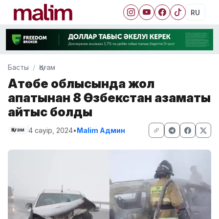
RU
Басты
Қоғам
Ақтөбе облысында жол
апатынан 8 Өзбекстан азаматы
қайтыс болды
4 сәуір, 2024
•
Malim Админ
Қоғам