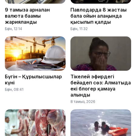
9 тамызға арналған
Павлодарда 8 жастағы
валюта бағамы
бала ойын алаңында
жарияланды
қысылып қалды
Бүгін, 12:14
Бүгін, 11:32
Бүгін – Құрылысшылар
Тікелей эфирдегі
күні
бейәдеп сөз: Алматыда
екі блогер қамауға
Бүгін, 08:41
алынды
8 тамыз, 2026