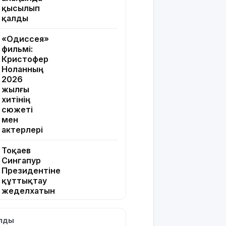
қысылып
қалды
«Одиссея»
фильмі:
Кристофер
Ноланның
2026
жылғы
хитінің
сюжеті
мен
актерлері
Тоқаев
Сингапур
Президентіне
құттықтау
жеделхатын
жолдады
ылды
Түркия