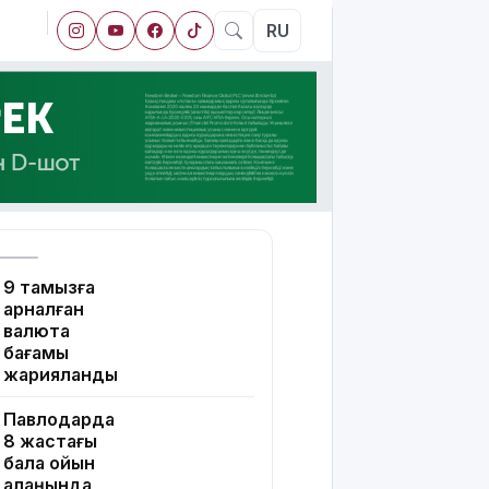
RU
9 тамызға
арналған
валюта
бағамы
жарияланды
Павлодарда
8 жастағы
бала ойын
алаңында