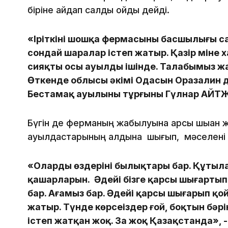
біріне айдап салды қойды дейді.
«Іріткіні шошқа фермасының басшылығы са
сондай шаралар істеп жатыр. Қазір міне х
сияқты осы ауылдың ішінде. Талабымыз жа
Өткенде облысы әкімі Оңдасын Оразалин де
Бестамақ ауылының тұрғыны Гүлнар АЙТ
Бүгін де ферманың жабылуына қарсы шыққа
ауылдастарының алдына шығып, мәселені
«Олардың өздерінің былықтары бар. Құтыл
қашарларын. Әдейі бізге қарсы шығартып 
бар. Ағамыз бар. Әдейі қарсы шығарып қо
жатыр. Түнде көрсеңіздер ғой, боқтын бә
істеп жатқан жоқ. Заң жоқ Қазақстанда»,