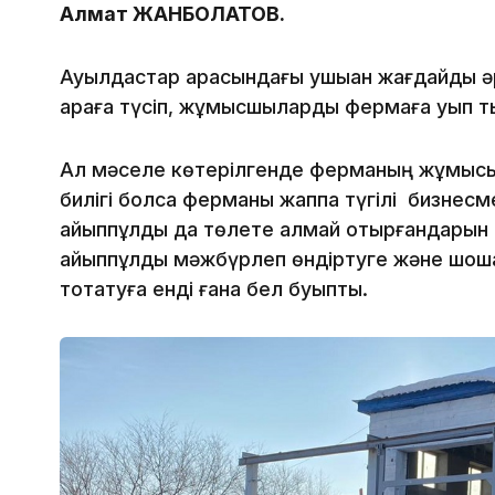
Алмат ЖАНБОЛАТОВ.
Ауылдастар арасындағы ушыққан жағдайды әр
араға түсіп, жұмысшыларды фермаға қуып ты
Ал мәселе көтерілгенде ферманың жұмысын 
билігі болса ферманы жаппақ түгілі бизнес
айыппұлды да төлете алмай отырғандарын 
айыппұлды мәжбүрлеп өндіртуге және шошқ
тоқтатуға енді ғана бел буыпты.