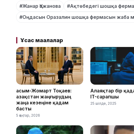
#Жанар Қожанова
#Ақтөбедегі шошқа ферм
#Оңдасын Оразалин шошқа фермасын жаба м
Ұқсас мақалалар
Қасым-Жомарт Тоқаев:
Алаяқтар бір қад
Қазақстан жаңғырудың
IT-сарапшы
жаңа кезеңіне қадам
25 шілде, 2025
басты
5 қаңтар, 2026