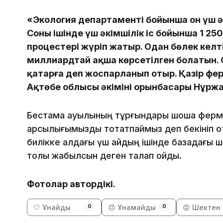
«Экология департаменті бойынша он үш әк
Соның ішінде үш әкімшілік іс бойынша 1 25
процестері жүріп жатыр. Одан бөлек кел
миллиардтай ақша көрсетілген болатын. 
қаңтарға деп жоспарланып отыр. Қазір фе
Ақтөбе облысы әкімінің орынбасары Нұрж
Бестамақ ауылының тұрғындары шошқа ферм
қарсылығымызды тоқтатпаймыз деп бекініп о
билікке алдағы үш айдың ішінде базадағы 
толық жабылсын деген талап қойды.
Фотолар автордікі.
🤍 Ұнайды
😞 Ұнамайды
😡 Шектен 
0
0