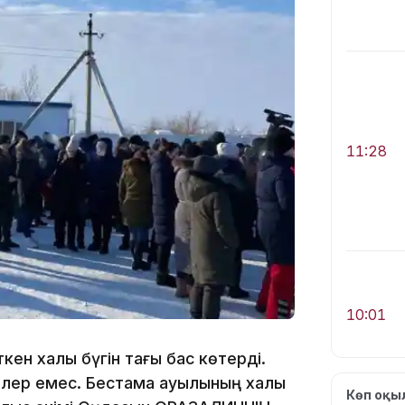
11:28
10:01
ен халық бүгін тағы бас көтерді.
шілер емес. Бестамақ ауылының халқы
Көп оқ