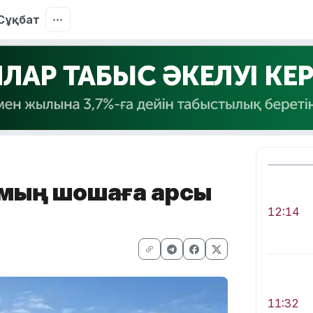
Сұқбат
мың шошқаға қарсы
12:14
11:32