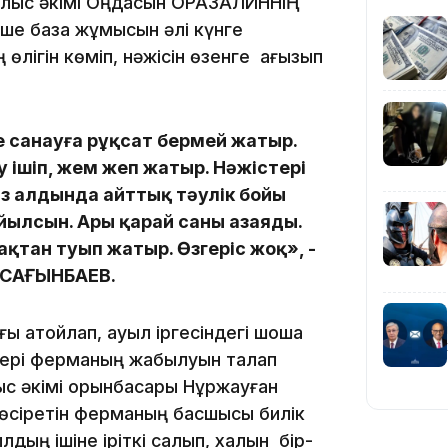
блыс әкімі Оңдасын ОРАЗАЛИННІҢ
нше база жұмысын әлі күнге
өлігін көміп, нәжісін өзенге ағызып
09:40
ге санауға рұқсат бермей жатыр.
у ішіп, жем жеп жатыр. Нәжістері
08:41
Біз алдында айттық тәулік бойы
ойылсын. Ары қарай саны азаяды.
қтан туып жатыр. Өзгеріс жоқ», -
 САҒЫНБАЕВ.
08:29
ғы атойлап, ауыл іргесіндегі шошқа
 бері ферманың жабылуын талап
08:15
с әкімі орынбасары Нұржауған
өсіретін ферманың басшысы билік
лдың ішіне іріткі салып, халқын бір-