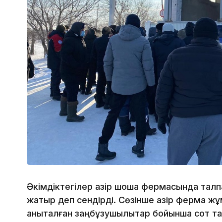
Әкімдіктегілер қазір шошқа фермасында тал
жатыр деп сендірді. Сөзінше қазір ферма 
анықталған заңбұзушылықтар бойынша сот т