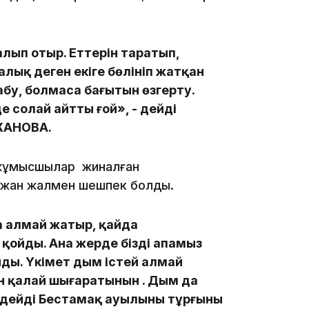
лып отыр. Еттерін таратып,
23:12
алық деген екіге бөлініп жатқан
бу, болмаса бағытын өзгерту.
 солай айтты ғой», - дейді
ЖАНОВА.
22:12
н жұмысшылар жиналған
 жан жалмен шешпек болды.
а алмай жатыр, қайда
қойды. Ана жерде біздің апамыз
йды. Үкімет дым істей алмай
21:05
рін қалай шығаратынын . Дым да
 -дейді Бестамақ ауылының тұрғыны