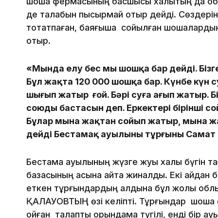
шошқа фермасының басшысы халықтың да о
де талабын пысқырмай отыр дейді. Сөздері
тоқтатпаған, баяғыша сойылған шошқалардың 
отыр.
«Мында елу бес мың шошқа бар дейді. Біз
Бұл жақта 120 000 шошқа бар. Күнбе күн с
шығып жатыр ғой. Бәрі суға ағып жатыр. 
союды бастасын деп. Еркектері бірінші с
Бұлар мына жақтан сойып жатыр, мына жа
дейді Бестамақ ауылының тұрғыны Самат
Бестамақ ауылының жүзге жуық халқы бүгін та
базасының қасына қайта жиналды. Екі айдан
еткен тұрғындардың алдына бұл жолы облы
ҚАЛАУОВТЫҢ өзі келіпті. Тұрғындар шошқа 
қойған талапты орындамақ түгілі, енді бір ауы