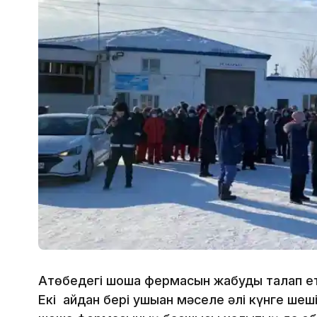
Ақтөбедегі шошқа фермасын жабуды талап етк
Екі айдан бері ушыққан мәселе әлі күнге ше