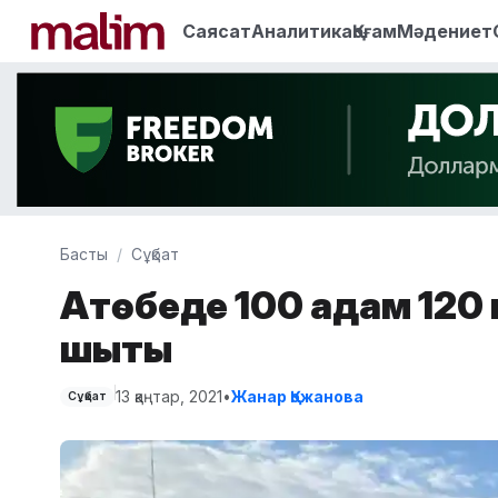
Саясат
Аналитика
Қоғам
Мәдениет
Басты
Сұқбат
Ақтөбеде 100 адам 120 
шықты
13 қаңтар, 2021
•
Жанар Қожанова
Сұқбат