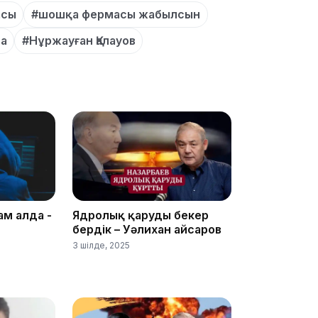
асы
#шошқа фермасы жабылсын
а
#Нұржауған Қалауов
13:00
12:40
ам алда -
Ядролық қаруды бекер
бердік – Уәлихан Қайсаров
3 шілде, 2025
12:13