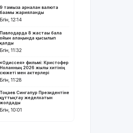
Ресей мен
9 тамызға арналған валюта
Украина
бағамы жарияланды
арасында
Бүгін, 12:14
жаңа
келісім
жасауды
Павлодарда 8 жастағы бала
ойын алаңында қысылып
ұсынды
қалды
Бүгін, 11:32
Бүгін –
Құрылысшылар
«Одиссея» фильмі: Кристофер
күні
Ноланның 2026 жылғы хитінің
сюжеті мен актерлері
9 тамызға
Бүгін, 11:28
арналған
ауа райы
Тоқаев Сингапур Президентіне
болжамы
құттықтау жеделхатын
жолдады
МӘЛІМ
Бүгін, 10:01
АПТА: 2026
жылғы 3-9
тамыз