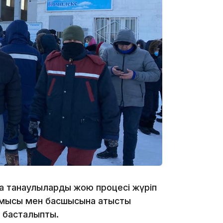
17:10
16:59
пақ танаулыларды жою процесі жүріп
15:55
жұмысы мен басшысына қатысты
а басталыпты.