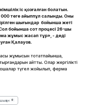
імшілік іс қозғалған болатын.
0 000 теңге айыппұл салынды. Оның
тірілген шығындар бойынша жеті
Сол бойынша сот процесі 26-шы
14:26
рма жұмыс жасап тұр», - деді
ауған Қалауов.
асы жұмысын тоқтатпайынша,
тырғандарын айтты. Олар жергілікті
шошқалар түгел жойылып, ферма
13:39
шыққан
0