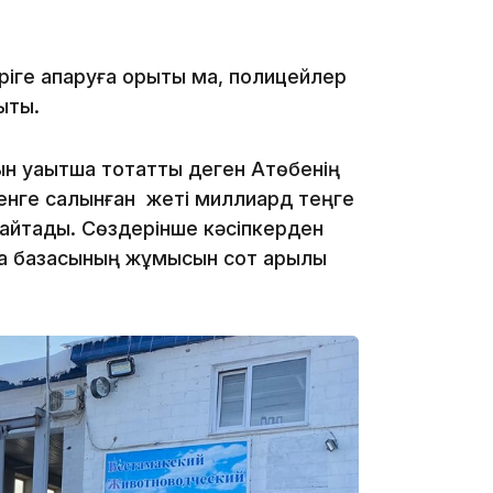
іге апаруға қорықты ма, полицейлер
20:07
қты.
уақытша тоқтаттық деген Ақтөбенің
менге салынған жеті миллиард теңге
айтады. Сөздерінше кәсіпкерден
18:58
а базасының жұмысын сот арқылы
17:57