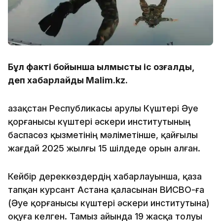
Бұл факті бойынша қылмыстық іс қозғалды,
деп хабарлайды Malim.kz.
Қазақстан Республикасы Қарулы Күштері Әуе
қорғанысы күштері әскери институтының
баспасөз қызметінің мәліметінше, қайғылы
жағдай 2025 жылғы 15 шілдеде орын алған.
Кейбір дереккөздердің хабарлауынша, қаза
тапқан курсант Астана қаласынан ВИСВО-ға
(Әуе қорғанысы күштері әскери институтына)
оқуға келген. Тамыз айында 19 жасқа толуы