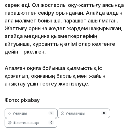
керек еді. Ол жоспарлы оқу-жаттығу аясында
парашютпен секіру орындаған. Алайда алдын
ала мәлімет бойынша, парашют ашылмаған.
Жаттығу орнына жедел жәрдем шақырылған,
алайда медицина қызметкерлерінің
айтуынша, курсанттың өлімі олар келгенге
дейін тіркелген.
Аталған оқиға бойынша қылмыстық іс
қозғалып, оқиғаның барлық мән-жайын
анықтау үшін тергеу жүргізілуде.
Фото: pixabay
🤍 Ұнайды
😞 Ұнамайды
0
0
😡 Шектен шыққан
0