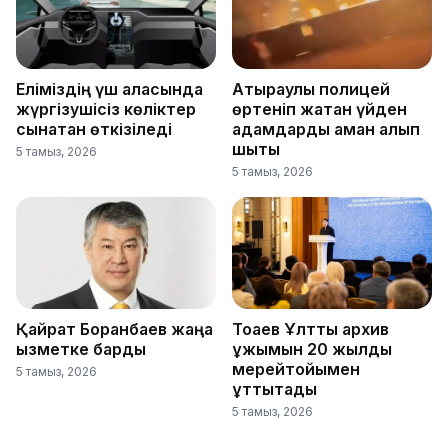
Еліміздің үш қаласында
Атыраулық полицей
жүргізушісіз көліктер
өртеніп жатқан үйден
сынақтан өткізіледі
адамдарды аман алып
шықты
5 тамыз, 2026
5 тамыз, 2026
Қайрат Боранбаев жаңа
Тоқаев Ұлттық архив
қызметке барды
ұжымын 20 жылдық
мерейтойымен
5 тамыз, 2026
құттықтады
5 тамыз, 2026