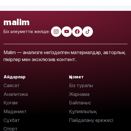
malim
Біз әлеуметтік желіде:
Malim — анализге негізделген материалдар, авторлық
пікірлер мен эксклюзив контент.
Айдарлар
Қызмет
Саясат
Біз туралы
Аналитика
Жарнама
Қоғам
Байланыс
Мәдениет
Құпиялылық
Сұхбат
Пайдалану ережесі
Спорт