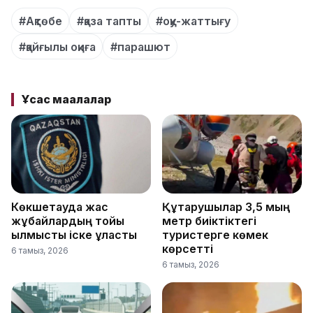
#Ақтөбе
#қаза тапты
#оқу-жаттығу
#қайғылы оқиға
#парашют
Ұқсас мақалалар
Көкшетауда жас
Құтқарушылар 3,5 мың
жұбайлардың тойы
метр биіктіктегі
қылмыстық іске ұласты
туристерге көмек
көрсетті
6 тамыз, 2026
6 тамыз, 2026