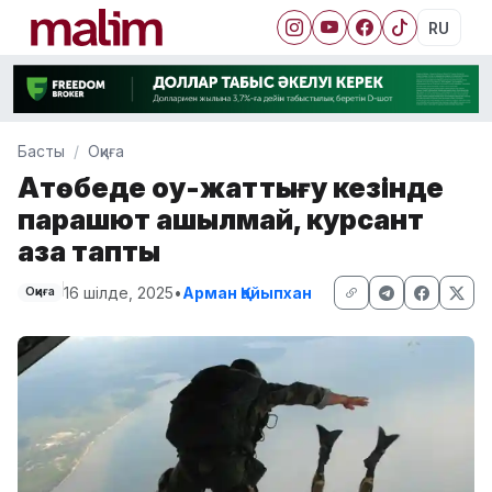
RU
Басты
Оқиға
Ақтөбеде оқу-жаттығу кезінде
парашют ашылмай, курсант
қаза тапты
16 шілде, 2025
•
Арман Қайыпхан
Оқиға