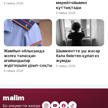
мерейтойымен
5 тамыз, 2026
құттықтады
5 тамыз, 2026
Жамбыл облысында
Шымкентте үш жасар
жолға таласқан
бала биіктен құлап көз
ағайындылар
жұмды
жүргізушіні ұрып-соқты
5 тамыз, 2026
5 тамыз, 2026
malim
Біз әлеуметтік желіде: