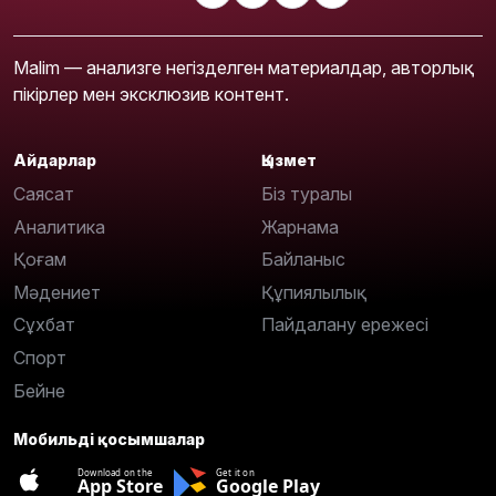
Malim — анализге негізделген материалдар, авторлық
пікірлер мен эксклюзив контент.
Айдарлар
Қызмет
Саясат
Біз туралы
Аналитика
Жарнама
Қоғам
Байланыс
Мәдениет
Құпиялылық
Сұхбат
Пайдалану ережесі
Спорт
Бейне
Мобильді қосымшалар
Download on the
Get it on
App Store
Google Play