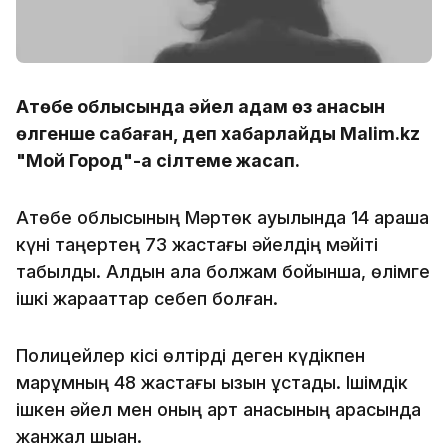
Ақтөбе облысында әйел адам өз анасын
өлгенше сабаған, деп хабарлайды Malim.kz
"Мой Город"-қа сілтеме жасап.
Ақтөбе облысының Мәртөк ауылында 14 қараша
күні таңертең 73 жастағы әйелдің мәйіті
табылды. Алдын ала болжам бойынша, өлімге
ішкі жарақаттар себеп болған.
Полицейлер кісі өлтірді деген күдікпен
марқұмның 48 жастағы қызын ұстады. Ішімдік
ішкен әйел мен оның қарт анасының арасында
жанжал шыққан.