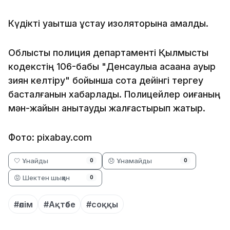
Күдікті уақытша ұстау изоляторына қамалды.
Облыстық полиция департаменті Қылмыстық
кодекстің 106-бабы "Денсаулыққа қасақана ауыр
зиян келтіру" бойынша сотқа дейінгі тергеу
басталғанын хабарлады. Полицейлер оқиғаның
мән-жайын анықтауды жалғастырып жатыр.
Фото: pixabay.com
🤍 Ұнайды
😞 Ұнамайды
0
0
😡 Шектен шыққан
0
#өлім
#Ақтөбе
#соққы