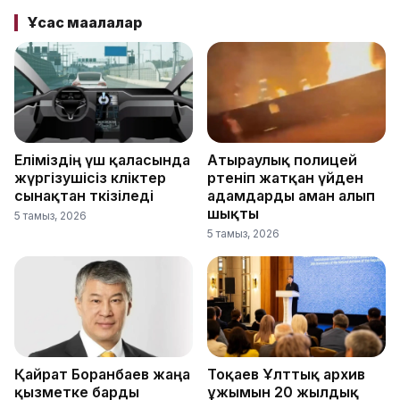
Ұқсас мақалалар
Еліміздің үш қаласында
Атыраулық полицей
жүргізушісіз көліктер
өртеніп жатқан үйден
сынақтан өткізіледі
адамдарды аман алып
шықты
5 тамыз, 2026
5 тамыз, 2026
Қайрат Боранбаев жаңа
Тоқаев Ұлттық архив
қызметке барды
ұжымын 20 жылдық