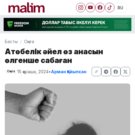
RU
Басты
Оқиға
Ақтөбелік әйел өз анасын
өлгенше сабаған
15 қараша, 2024
•
Арман Қайыпхан
Оқиға