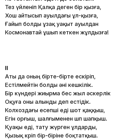
Тез үйленіп Қалқа деген бір қызға,
Хош айтысып ауылдағы ұл-қызға,
Ғайып болды ұзақ уақыт ауылдан
Космонавтай ұшып кеткен жұлдызға!
ІІ
Аты да оның бірте-бірте ескіріп,
Естілмейтін болды әні кешкілік.
Бір күндері жиырма бес жыл әскерлік
Оқуға оны алынды деп естідік.
Колхоздағы есепші еді шот қаққыш,
Егін орғыш, шалғыменен шөп шапқыш.
Қуақы еді, тату жүрген ұлдарды,
Қызық көріп бір-біріне боқтатқыш.