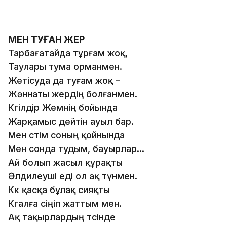
МЕН ТУҒАН ЖЕР
Тарбағатайда тұрғам жоқ,
Таулары тума орманмен.
Жетісуда да туғам жоқ –
Жәннаты жердің болғанмен.
Көгілдір Жемнің бойында
Жарқамыс дейтін ауыл бар.
Мен өстім соның қойнында
Мен сонда тудым, бауырлар...
Ай болып жасыл құрақты
Әлдилеуші еді ол ақ түнмен.
Көк қасқа бұлақ сияқты
Көгалға сіңіп жаттым мен.
Ақ тақырлардың төсінде