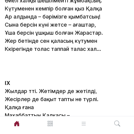
Әйел халқы шешілмейті жұмбақсың.
Күтуменен кемпір болған қыз Қалқа
Ар алдында – бәрімізге қымбатсың!
Сына берсін күні жетсе – ағаштар,
Ұша берсін ұшқыш болған Жарастар.
Жер бетінде сен қаласың күтумен
Көкірегінде толас таппай талас хал…
ІХ
Жылдар өтті. Жетімдер де жетілді,
Жесірлер де бақыт тапты не түрлі.
Қалқа ғана
Махаббаттың Қалқасы –
Өз Жарасын күтіп жүрген секілді.
Қызықпайды ол бақ, дәулетке, алтынға,