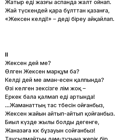
Жатыр еді жазғы аспанда жалт ойнап.
Жай түскендей қара бұлттан қазанға,
«Жексен келді!» – деді біреу айқайлап.
II
Жексен дей ме?
Өлген Жексен марқұм ба?
Келді дей ме аман-есен қалпында?
Өзі келген өзексізге өлім жоқ –
Еркек бала қалмап еді артында!
…Жаманаттың тас төбесін ойғанбыз,
Жексен жайын айтып-айтып қойғанбыз.
Биыл күзде жылы болды дегенге,
Жаназаға көк бұзауын сойғанбыз!
Таусылмайтын дәм-тұзына жерік бір,