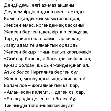
Дейді-дағы, әлгі аз-маз ақшаны
Дәу кемпірдің алдына әкеп тастады.
Кемпір қалды жыпылықтап көздері,
Жексен емес, көргендей-ақ басқаны!
Жексен берген өңшең кір-кір сарқұлақ,
Тар дүниені онан сайын тар қылад.
Жаяу адам өте алмайтын орларды
Жексен бақыр «тиын салып қарғымақ!»
«Сыйлар болсаң, өз басыңды сыйлап ал,
Қинар болсаң, шыбын жанды қинап ал.
Азық болса Нұрғалиға берген бұл,
Жексен, мынау қағазыңды жинап ал!
Балам өлсе – жоғалмайтын көзі бар,
«Аман-есен келем», – деген сөзі бар.
«Балаң өлді» деген сөзің болса бұл –
Тиыныңды төкпей-шашпай өзің ал!