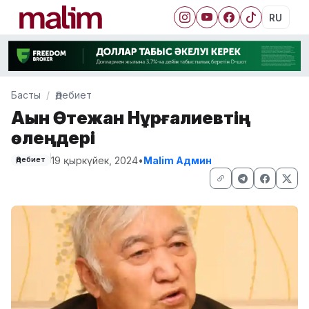
RU
Басты
Әдебиет
Ақын Өтежан Нұрғалиевтің
өлеңдері
19 қыркүйек, 2024
•
Malim Админ
Әдебиет