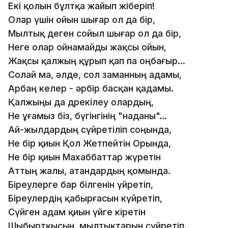
Екі қолын бұлтқа жайып жіберіп!
Олар үшін ойын шығар ол да бір,
Мылтық деген сойыл шығар ол да бір,
Неге олар ойнамайды жақсы ойын,
Жақсы қалжың құрып қап па оңбағыр...
Солай ма, әлде, сол заманның адамы,
Арбаң келер - әрбір басқан қадамы.
Қалжыңы да дөрекілеу олардың,
Не ұғамыз біз, бүгінгінің "наданы"...
Ай-жылдардың сүйретіліп соңында,
Не бір қиын Қол Жетпейтін Орында,
Не бір қиын Махаббаттар жүретін
Аттың жалы, атандардың қомында.
Біреулерге бар білгенін үйретіп,
Біреулердің қабырғасын күйретіп,
Сүйген адам қиын үйге кіретін
Шыбыртқысын, мылтықтарын сүйретіп.