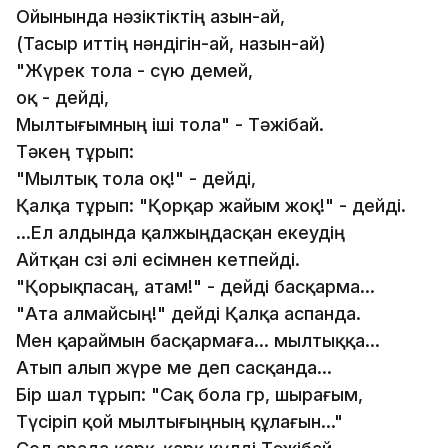
Ойынында нәзіктіктің азын-ай,
(Тасыр иттің нәндігін-ай, назын-ай)
"Жүрек тола - сүю демей,
оқ - дейді,
Мылтығымның іші тола" - Тәжібай.
Тәкең тұрып:
"Мылтық тола оқ!" - дейді,
Қалқа тұрып: "Қорқар жайым жоқ!" - дейді.
...Ел алдында қалжыңдасқан екеудің
Айтқан сөзі әлі есімнен кетпейді.
"Қорықпасаң, атам!" - дейді басқарма...
"Ата алмайсың!" дейді Қалқа аспанда.
Мен қараймын басқармаға... мылтыққа...
Атып алып жүре ме деп сасқанда...
Бір шал тұрып: "Сақ бола гөр, шырағым,
Түсіріп қой мылтығыңның құлағын..."