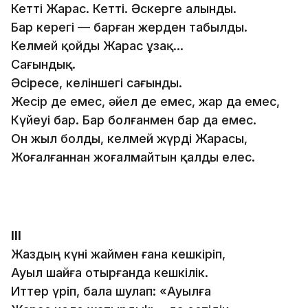
Кетті Жарас. Кетті. Әскерге алынды.
Бар керегі — барған жерден табылды.
Келмей қойды Жарас ұзақ…
Сағындық.
Әсіресе, келіншегі сағынды.
Жесір де емес, әйел де емес, жар да емес,
Күйеуі бар. Бар болғанмен бар да емес.
Он жыл болды, келмей жүрді Жарасы,
Жоғалғаннан жоғалмайтын қалды елес.
ІІІ
Жаздың күні жаймен ғана кешкіріп,
Ауыл шайға отырғанда кешкілік.
Иттер үріп, бала шулап: «Ауылға