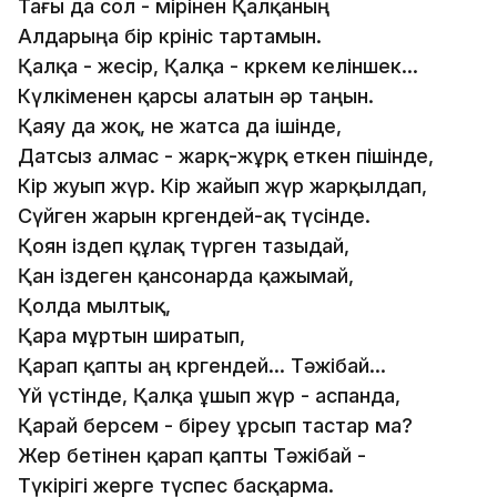
Тағы да сол - өмірінен Қалқаның
Алдарыңа бір көрініс тартамын.
Қалқа - жесір, Қалқа - көркем келіншек...
Күлкіменен қарсы алатын әр таңын.
Қаяу да жоқ, не жатса да ішінде,
Датсыз алмас - жарқ-жұрқ еткен пішінде,
Кір жуып жүр. Кір жайып жүр жарқылдап,
Сүйген жарын көргендей-ақ түсінде.
Қоян іздеп құлақ түрген тазыдай,
Қан іздеген қансонарда қажымай,
Қолда мылтық,
Қара мұртын ширатып,
Қарап қапты аң көргендей... Тәжібай...
Үй үстінде, Қалқа ұшып жүр - аспанда,
Қарай берсем - біреу ұрсып тастар ма?
Жер бетінен қарап қапты Тәжібай -
Түкірігі жерге түспес басқарма.