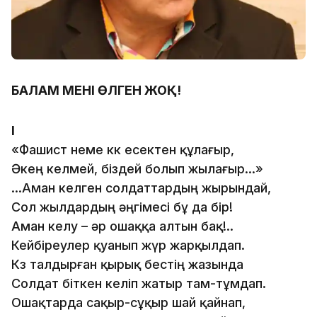
БАЛАМ МЕНІҢ ӨЛГЕН ЖОҚ!
І
«Фашист неме көк есектен құлағыр,
Әкең келмей, біздей болып жылағыр…»
…Аман келген солдаттардың жырындай,
Сол жылдардың әңгімесі бұ да бір!
Аман келу – әр ошаққа алтын бақ!..
Кейбіреулер қуанып жүр жарқылдап.
Көз талдырған қырық бестің жазында
Солдат біткен келіп жатыр там-тұмдап.
Ошақтарда сақыр-сұқыр шай қайнап,