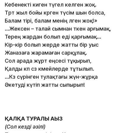
Кебенекті киген түгел келген жоқ.
Төрт жыл бойы көрген түсім шын болса,
Балам тірі, балам менің өлген жоқ!»
…Жексен – талай сымнан өткен арғымақ,
Терең жардан болып еді қарғымақ…
Кір-кір болып жерде жатты бір уыс
Жаназаға жарамаған сарқұлақ.
Сол арада жұрт еңсесі тұқырып,
Қалды көп сөз көмейлерде тұтылып.
…Көз сүрінген тулақтағы жүн-жұрқа
Әкетуді күтіп жатты сыпырып!
ҚАЛҚА ТУРАЛЫ АҢЫЗ
(Сол кездің әзілі)