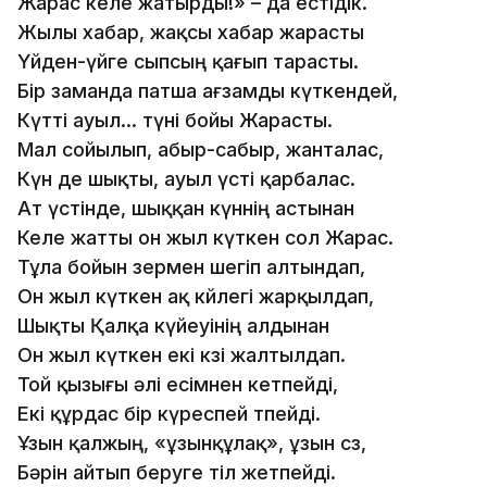
Жарас келе жатырды!» – да естідік.
Жылы хабар, жақсы хабар жарасты
Үйден-үйге сыпсың қағып тарасты.
Бір заманда патша ағзамды күткендей,
Күтті ауыл… түні бойы Жарасты.
Мал сойылып, абыр-сабыр, жанталас,
Күн де шықты, ауыл үсті қарбалас.
Ат үстінде, шыққан күннің астынан
Келе жатты он жыл күткен сол Жарас.
Тұла бойын зермен шегіп алтындап,
Он жыл күткен ақ көйлегі жарқылдап,
Шықты Қалқа күйеуінің алдынан
Он жыл күткен екі көзі жалтылдап.
Той қызығы әлі есімнен кетпейді,
Екі құрдас бір күреспей өтпейді.
Ұзын қалжың, «ұзынқұлақ», ұзын сөз,
Бәрін айтып беруге тіл жетпейді.