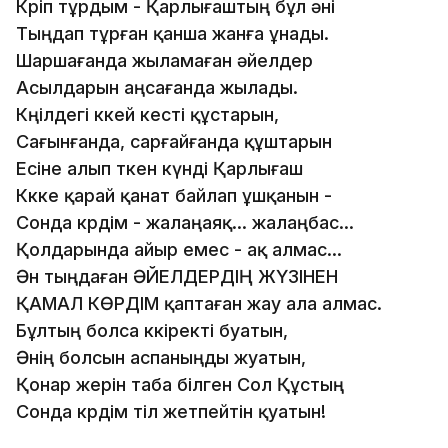
Көріп тұрдым - Қарлығаштың бұл әні
Тыңдап тұрған қанша жанға ұнады.
Шаршағанда жыламаған әйелдер
Асылдарын аңсағанда жылады.
Көңілдегі көкей кесті құстарын,
Сағынғанда, сарғайғанда құштарын
Есіне алып өткен күнді Қарлығаш
Көкке қарай қанат байлап ұшқанын -
Сонда көрдім - жалаңаяқ... жалаңбас...
Қолдарында айыр емес - ақ алмас...
Ән тыңдаған ӘЙЕЛДЕРДІҢ ЖҮЗІНЕН
ҚАМАЛ КӨРДІМ қаптаған жау ала алмас.
Бұлтың болса көкіректі буатын,
Әнің болсын аспаныңды жуатын,
Қонар жерін таба білген Сол Құстың
Сонда көрдім тіл жетпейтін қуатын!