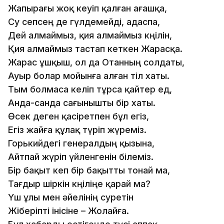
Жапырағы жоқ кеуіп қалған ағашқа,
Су сепсең де гүлдемейді, адаспа,
Дей алмаймыз, қия алмаймыз көңілін,
Қия алмаймыз тастап кеткен Жарасқа.
Жарас ұшқыш, ол да Отанның солдаты,
Ауыр болар мойынға алған тіл хаты.
Тым болмаса келіп тұрса қайтер ед,
Анда-санда сағынышты бір хаты.
Өсек деген қасіретпен бұл егіз,
Егіз жайға құлақ түріп жүреміз.
Горькийдегі генералдың қызына,
Айтпай жүріп үйленгенін білеміз.
Бір бақыт кеп бір бақытты тонай ма,
Тағдыр шіркін көңіліңе қарай ма?
Үш ұлы мен әйелінің суретін
Жіберіпті інісіне – Жолайға.