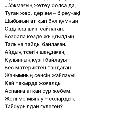
...Ұжмағың жетеу болса да,
Туған жер, дер ем – біреу-ақ!
Шыбығын ат қып бұл құмның
Садаққа шиін сайлаған.
Бозбала кезде жыңғылдың
Талына тайды байлаған.
Айдың төсегін шаңдаған,
Құлынның күзгі байлауы –
Бес материктен таңдаған
Жанымның сенсің жайлауы!
Қай тақырда жоғалды
Аспанға атқан сұр жебем.
Желі ме мынау – солардың
Тайбурылдай гулеген?