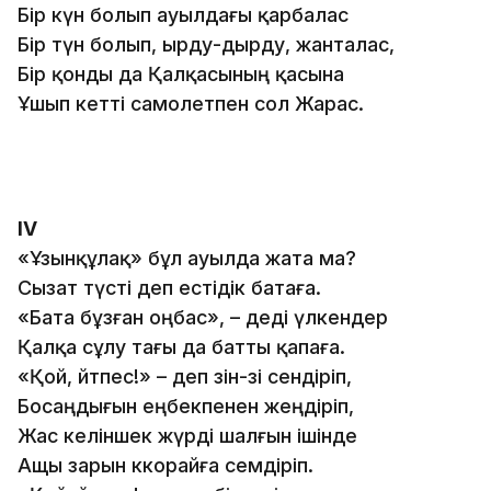
Бір күн болып ауылдағы қарбалас
Бір түн болып, ырду-дырду, жанталас,
Бір қонды да Қалқасының қасына
Ұшып кетті самолетпен сол Жарас.
ІV
«Ұзынқұлақ» бұл ауылда жата ма?
Сызат түсті деп естідік батаға.
«Бата бұзған оңбас», – деді үлкендер
Қалқа сұлу тағы да батты қапаға.
«Қой, өйтпес!» – деп өзін-өзі сендіріп,
Босаңдығын еңбекпенен жеңдіріп,
Жас келіншек жүрді шалғын ішінде
Ащы зарын көкорайға семдіріп.