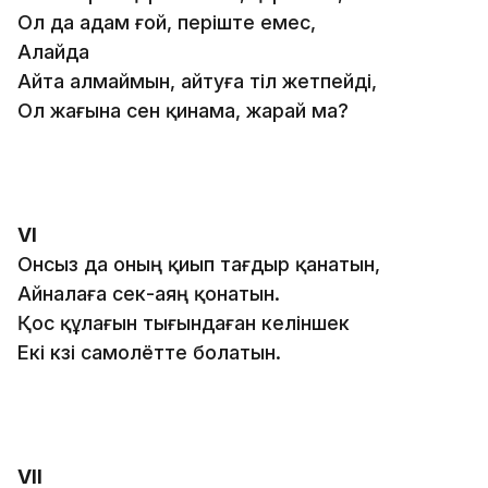
Ол да адам ғой, періште емес,
Алайда
Айта алмаймын, айтуға тіл жетпейді,
Ол жағына сен қинама, жарай ма?
VІ
Онсыз да оның қиып тағдыр қанатын,
Айналаға өсек-аяң қонатын.
Қос құлағын тығындаған келіншек
Екі көзі самолётте болатын.
VІІ