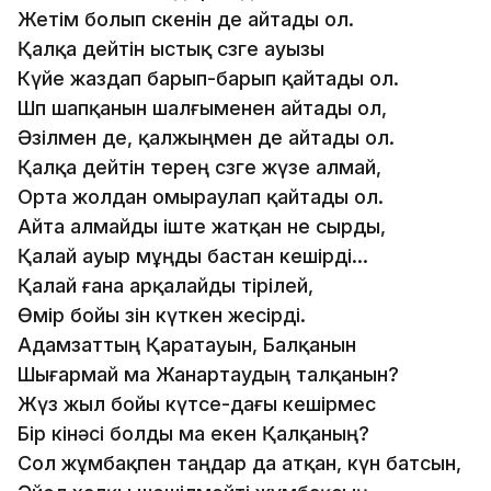
Жетім болып өскенін де айтады ол.
Қалқа дейтін ыстық сөзге ауызы
Күйе жаздап барып-барып қайтады ол.
Шөп шапқанын шалғыменен айтады ол,
Әзілмен де, қалжыңмен де айтады ол.
Қалқа дейтін терең сөзге жүзе алмай,
Орта жолдан омыраулап қайтады ол.
Айта алмайды іште жатқан не сырды,
Қалай ауыр мұңды бастан кешірді…
Қалай ғана арқалайды тірілей,
Өмір бойы өзін күткен жесірді.
Адамзаттың Қаратауын, Балқанын
Шығармай ма Жанартаудың талқанын?
Жүз жыл бойы күтсе-дағы кешірмес
Бір кінәсі болды ма екен Қалқаның?
Сол жұмбақпен таңдар да атқан, күн батсын,