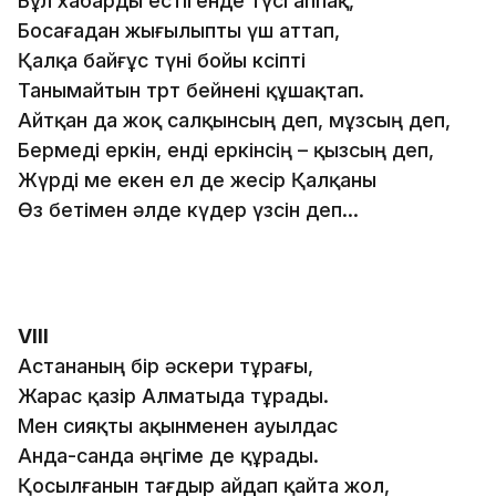
Бұл хабарды естігенде түсі аппақ,
Босағадан жығылыпты үш аттап,
Қалқа байғұс түні бойы өксіпті
Танымайтын төрт бейнені құшақтап.
Айтқан да жоқ салқынсың деп, мұзсың деп,
Бермеді еркін, енді еркінсің – қызсың деп,
Жүрді ме екен ел де жесір Қалқаны
Өз бетімен әлде күдер үзсін деп…
VІІІ
Астананың бір әскери тұрағы,
Жарас қазір Алматыда тұрады.
Мен сияқты ақынменен ауылдас
Анда-санда әңгіме де құрады.
Қосылғанын тағдыр айдап қайта жол,