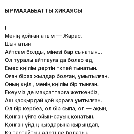
БІР МАХАББАТТЫҢ ХИКАЯСЫ
І
Менің қойған атым — Жарас.
Шын атын
Айтсам болды, мінезі бар сынатын…
Ол туралы айтпауға да болар ед,
Емес көңілім дертін төкпей тынатын.
Оған біраз жылдар болған, ұмытылған.
Оның көңілі, менің көңілім бір тынған.
Екеуміз де мақсаттарға жеткенбіз,
Аш қасқырдай қой қораға ұмтылған.
Ол бір кербез, ол бір сыпа, ол — ақын,
Қонған үйге ойын-сауық қонатын.
Қонған үйдің қыздарына қырындап,
Көз тастайтын әдеті де болатын.