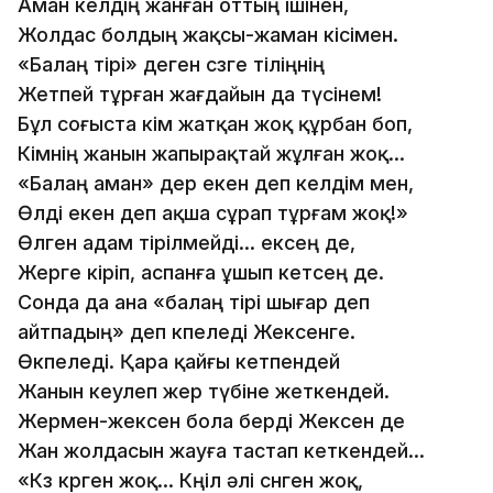
Аман келдің жанған оттың ішінен,
Жолдас болдың жақсы-жаман кісімен.
«Балаң тірі» деген сөзге тіліңнің
Жетпей тұрған жағдайын да түсінем!
Бұл соғыста кім жатқан жоқ құрбан боп,
Кімнің жанын жапырақтай жұлған жоқ…
«Балаң аман» дер екен деп келдім мен,
Өлді екен деп ақша сұрап тұрғам жоқ!»
Өлген адам тірілмейді… ексең де,
Жерге кіріп, аспанға ұшып кетсең де.
Сонда да ана «балаң тірі шығар деп
айтпадың» деп өкпеледі Жексенге.
Өкпеледі. Қара қайғы кетпендей
Жанын кеулеп жер түбіне жеткендей.
Жермен-жексен бола берді Жексен де
Жан жолдасын жауға тастап кеткендей…
«Көз көрген жоқ… Көңіл әлі сөнген жоқ,