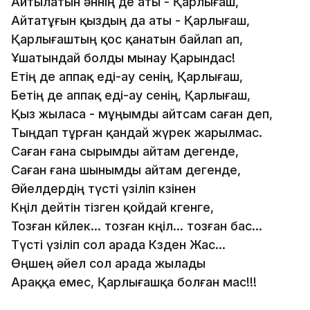
Айтылатын әннің де аты - Қарлығаш,
Айтатұғын қыздың да аты - Қарлығаш,
Қарлығаштың қос қанатын байлап ап,
Ұшатындай болды мынау Қарындас!
Етің де аппақ еді-ау сенің, Қарлығаш,
Бетің де аппақ еді-ау сенің, Қарлығаш,
Қыз жыласа - мұңымды айтсам саған деп,
Тыңдап тұрған қандай жүрек жарылмас.
Саған ғана сырымды айтам дегенде,
Саған ғана шынымды айтам дегенде,
Әйелдердің түсті үзіліп көзінен
Көңіл дейтін тізген қойдай көгенге,
Тозған көйлек... тозған көңіл... тозған бас...
Түсті үзіліп сол арада Көзден Жас...
Өңшең әйел сол арада жылады
Араққа емес, Қарлығашқа болған мас!!!