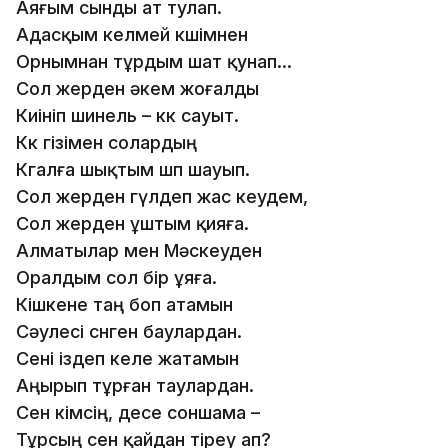
Аяғым сынды ат тулап.
Адасқым келмей көшімнен
Орнымнан тұрдым шат қунап...
Сол жерден әкем жоғалды
Киініп шинель – көк сауыт.
Көк өгізімен солардың
Көгалға шықтым шөп шауып.
Сол жерден гүлдеп жас кеудем,
Сол жерден ұштым қияға.
Алматылар мен Мәскеуден
Оралдым сол бір ұяға.
Кішкене таң боп атамын
Сәулесі сөнген баулардан.
Сені іздеп келе жатамын
Аңырып тұрған таулардан.
Сен кімсің, десе соншама –
Тұрсың сен қайдан тіреу ап?