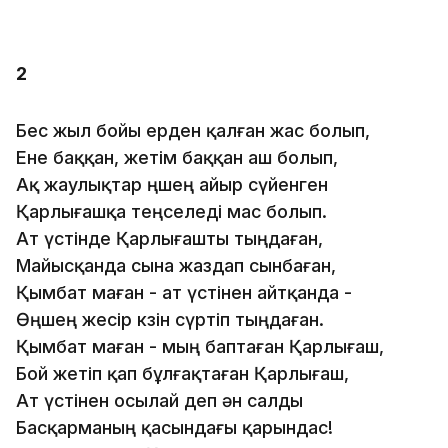
2
Бес жыл бойы ерден қалған жас болып,
Ене баққан, жетім баққан аш болып,
Ақ жаулықтар өңшең айыр сүйенген
Қарлығашқа теңселеді мас болып.
Ат үстінде Қарлығашты тыңдаған,
Майысқанда сына жаздап сынбаған,
Қымбат маған - ат үстінен айтқанда -
Өңшең жесір көзін сүртіп тыңдаған.
Қымбат маған - мың баптаған Қарлығаш,
Бой жетіп қап бұлғақтаған Қарлығаш,
Ат үстінен осылай деп ән салды
Басқарманың қасындағы қарындас!