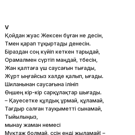
V
Қойдан жуас Жексен бұған не десін,
Төмен қарап тұқыртады денесін.
Біраздан соң күйіп кеткен тарыдай,
Орамалмен сүртіп маңдай, төбесін,
Жан қалтаға үш саусағын тығады,
Жұрт ыңғайсыз халде қалып, ығады.
Шиланынан саусағына ілініп
Өңшең кір-кір сарқұлақтар шығады.
– Қауесетке құлдық ұрмай, құламай,
Тағдыр салған тауқыметті сынамай,
Тыйылыңыз,
мынау жаман немесі
Мұқтаж болмай, өссін енді жыламай! –