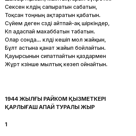
Сексен көлдің сапыратын сабатын,
Тоқсан тоңның ақтаратын қабатын.
Сүйем деген сөзді айтпай-ақ шіркіндер,
Көп адаспай махаббатын табатын.
Олар сонда... көлді кешіп мол жайқын,
Бұлт астына қанат жайып бойлайтын.
Қауырсынын сипатпайтын қаздармен
Жұрт көзінше мылтық кезеп ойнайтын.
1944 ЖЫЛҒЫ РАЙКОМ ҚЫЗМЕТКЕРІ
ҚАРЛЫҒАШ АПАЙ ТУРАЛЫ ЖЫР
1