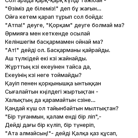
Сол арада қарқ-қарқ күлді Тәжібай -
"Өзіміз де білеміз!" деп бұ жағын...
Ойға кетем қарап тұрып сол бойда:
"Атпа!" деуге, "Қорқам" деуге болмай ма?
Әрмияға мен кеткенде осылай
Келіншегім басқармамен ойнай ма?
"Ат!" дейді ол. Басқарманы қайрайды.
Аш түлкідей екі көзі жайнайды.
Жұрттың көзі екеуінен тайса да,
Екеуінің көзі неге тоймайды?
Қауіп пенен қорқынышқа ынтыққан
Сығалайтын көңілдегі жыртықтан -
Халықтың да қарамайтын сөзіне...
Қандай күш ол тайынбайтын мылтықтан?
"Бір туғанмын, қалам енді бір өліп",-
Дейді дағы бір күліп, бір түнеріп,
"Ата алмайсың!"- дейді Қалқа қаз құсап,