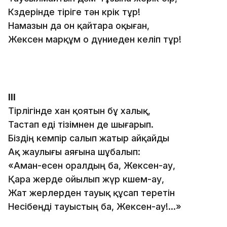
Көздерінде тіріге тән көрік тұр!
Намазын да он қайтара оқыған,
Жексен марқұм о дүниеден келіп тұр!
III
Тірлігінде хан қоятын бұ халық,
Тастап еді тізімнен де шығарып.
Біздің кемпір салып жатыр айқайды
Ақ жаулығы аяғына шұбалып:
«Аман-есен оралдың ба, Жексен-ау,
Қара жерде ойылып жүр өкшем-ау,
Жат жерлерден тауық құсап теретін
Несібеңді тауыстың ба, Жексен-ау!…»