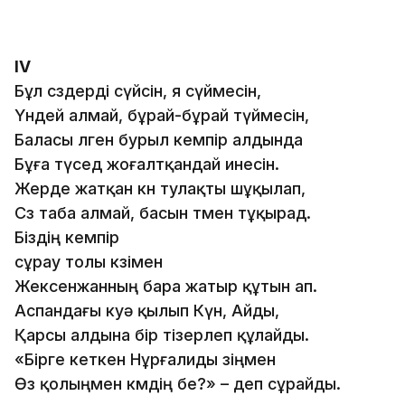
IV
Бұл сөздерді сүйсін, я сүймесін,
Үндей алмай, бұрай-бұрай түймесін,
Баласы өлген бурыл кемпір алдында
Бұға түсед жоғалтқандай инесін.
Жерде жатқан көн тулақты шұқылап,
Сөз таба алмай, басын төмен тұқырад.
Біздің кемпір
сұрау толы көзімен
Жексенжанның бара жатыр құтын ап.
Аспандағы куә қылып Күн, Айды,
Қарсы алдына бір тізерлеп құлайды.
«Бірге кеткен Нұрғалиды өзіңмен
Өз қолыңмен көмдің бе?» – деп сұрайды.