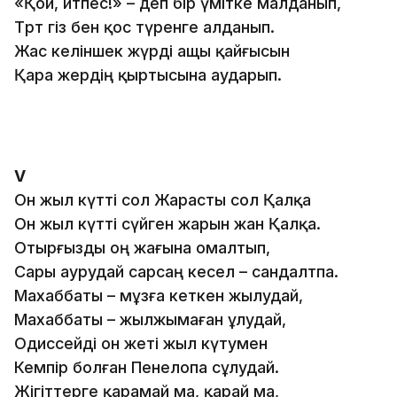
«Қой, өйтпес!» – деп бір үмітке малданып,
Төрт өгіз бен қос түренге алданып.
Жас келіншек жүрді ащы қайғысын
Қара жердің қыртысына аударып.
V
Он жыл күтті сол Жарасты сол Қалқа
Он жыл күтті сүйген жарын жан Қалқа.
Отырғызды оң жағына омалтып,
Сары аурудай сарсаң кесел – сандалтпа.
Махаббаты – мұзға кеткен жылудай,
Махаббаты – жылжымаған ұлудай,
Одиссейді он жеті жыл күтумен
Кемпір болған Пенелопа сұлудай.
Жігіттерге қарамай ма, қарай ма,