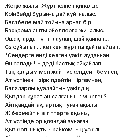
Жеңіс жылы. Жұрт көзінен қиналыс
Көрінбейді бұрынғыдай күй-налыс.
Бестөбеде май тойына арнап бір
Басқарма ашты әйелдерге жиналыс.
Ошақтарда түтін лаулап, шай қайнап...
Сөз сұйылып... кеткен жұртты қайта айдап.
"Сендерге енді келген уәкіл ауданнан
Ән салады!"- деді бастық айқайлап.
Таң қалдым мен жай түскендей төбемнен,
Ат үстінен - зіркілдейтін - іргемнен,
Балаларды қуалайтын уәкілдің
Қыздар құсап ән салғанын кім көрген?
Айтқандай-ақ, артық туған ақылы,
Жібермейтін жігіттерге ақыны,
Ат үстінде ор қояндай аунаған
Қыз боп шықты - райкомның уәкілі.