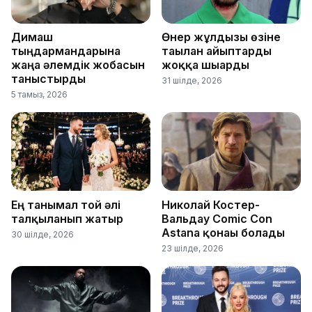
Димаш
Өнер жұлдызы өзіне
тыңдармандарына
тағылған айыптарды
жаңа әлемдік жобасын
жоққа шығарды
таныстырды
31 шілде, 2026
5 тамыз, 2026
Ең танымал той әлі
Николай Костер-
талқыланып жатыр
Вальдау Comic Con
Astana қонағы болады
30 шілде, 2026
23 шілде, 2026