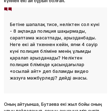
күннен екі ай бұрын болған.
Бетіне шапалақ тисе, неліктен сол күні
- 8 ақпанда полиция шақырмады,
сараптама жасатпады, арызданбады.
Неге екі ай өткеннен кейін, яғни 4 сәуір
күні полиция бөліміне менің ұлымды
қаралап арызданады? Неліктен
полиция бөлімінде қасындағылар
«осылай айт» деп баламды видео
жазуға мәжбүрледі? дейді анасы.
Оның айтуынша, Бутаева екі жыл бойы оның
ұлын пайдаланып, соның ақысына өмір сүріп