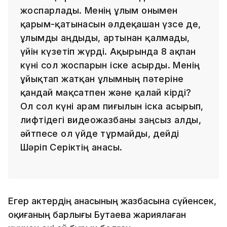
жоспарлады. Менің ұлым онымен
қарым-қатынасын әлдеқашан үзсе де,
ұлымды аңдыды, артынан қалмады,
үйін күзетіп жүрді. Ақырында 8 ақпан
күні сол жоспарын іске асырды. Менің
ұйықтап жатқан ұлымның пәтеріне
қандай мақсатпен және қалай кірді?
Ол сол күні арам пиғылын іска асырып,
лифтідегі видеожазбаны заңсыз алды,
әйтпесе ол үйде тұрмайды, дейді
Шәріп Серіктің анасы.
Егер актердің анасының жазбасына сүйенсек,
оқиғаның барлығы Бутаева жариялаған