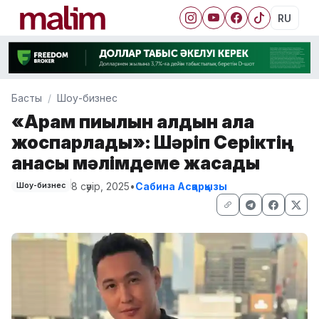
RU
Басты
Шоу-бизнес
«Арам пиғылын алдын ала
жоспарлады»: Шәріп Серіктің
анасы мәлімдеме жасады
8 сәуір, 2025
•
Сабина Асқарқызы
Шоу-бизнес