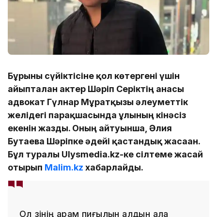
Бұрынғы сүйіктісіне қол көтергені үшін
айыпталған актер Шәріп Серіктің анасы
адвокат Гүлнар Мұратқызы әлеуметтік
желідегі парақшасында ұлының кінәсіз
екенін жазды. Оның айтуынша, Әлия
Бутаева Шәріпке әдейі қастандық жасаған.
Бұл туралы Ulysmedia.kz-ке сілтеме жасай
отырып
Malim.kz
хабарлайды.
Ол өзінің арам пиғылын алдын ала