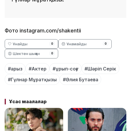
Фото instagram.com/shakentii
🤍 Ұнайды
😞 Ұнамайды
0
0
😡 Шектен шыққан
0
#арыз
#Актер
#ұрып-соғу
#Шәріп Серік
#Гүлнар Мұратқызы
#Әлия Бутаева
Ұқсас мақалалар