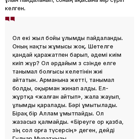
келген.
Ол екі жыл бойы ұлымды пайдаланды.
Оның нақты жұмысы жоқ. Шетелге
қандай қаражатпен барып, әдемі киім
киіп жүр? Ол әрдайым өз сөзінде елге
танымал болғысы келетінін жиі
айтатын. Арманына жетті, танымал
болды, оқырман жинап алды. Ел-
жұртқа «жалған айтып», жала жауып,
ұлымды қаралады. Бәрі ұмытылады.
Бірақ бір Аллам ұмытпайды. Ол
жазасыз қалмайды. «Біреуге ор қазба,
өзің сол орға түсерсің» деген, дейді
Гүлнар Мұратқызы.