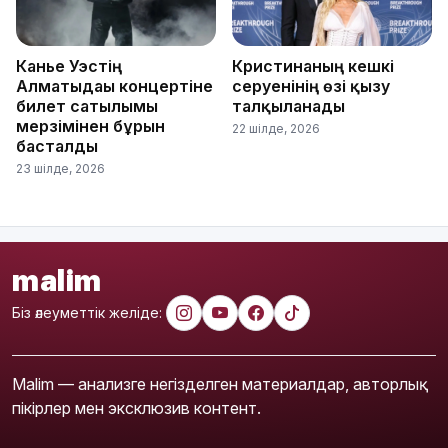
Канье Уэстің
Кристинаның кешкі
Алматыдағы концертіне
серуенінің өзі қызу
билет сатылымы
талқыланады
мерзімінен бұрын
22 шілде, 2026
басталды
23 шілде, 2026
malim
Біз әлеуметтік желіде:
Malim — анализге негізделген материалдар, авторлық
пікірлер мен эксклюзив контент.