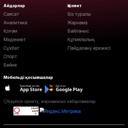
Айдарлар
Қызмет
Саясат
Біз туралы
Аналитика
Жарнама
Қоғам
Байланыс
Мәдениет
Құпиялылық
Сұхбат
Пайдалану ережесі
Спорт
Бейне
Мобильді қосымшалар
Download on the
Get it on
App Store
Google Play
Қауіпсіз орнату, жарнамасыз хабарламалар.