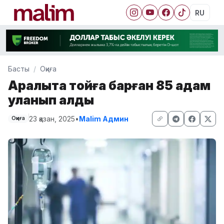
RU
Басты
Оқиға
Арқалықта тойға барған 85 адам
уланып қалды
23 қазан, 2025
•
Malim Админ
Оқиға