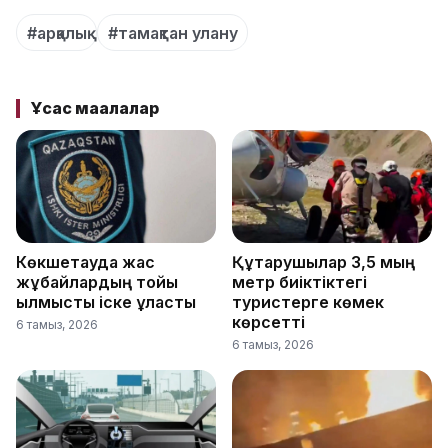
#арқалық
#тамақтан улану
Ұқсас мақалалар
Көкшетауда жас
Құтқарушылар 3,5 мың
жұбайлардың тойы
метр биіктіктегі
қылмыстық іске ұласты
туристерге көмек
көрсетті
6 тамыз, 2026
6 тамыз, 2026