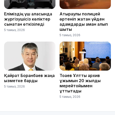
Еліміздің үш қаласында
Атыраулық полицей
жүргізушісіз көліктер
өртеніп жатқан үйден
сынақтан өткізіледі
адамдарды аман алып
шықты
5 тамыз, 2026
5 тамыз, 2026
Қайрат Боранбаев жаңа
Тоқаев Ұлттық архив
қызметке барды
ұжымын 20 жылдық
мерейтойымен
5 тамыз, 2026
құттықтады
5 тамыз, 2026