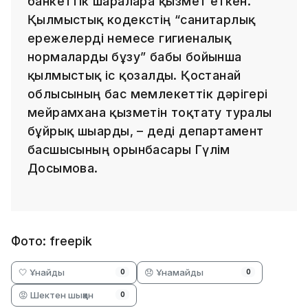
банкеттік шараларға қызмет еткен.
Қылмыстық кодекстің “санитарлық
ережелерді немесе гигиеналық
нормаларды бұзу” бабы бойынша
қылмыстық іс қозғалды. Қостанай
облысының бас мемлекеттік дәрігері
мейрамхана қызметін тоқтату туралы
бұйрық шығарды, – деді департамент
басшысының орынбасары Гүлім
Досымова.
Фото: freepik
🤍 Ұнайды
😞 Ұнамайды
0
0
😡 Шектен шыққан
0