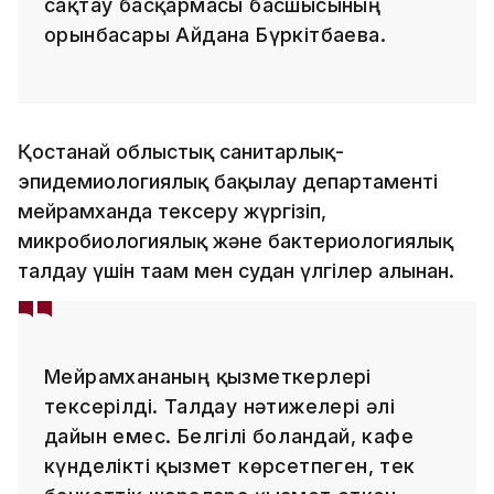
сақтау басқармасы басшысының
орынбасары Айдана Бүркітбаева.
Қостанай облыстық санитарлық-
эпидемиологиялық бақылау департаменті
мейрамханда тексеру жүргізіп,
микробиологиялық және бактериологиялық
талдау үшін тағам мен судан үлгілер алынған.
Мейрамхананың қызметкерлері
тексерілді. Талдау нәтижелері әлі
дайын емес. Белгілі болғандай, кафе
күнделікті қызмет көрсетпеген, тек