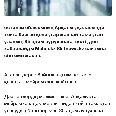
Қостанай облысының Арқалық қаласында
тойға барған қонақтар жаппай тамақтан
уланып, 85 адам ауруханаға түсті, деп
хабарлайды Malim.kz Skifnews.kz cайтына
сілтеме жасап.
Аталған дерек бойынша қылмыстық іс
қозғалып, мейрамхана жабылған.
Дәрігерлердің мәліметінше, Арқалықта
мейрамханадағы мерейтойдан кейін тамақтан
уланудың белгілерімен 85 адам ауруханаға