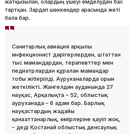
жатқызылған, олардың үшеуі емделуден бас
тартқан. Зардап шеккендер арасында жеті
бала бар.
Санитарлық авиация арқылы
инфекционист дәрігерлерден, штаттан
тыс мамандардан, терапевттер мен
педиатрлардан құралған мамандар
тобы жіберілді. Ауруханаларда орын
жеткілікті. Жангелдин ауданында 27
науқас, Арқалықта – 52, облыстық
ауруханада – 6 адам бар. Барлық
науқастардың жағдайы
қанағаттанарлық, өмірлеріне қауіп жоқ,
– деді Қостанай облыстық денсаулық