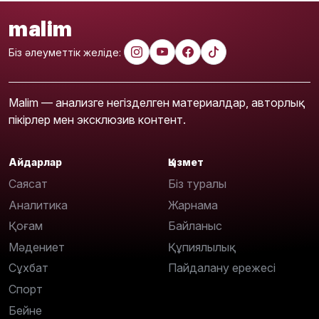
malim
Біз әлеуметтік желіде:
Malim — анализге негізделген материалдар, авторлық
пікірлер мен эксклюзив контент.
Айдарлар
Қызмет
Саясат
Біз туралы
Аналитика
Жарнама
Қоғам
Байланыс
Мәдениет
Құпиялылық
Сұхбат
Пайдалану ережесі
Спорт
Бейне