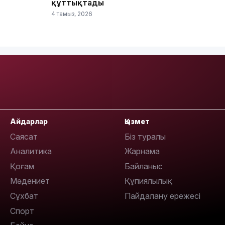
құттықтады
4 тамыз, 2026
12:17
Айдарлар
Қызмет
Саясат
Біз туралы
Аналитика
Жарнама
11:23
Қоғам
Байланыс
Мәдениет
Құпиялылық
Сұхбат
Пайдалану ережесі
Спорт