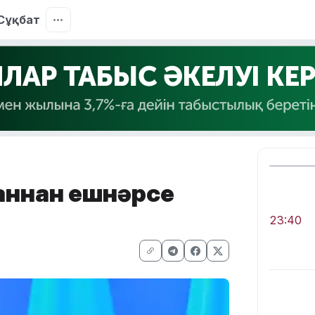
Сұқбат
ғаннан ешнәрсе
23:40