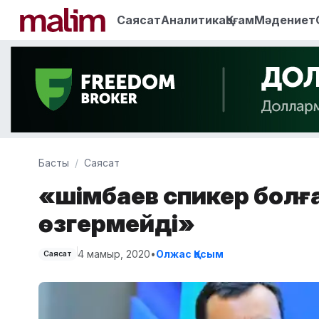
Саясат
Аналитика
Қоғам
Мәдениет
Басты
Саясат
«Әшімбаев спикер бол
өзгермейді»
4 мамыр, 2020
•
Олжас Қасым
Саясат