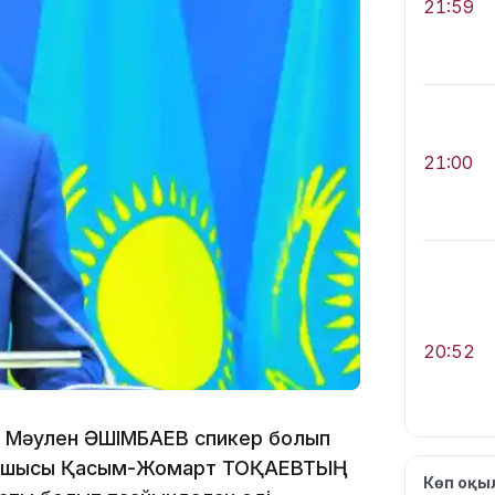
21:59
21:00
20:52
а Мәулен ӘШІМБАЕВ спикер болып
т басшысы Қасым-Жомарт ТОҚАЕВТЫҢ
Көп оқ