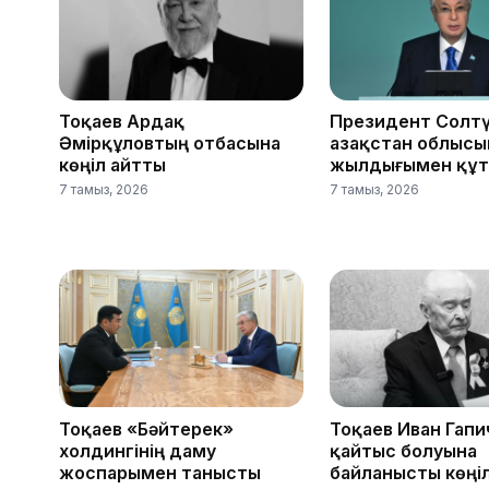
Тоқаев Ардақ
Президент Солтү
Әмірқұловтың отбасына
Қазақстан облыс
көңіл айтты
жылдығымен құ
7 тамыз, 2026
7 тамыз, 2026
Тоқаев «Бәйтерек»
Тоқаев Иван Гапи
холдингінің даму
қайтыс болуына
жоспарымен танысты
байланысты көңі