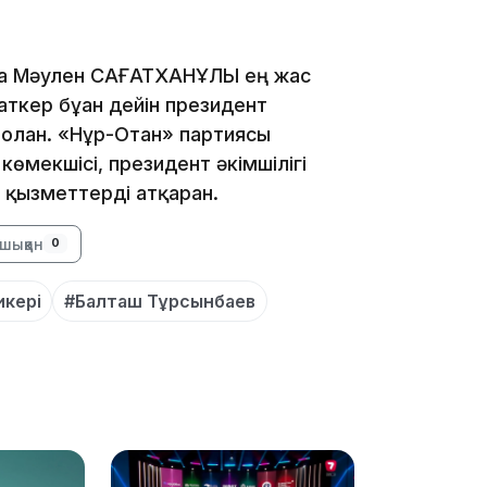
15:33
да Мәулен САҒАТХАНҰЛЫ ең жас
аткер бұған дейін президент
 болған. «Нұр-Отан» партиясы
көмекшісі, президент әкімшілігі
15:04
қызметтерді атқарған.
шыққан
0
икері
#Балташ Тұрсынбаев
14:10