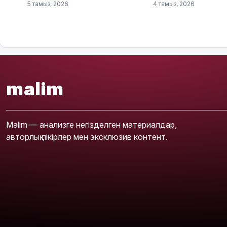
5 тамыз, 2026
4 тамыз, 2026
malim
Malim — анализге негізделген материалдар,
авторлық пікірлер мен эксклюзив контент.