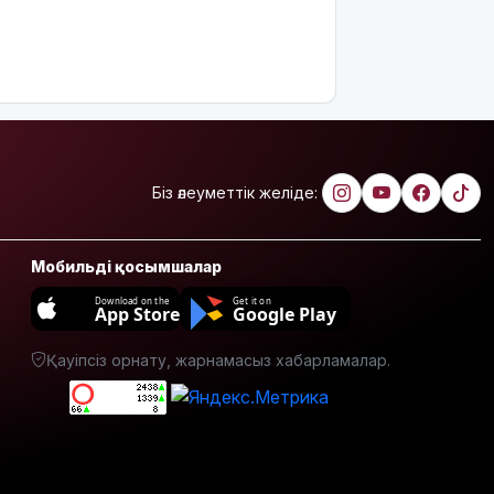
бағасы
арзандады
Ерекше
тренд:
жастар
алкоголь
сатып
алып,
Біз әлеуметтік желіде:
көшеде
төгіп
жатыр
Мобильді қосымшалар
Қытай
Download on the
Get it on
App Store
Google Play
экспорты
болжамдағыдай
Қауіпсіз орнату, жарнамасыз хабарламалар.
болмады
Атырауда
балабақша
тәрбиешісінің
бүлдіршінге