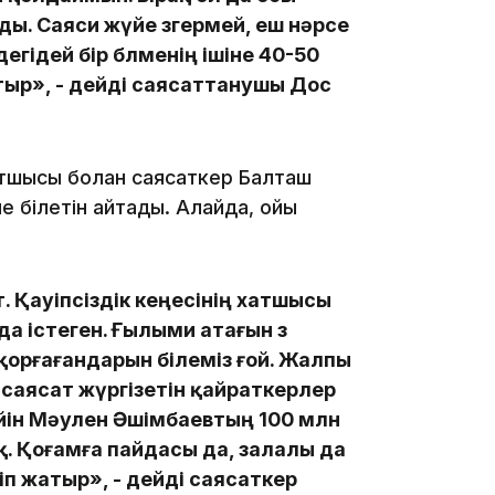
ды. Саяси жүйе өзгермей, еш нәрсе
дегідей бір бөлменің ішіне 40-50
отыр», - дейді саясаттанушы Дос
16:34
атшысы болған саясаткер Балташ
 білетін айтады. Алайда, ойы
16:33
. Қауіпсіздік кеңесінің хатшысы
 істеген. Ғылыми атағын өз
 қорғағандарын білеміз ғой. Жалпы
16:01
саясат жүргізетін қайраткерлер
ейін Мәулен Әшімбаевтың 100 млн
. Қоғамға пайдасы да, залалы да
іп жатыр», - дейді саясаткер