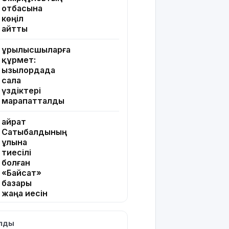
отбасына
көңіл
айтты
Құрылысшыларға
құрмет:
Қызылордада
сала
үздіктері
марапатталды
Қайрат
Сатыбалдының
ұлына
тиесілі
болған
«Байсат»
базары
жаңа иесін
тапты
ылды
Қарағандада