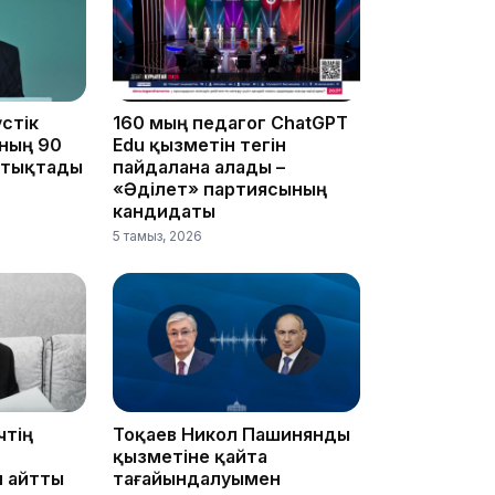
13:14
стік
160 мың педагог ChatGPT
ының 90
Edu қызметін тегін
ттықтады
пайдалана алады –
«Әділет» партиясының
кандидаты
5 тамыз, 2026
13:08
чтің
Тоқаев Никол Пашинянды
қызметіне қайта
12:35
л айтты
тағайындалуымен