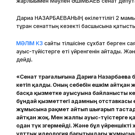
жарлығымен Мәулен ӘШІМБАЕВ сенат депутат
Дариға НАЗАРБАЕВАНЫҢ өкілеттілігі 2 мамыр 
тұрған сенаттың кезекті басшысына қатыст
МӘЛІМ КЗ
сайты тілшісіне сұхбат берген с
ауыс-түйістерге еті үйренгенін айтады. Ж
дейді.
«Сенат төрағалығына Дариға Назарбаева б
кетіп қалды. Оның себебін ешкім айтқан жо
басқа қызметке ауысуына байланысты кет
бұндай қызметтегі адамның отставкасы ел
жұмысына рақмет айтып шығарып тастады
айтқан жоқ. Мен жалпы ауыс-түістерге қа
одан түк өзгермейді. Және бұл үйреншікт
ұлттық идеология бағытындағы жұмысын 