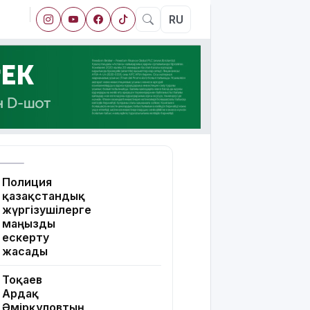
RU
Полиция
қазақстандық
жүргізушілерге
маңызды
ескерту
жасады
Тоқаев
Ардақ
Әмірқұловтың