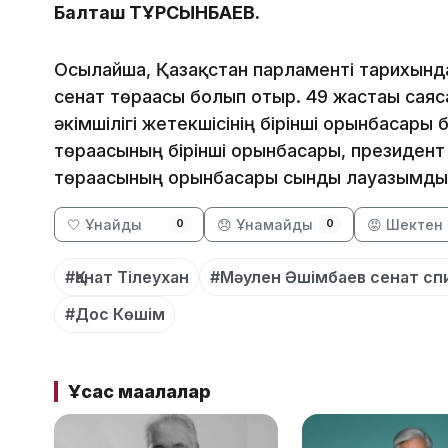
Балташ ТҰРСЫНБАЕВ.
Осылайша, Қазақстан парламенті тарихын
сенат төрағасы болып отыр. 49 жастағы саяс
әкімшілігі жетекшісінің бірінші орынбасары
төрағасының бірінші орынбасары, президент 
төрағасының орынбасары сынды лауазымды 
🤍 Ұнайды
😞 Ұнамайды
😡 Шектен 
0
0
#Қанат Тілеухан
#Мәулен Әшімбаев сенат сп
#Дос Көшім
Ұқсас мақалалар