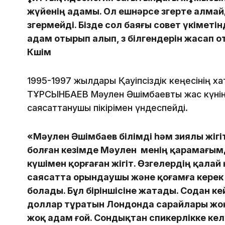
жүйенің адамы. Ол ешнәрсе өзгерте алмай
өзгермейді. Бізде сол баяғы совет үкіметін
адам отырып алып, өз білгендерін жасап 
Көшім
1995-1997 жылдары Қауіпсіздік кеңесінің х
ТҰРСЫНБАЕВ Мәулен Әшімбаевты жас күніне
саясаттанушы пікірімен үндеспейді.
«Мәулен Әшімбаев білімді һәм зиялы жігіт
болған кезімде Мәулен менің қарамағымда
күшімен қорғаған жігіт. Өзгелердің қалай
саясатта орындаушы және қоғамға керек 
болады. Бұл біріншісіне жатады. Содан к
доллар тұратын Лондонда сарайлары жоқ
жоқ адам ғой. Сондықтан спикерлікке кел