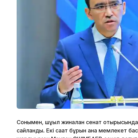
Сонымен, шұғыл жиналған сенат отырысынд
сайланды. Екі сағат бұрын ғана мемлеке