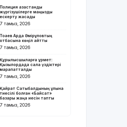
Z белгісі
Полиция қазақстандық
бар жейде
жүргізушілерге маңызды
киген
ескерту жасады
жолаушы
7 тамыз, 2026
қызу
талқыға
Тоқаев Ардақ Әмірқұловтың
түсті
отбасына көңіл айтты
7 тамыз, 2026
Президент
Солтүстік
Құрылысшыларға құрмет:
Қазақстан
Қызылордада сала үздіктері
облысының
марапатталды
90
7 тамыз, 2026
жылдығымен
құттықтады
Қайрат Сатыбалдының ұлына
тиесілі болған «Байсат»
Телефон
базары жаңа иесін тапты
алаяқтығының
7 тамыз, 2026
жаңа түрі
туралы
ескерту
жасалды