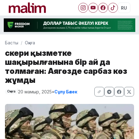
RU
Басты
Оқиға
Әскери қызметке
шақырылғанына бір ай да
толмаған: Аягөзде сарбаз көз
жұмды
20 мамыр, 2025
•
Сұлу Бөлек
Оқиға