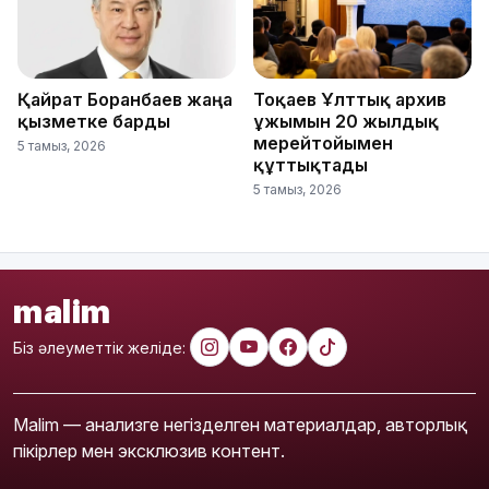
Қайрат Боранбаев жаңа
Тоқаев Ұлттық архив
қызметке барды
ұжымын 20 жылдық
мерейтойымен
5 тамыз, 2026
құттықтады
5 тамыз, 2026
malim
Біз әлеуметтік желіде:
Malim — анализге негізделген материалдар, авторлық
пікірлер мен эксклюзив контент.