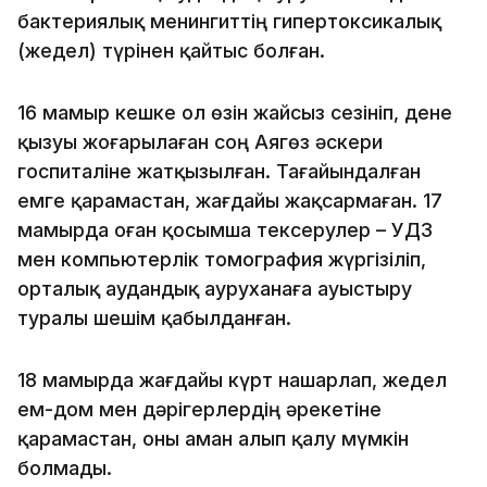
бактериялық менингиттің гипертоксикалық
(жедел) түрінен қайтыс болған.
16 мамыр кешке ол өзін жайсыз сезініп, дене
қызуы жоғарылаған соң Аягөз әскери
госпиталіне жатқызылған. Тағайындалған
емге қарамастан, жағдайы жақсармаған. 17
мамырда оған қосымша тексерулер – УДЗ
мен компьютерлік томография жүргізіліп,
орталық аудандық ауруханаға ауыстыру
туралы шешім қабылданған.
18 мамырда жағдайы күрт нашарлап, жедел
ем-дом мен дәрігерлердің әрекетіне
қарамастан, оны аман алып қалу мүмкін
болмады.