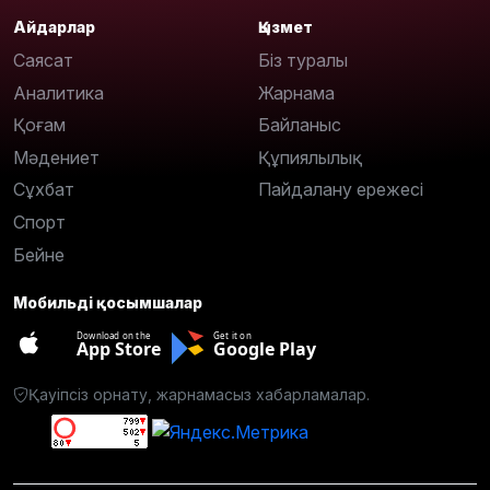
Айдарлар
Қызмет
Саясат
Біз туралы
Аналитика
Жарнама
Қоғам
Байланыс
Мәдениет
Құпиялылық
Сұхбат
Пайдалану ережесі
Спорт
Бейне
Мобильді қосымшалар
Download on the
Get it on
App Store
Google Play
Қауіпсіз орнату, жарнамасыз хабарламалар.