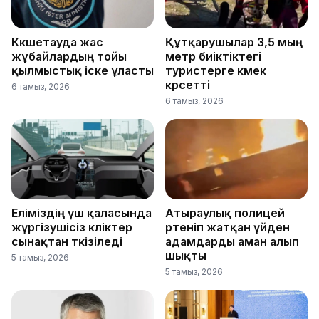
Көкшетауда жас
Құтқарушылар 3,5 мың
жұбайлардың тойы
метр биіктіктегі
қылмыстық іске ұласты
туристерге көмек
көрсетті
6 тамыз, 2026
6 тамыз, 2026
Еліміздің үш қаласында
Атыраулық полицей
жүргізушісіз көліктер
өртеніп жатқан үйден
сынақтан өткізіледі
адамдарды аман алып
шықты
5 тамыз, 2026
5 тамыз, 2026