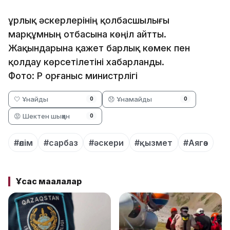
Құрлық әскерлерінің қолбасшылығы
марқұмның отбасына көңіл айтты.
Жақындарына қажет барлық көмек пен
қолдау көрсетілетіні хабарланды.
Фото: ҚР Қорғаныс министрлігі
🤍 Ұнайды
😞 Ұнамайды
0
0
😡 Шектен шыққан
0
#өлім
#сарбаз
#әскери
#қызмет
#Аягөз
Ұқсас мақалалар