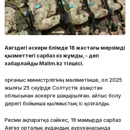
Аягөздегі әскери бөлімде 18 жастағы мерзімді
қызметтегі сарбаз көз жұмды, - деп
хабарлайды Malim.kz тілшісі.
Қорғаныс министрлігінің мәліметінше, ол 2025
жылғы 25 сәуірде Солтүстік Қазақстан
облысынан әскерге шақырылған. Қайтыс болу
дерегі бойынша қылмыстық іс қозғалды.
Ресми ақпаратқа сәйкес, 19 мамырда сарбаз
Аягөз орталық аудандық ауруханасында