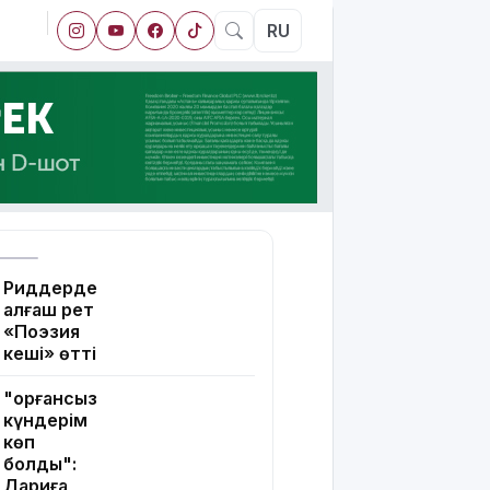
RU
Риддерде
алғаш рет
«Поэзия
кеші» өтті
"Қорғансыз
күндерім
көп
болды":
Дариға