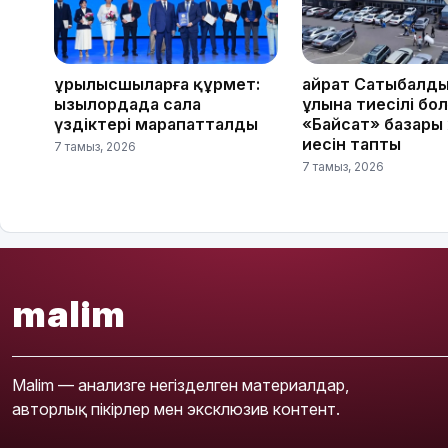
Құрылысшыларға құрмет:
Қайрат Сатыбалд
Қызылордада сала
ұлына тиесілі бо
үздіктері марапатталды
«Байсат» базары
иесін тапты
7 тамыз, 2026
7 тамыз, 2026
malim
Malim — анализге негізделген материалдар,
авторлық пікірлер мен эксклюзив контент.