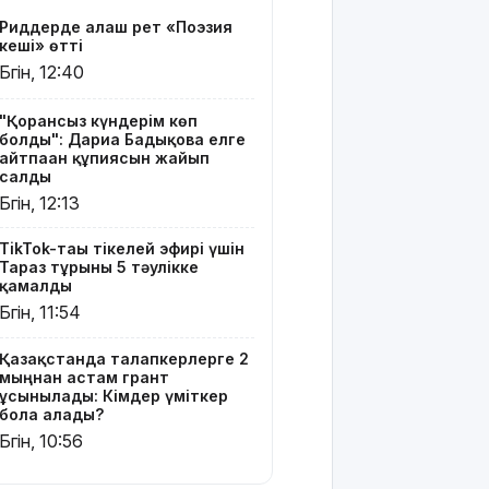
үміткер
Риддерде алғаш рет «Поэзия
бола
кеші» өтті
алады?
Бүгін, 12:40
ЕО мен
Украина
"Қорғансыз күндерім көп
болды": Дариға Бадықова елге
АҚШ-тың
айтпаған құпиясын жайып
Ресейге
салды
қарсы
Бүгін, 12:13
жаңа
санкцияларын
TikTok-тағы тікелей эфирі үшін
қолдады
Тараз тұрғыны 5 тәулікке
қамалды
8 тамызға
Бүгін, 11:54
арналған
ауа райы
Қазақстанда талапкерлерге 2
болжамы
мыңнан астам грант
ұсынылады: Кімдер үміткер
Полиция
бола алады?
қазақстандық
Бүгін, 10:56
жүргізушілерге
маңызды