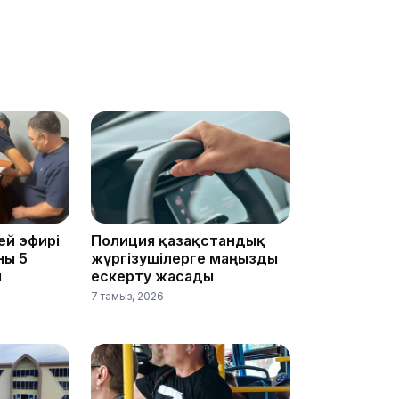
21:59
21:00
ей эфирі
Полиция қазақстандық
ны 5
жүргізушілерге маңызды
ы
ескерту жасады
7 тамыз, 2026
20:52