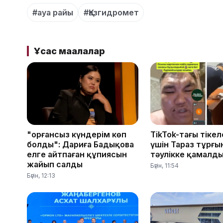
#ауа райы
#Қазгидромет
Ұқсас мақалалар
"Қорғансыз күндерім көп
TikTok-тағы тікел
болды": Дариға Бадықова
үшін Тараз тұрғы
елге айтпаған құпиясын
тәулікке қамалд
жайып салды
Бүгін, 11:54
Бүгін, 12:13