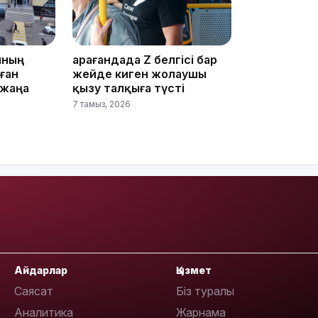
ының
Қарағандада Z белгісі бар
лған
жейде киген жолаушы
 жаңа
қызу талқыға түсті
7 тамыз, 2026
19:39
18:45
Айдарлар
Қызмет
Саясат
Біз туралы
Аналитика
Жарнама