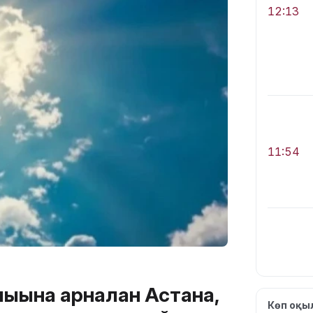
12:13
11:54
10:56
ығына арналған Астана,
Көп оқ