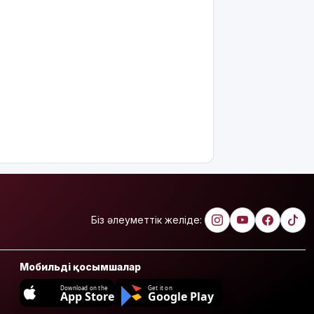
«Байсат»
базары
жаңа иесін
тапты
Қарағандада
Z белгісі
бар жейде
киген
жолаушы
қызу
талқыға
түсті
Президент
Солтүстік
Біз әлеуметтік желіде:
Қазақстан
облысының
90
Мобильді қосымшалар
жылдығымен
құттықтады
Download on the
Get it on
App Store
Google Play
Телефон