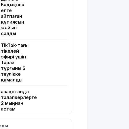
Бадықова
елге
айтпаған
құпиясын
жайып
салды
TikTok-тағы
тікелей
эфирі үшін
Тараз
тұрғыны 5
тәулікке
қамалды
Қазақстанда
талапкерлерге
2 мыңнан
астам
грант
ұсынылады:
ылды
Кімдер