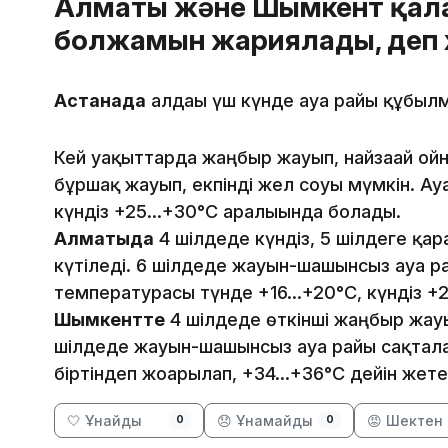
Алматы және Шымкент қал
болжамын жариялады, деп
Астанада
алдағы үш күнде ауа райы құбыл
Кей уақыттарда жаңбыр жауып, найзағай ойн
бұршақ жауып, екпінді жел соғуы мүмкін. А
күндіз +25…+30°C аралығында болады.
Алматыда
4 шілдеде күндіз, 5 шілдеге қара
күтіледі. 6 шілдеде жауын-шашынсыз ауа р
температурасы түнде +16…+20°C, күндіз +2
Шымкентте
4 шілдеде өткінші жаңбыр жауы
шілдеде жауын-шашынсыз ауа райы сақтала
біртіндеп жоғарылап, +34…+36°C дейін жете
🤍 Ұнайды
😞 Ұнамайды
😡 Шектен 
0
0