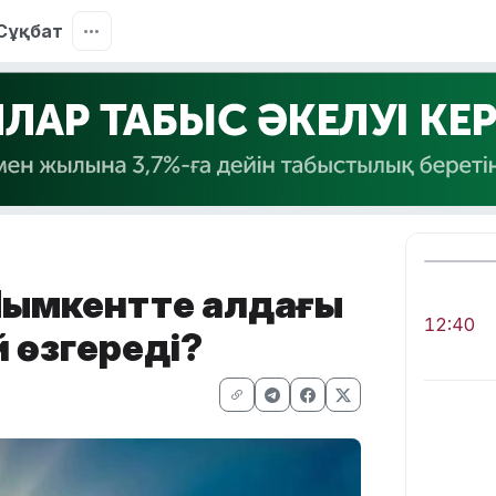
Сұқбат
Шымкентте алдағы
12:40
й өзгереді?