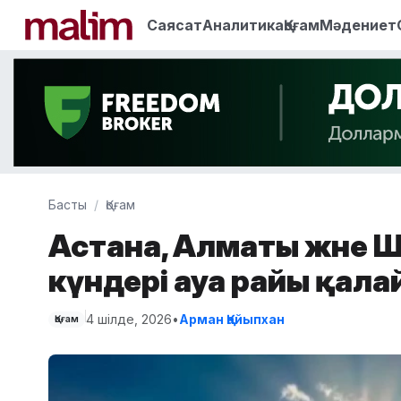
Саясат
Аналитика
Қоғам
Мәдениет
Басты
Қоғам
Астана, Алматы және 
күндері ауа райы қала
4 шілде, 2026
•
Арман Қайыпхан
Қоғам