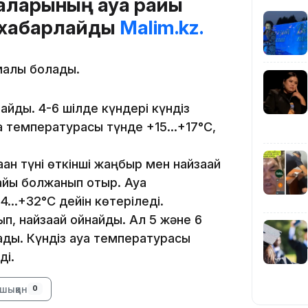
аларының ауа райы
 хабарлайды
Malim.kz.
малы болады.
айды. 4-6 шілде күндері күндіз
09:36
уа температурасы түнде +15…+17°C,
ған түні өткінші жаңбыр мен найзағай
айы болжанып отыр. Ауа
4…+32°C дейін көтеріледі.
08:36
п, найзағай ойнайды. Ал 5 және 6
ды. Күндіз ауа температурасы
ді.
шыққан
0
23:40