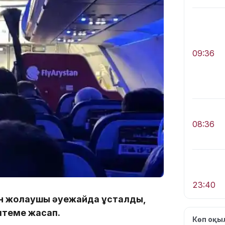
09:36
08:36
23:40
ған жолаушы әуежайда ұсталды,
лтеме жасап.
Көп оқ