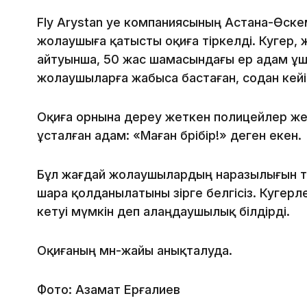
Fly Arystan әуе компаниясының Астана-Өскем
жолаушыға қатысты оқиға тіркелді. Куәгер,
айтуынша, 50 жас шамасындағы ер адам ұша
жолаушыларға жабыса бастаған, содан кейін
Оқиға орнына дереу жеткен полицейлер жетк
ұсталған адам: «Маған бәрібір!» деген екен.
Бұл жағдай жолаушылардың наразылығын т
шара қолданылатыны әзірге белгісіз. Куәгер
кетуі мүмкін деп алаңдаушылық білдірді.
Оқиғаның мән-жайы анықталуда.
Фото: Азамат Ерғалиев