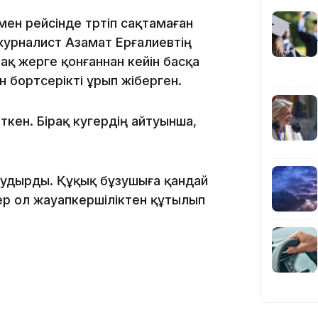
ен рейсінде тәртіп сақтамаған
21:59
 журналист Азамат Ерғалиевтің
қ жерге қонғаннан кейін басқа
 бортсерікті ұрып жіберген.
ен. Бірақ куәгердің айтуынша,
21:00
удырды. Құқық бұзушыға қандай
лер ол жауапкершіліктен құтылып
20:52