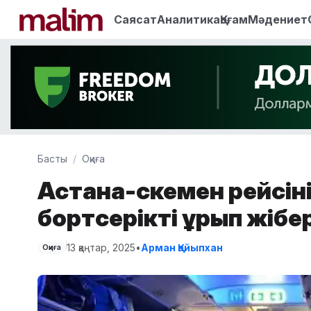
Саясат
Аналитика
Қоғам
Мәдениет
Басты
Оқиға
Астана-Өскемен рейсі
бортсерікті ұрып жібе
13 қаңтар, 2025
•
Арман Қайыпхан
Оқиға