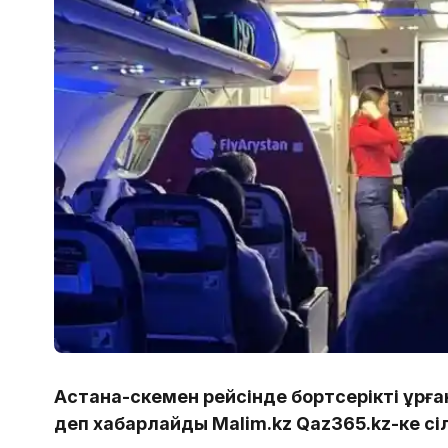
Астана-Өскемен рейсінде бортсерікті ұр
деп хабарлайды Malim.kz Qaz365.kz-ке сі