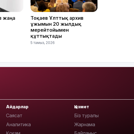
в жаңа
Тоқаев Ұлттық архив
ұжымын 20 жылдық
мерейтойымен
16:34
құттықтады
5 тамыз, 2026
16:33
Айдарлар
Қызмет
16:01
Саясат
Біз туралы
Аналитика
Жарнама
Қоғам
Байланыс