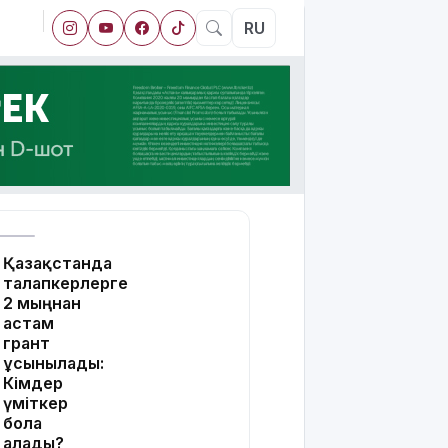
RU
Қазақстанда
талапкерлерге
2 мыңнан
астам
грант
ұсынылады:
Кімдер
үміткер
бола
алады?