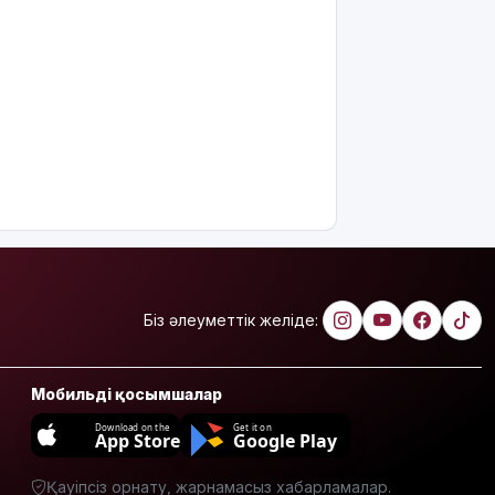
ескерту
жасалды
Қазақстандағы
ең қымбат
мамандықтар
– 2026: оқу
ақысы
қанша?
Ұлдана
Мырзуанға
қатысты іс
сотқа
жолданды
Біз әлеуметтік желіде:
Аптаптан
қашқандар:
Мобильді қосымшалар
«Жел
үңгірі»
Download on the
Get it on
App Store
Google Play
хитке
айналды
Қауіпсіз орнату, жарнамасыз хабарламалар.