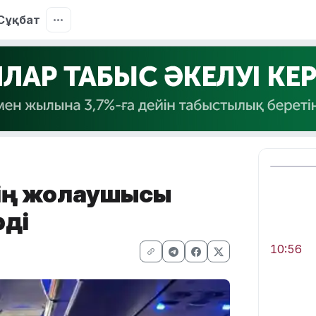
Сұқбат
нің жолаушысы
рді
10:56