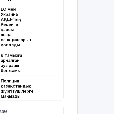
ЕО мен
Украина
АҚШ-тың
Ресейге
қарсы
жаңа
санкцияларын
қолдады
8 тамызға
арналған
ауа райы
болжамы
Полиция
қазақстандық
жүргізушілерге
маңызды
ескерту
жасады
ылды