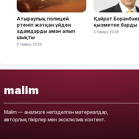
Атыраулық полицей
Қайрат Боранбае
өртеніп жатқан үйден
қызметке барды
адамдарды аман алып
5 тамыз, 2026
шықты
5 тамыз, 2026
malim
Malim — анализге негізделген материалдар,
авторлық пікірлер мен эксклюзив контент.