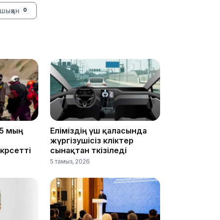
шыққан
0
19:39
5 мың
Еліміздің үш қаласында
18:45
жүргізушісіз көліктер
көрсетті
сынақтан өткізіледі
5 тамыз, 2026
17:34