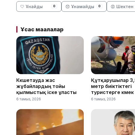
🤍 Ұнайды
😞 Ұнамайды
😡 Шектен 
0
0
Ұқсас мақалалар
Көкшетауда жас
Құтқарушылар 3,
жұбайлардың тойы
метр биіктіктегі
қылмыстық іске ұласты
туристерге көмек 
6 тамыз, 2026
6 тамыз, 2026