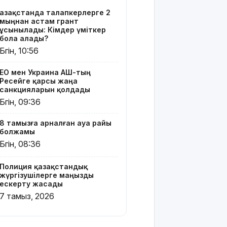
Тоқаев
Қазақстанда талапкерлерге 2
Ардақ
мыңнан астам грант
Әмірқұловтың
ұсынылады: Кімдер үміткер
отбасына
бола алады?
көңіл айтты
Бүгін, 10:56
Құрылысшыларға
ЕО мен Украина АҚШ-тың
құрмет:
Ресейге қарсы жаңа
Қызылордада
санкцияларын қолдады
сала
Бүгін, 09:36
үздіктері
марапатталды
8 тамызға арналған ауа райы
болжамы
Қайрат
Бүгін, 08:36
Сатыбалдының
ұлына
Полиция қазақстандық
тиесілі
жүргізушілерге маңызды
болған
ескерту жасады
«Байсат»
7 тамыз, 2026
базары
жаңа иесін
тапты