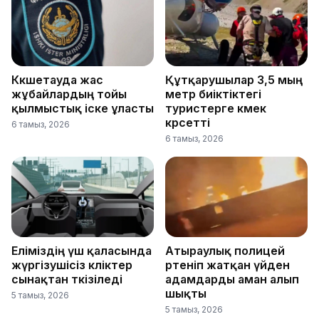
Көкшетауда жас
Құтқарушылар 3,5 мың
жұбайлардың тойы
метр биіктіктегі
қылмыстық іске ұласты
туристерге көмек
көрсетті
6 тамыз, 2026
6 тамыз, 2026
Еліміздің үш қаласында
Атыраулық полицей
жүргізушісіз көліктер
өртеніп жатқан үйден
сынақтан өткізіледі
адамдарды аман алып
шықты
5 тамыз, 2026
5 тамыз, 2026