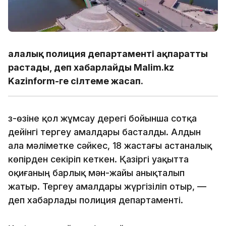
Қалалық полиция департаменті ақпаратты
растады, деп хабарлайды Malim.kz
Kazinform-ге сілтеме жасап.
Өз-өзіне қол жұмсау дерегі бойынша сотқа
дейінгі тергеу амалдары басталды. Алдын
ала мәліметке сәйкес, 18 жастағы астаналық
көпірден секіріп кеткен. Қазіргі уақытта
оқиғаның барлық мән-жайы анықталып
жатыр. Тергеу амалдары жүргізіліп отыр, —
деп хабарлады полиция департаменті.