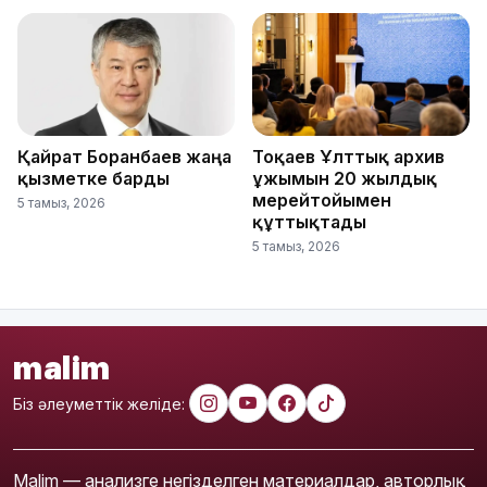
Қайрат Боранбаев жаңа
Тоқаев Ұлттық архив
қызметке барды
ұжымын 20 жылдық
мерейтойымен
5 тамыз, 2026
құттықтады
5 тамыз, 2026
malim
Біз әлеуметтік желіде:
Malim — анализге негізделген материалдар, авторлық