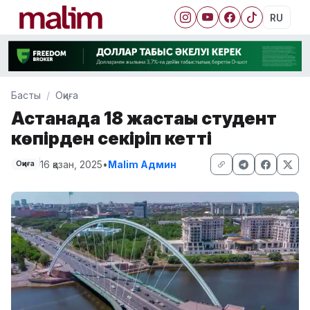
RU
Басты
Оқиға
Астанада 18 жастағы студент
көпірден секіріп кетті
16 қазан, 2025
•
Malim Админ
Оқиға