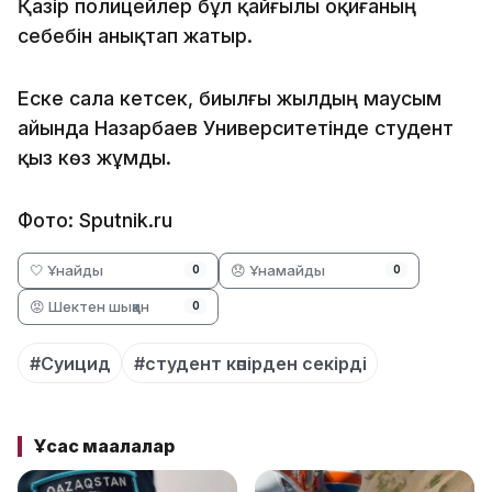
Қазір полицейлер бұл қайғылы оқиғаның
себебін анықтап жатыр.
Еске сала кетсек, биылғы жылдың маусым
айында Назарбаев Университетінде студент
қыз көз жұмды.
Фото: Sputnik.ru
🤍 Ұнайды
😞 Ұнамайды
0
0
😡 Шектен шыққан
0
#Суицид
#студент көпірден секірді
Ұқсас мақалалар