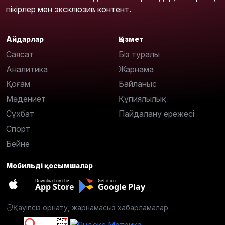
пікірлер мен эксклюзив контент.
Айдарлар
Қызмет
Саясат
Біз туралы
Аналитика
Жарнама
Қоғам
Байланыс
Мәдениет
Құпиялылық
Сұхбат
Пайдалану ережесі
Спорт
Бейне
Мобильді қосымшалар
Download on the
Get it on
App Store
Google Play
Қауіпсіз орнату, жарнамасыз хабарламалар.