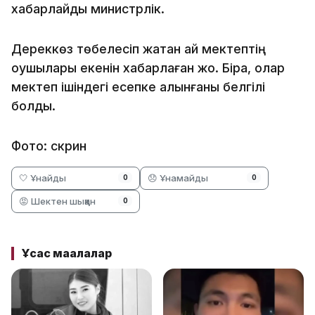
хабарлайды министрлік.
Дереккөз төбелесіп жатқан қай мектептің
оқушылары екенін хабарлаған жоқ. Бірақ, олар
мектеп ішіндегі есепке алынғаны белгілі
болды.
Фото: скрин
🤍 Ұнайды
😞 Ұнамайды
0
0
😡 Шектен шыққан
0
Ұқсас мақалалар