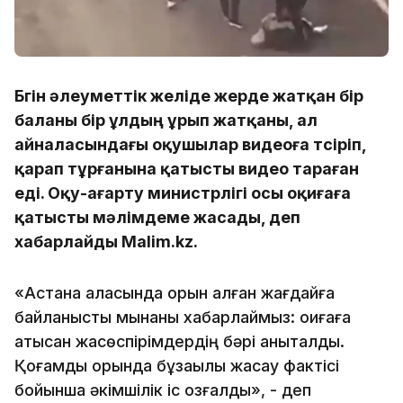
Бүгін әлеуметтік желіде жерде жатқан бір
баланы бір ұлдың ұрып жатқаны, ал
айналасындағы оқушылар видеоға түсіріп,
қарап тұрғанына қатысты видео тараған
еді. Оқу-ағарту министрлігі осы оқиғаға
қатысты мәлімдеме жасады, деп
хабарлайды Malim.kz.
«Астана қаласында орын алған жағдайға
байланысты мынаны хабарлаймыз: оқиғаға
қатысқан жасөспірімдердің бәрі анықталды.
Қоғамдық орында бұзақылық жасау фактісі
бойынша әкімшілік іс қозғалды», - деп