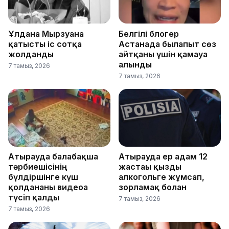
Ұлдана Мырзуанға
Белгілі блогер
қатысты іс сотқа
Астанада былапыт сөз
жолданды
айтқаны үшін қамауға
алынды
7 тамыз, 2026
7 тамыз, 2026
Атырауда балабақша
Атырауда ер адам 12
тәрбиешісінің
жастағы қызды
бүлдіршінге күш
алкогольге жұмсап,
қолданғаны видеоға
зорламақ болған
түсіп қалды
7 тамыз, 2026
7 тамыз, 2026