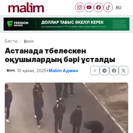
RU
Басты
Құқық
Астанада төбелескен
оқушылардың бәрі ұсталды
10 қазан, 2025
•
Malim Админ
Құқық