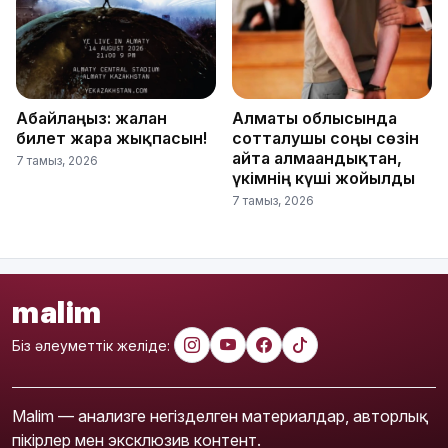
Абайлаңыз: жалған
Алматы облысында
билет жарға жықпасын!
сотталушы соңғы сөзін
айта алмағандықтан,
7 тамыз, 2026
үкімнің күші жойылды
7 тамыз, 2026
malim
Біз әлеуметтік желіде:
Malim — анализге негізделген материалдар, авторлық
пікірлер мен эксклюзив контент.