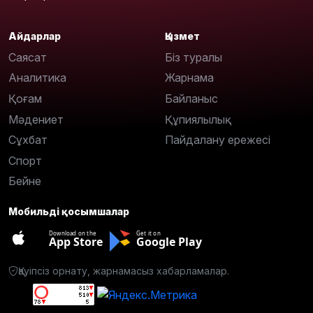
Айдарлар
Қызмет
Саясат
Біз туралы
Аналитика
Жарнама
Қоғам
Байланыс
Мәдениет
Құпиялылық
Сұхбат
Пайдалану ережесі
Спорт
Бейне
Мобильді қосымшалар
Download on the
Get it on
App Store
Google Play
Қауіпсіз орнату, жарнамасыз хабарламалар.