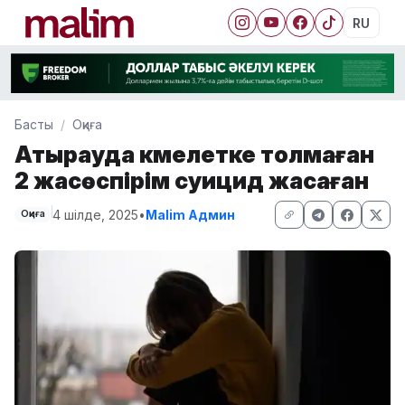
RU
Басты
Оқиға
Атырауда кәмелетке толмаған
2 жасөспірім суицид жасаған
4 шілде, 2025
•
Malim Админ
Оқиға