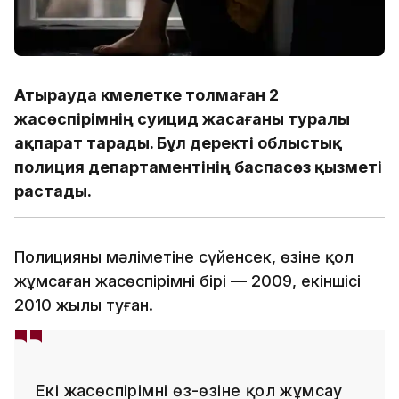
Атырауда кәмелетке толмаған 2
жасөспірімнің суицид жасағаны туралы
ақпарат тарады. Бұл деректі облыстық
полиция департаментінің баспасөз қызметі
растады.
Полицияның мәліметіне сүйенсек, өзіне қол
жұмсаған жасөспірімнің бірі — 2009, екіншісі
2010 жылы туған.
Екі жасөспірімнің өз-өзіне қол жұмсау