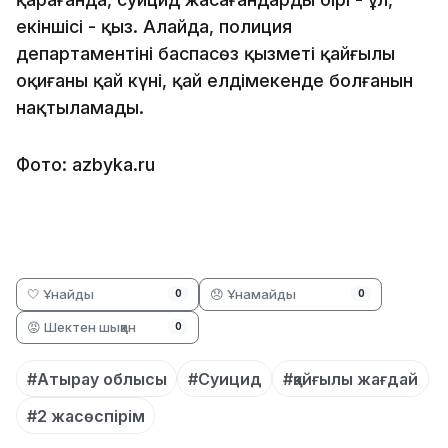
екіншісі - қыз. Алайда, полиция
департаментінің баспасөз қызметі қайғылы
оқиғаның қай күні, қай елдімекенде болғанын
нақтыламады.
Фото: azbyka.ru
🤍 Ұнайды
😞 Ұнамайды
0
0
😡 Шектен шыққан
0
#Атырау облысы
#Суицид
#қайғылы жағдай
#2 жасөспірім