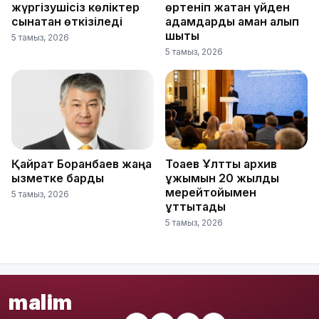
жүргізушісіз көліктер
өртеніп жатқан үйден
сынақтан өткізіледі
адамдарды аман алып
шықты
5 тамыз, 2026
5 тамыз, 2026
Қайрат Боранбаев жаңа
Тоқаев Ұлттық архив
қызметке барды
ұжымын 20 жылдық
мерейтойымен
5 тамыз, 2026
құттықтады
5 тамыз, 2026
malim