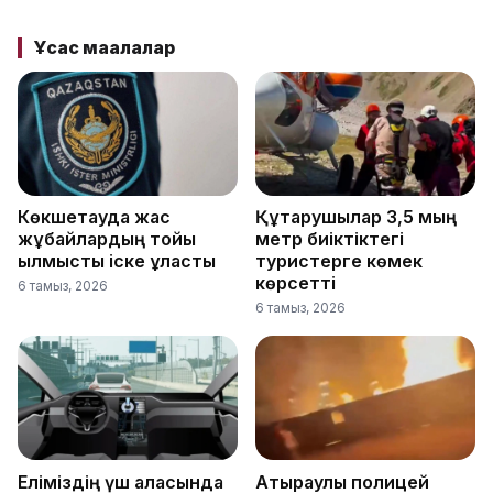
Ұқсас мақалалар
Көкшетауда жас
Құтқарушылар 3,5 мың
жұбайлардың тойы
метр биіктіктегі
қылмыстық іске ұласты
туристерге көмек
көрсетті
6 тамыз, 2026
6 тамыз, 2026
Еліміздің үш қаласында
Атыраулық полицей