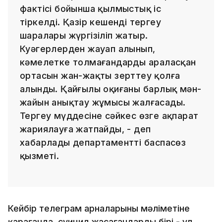
фактісі бойынша қылмыстық іс
тіркелді. Қазір кешенді тергеу
шаралары жүргізіліп жатыр.
Куәгерлерден жауап алынып,
кәмелетке толмағандардың араласқан
ортасын жан-жақты зерттеу қолға
алынды. Қайғылы оқиғаның барлық мән-
жайын анықтау жұмысы жалғасады.
Тергеу мүддесіне сәйкес өзге ақпарат
жариялауға жатпайды, - деп
хабарлады департаменттің баспасөз
қызметі.
Кейбір телеграм арналарының мәліметіне
қарағанда, суицид жасағандардың бірі - ұл,