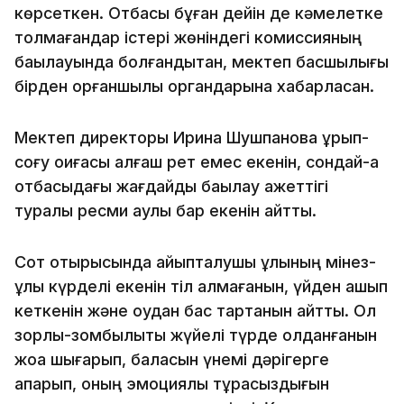
көрсеткен. Отбасы бұған дейін де кәмелетке
толмағандар істері жөніндегі комиссияның
бақылауында болғандықтан, мектеп басшылығы
бірден қорғаншылық органдарына хабарласқан.
Мектеп директоры Ирина Шушпанова ұрып-
соғу оқиғасы алғаш рет емес екенін, сондай-ақ
отбасыдағы жағдайды бақылау қажеттігі
туралы ресми қаулы бар екенін айтты.
Сот отырысында айыпталушы ұлының мінез-
құлқы күрделі екенін тіл алмағанын, үйден қашып
кеткенін және оқудан бас тартқанын айтты. Ол
зорлық-зомбылықты жүйелі түрде қолданғанын
жоққа шығарып, баласын үнемі дәрігерге
апарып, оның эмоциялық тұрақсыздығын