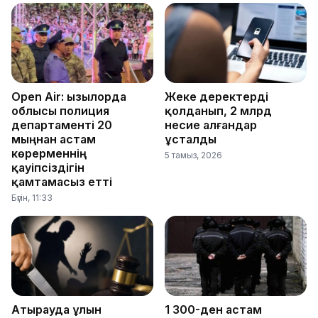
Open Air: Қызылорда
Жеке деректерді
облысы полиция
қолданып, 2 млрд
департаменті 20
несие алғандар
мыңнан астам
ұсталды
көрерменнің
5 тамыз, 2026
қауіпсіздігін
қамтамасыз етті
Бүгін, 11:33
Атырауда ұлын
1 300-ден астам