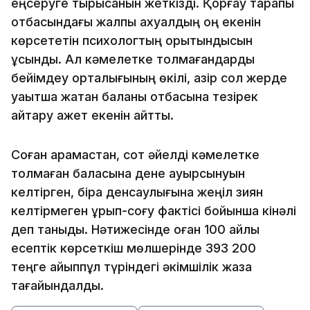
еңсеруге тырысқанын жеткізді. Қорғау тарапы
отбасындағы жалпы ахуалдың оң екенін
көрсететін психологтың қорытындысын
ұсынды. Ал кәмелетке толмағандарды
бейімдеу орталығының өкілі, қазір сол жерде
уақытша жатқан баланы отбасына тезірек
қайтару қажет екенін айтты.
Соған қарамастан, сот әйелді кәмелетке
толмаған баласына дене ауырсынуын
келтірген, бірақ денсаулығына жеңіл зиян
келтірмеген ұрып-соғу фактісі бойынша кінәлі
деп таныды. Нәтижесінде оған 100 айлық
есептік көрсеткіш мөлшерінде 393 200
теңге айыппұл түріндегі әкімшілік жаза
тағайындалды.