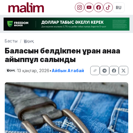
RU
Басты
Құқық
Баласын белдікпен ұрған анаға
айыппұл салынды
13 қаңтар, 2026
•
Айбын Атабай
Құқық