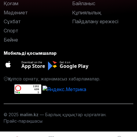
Қоғам
Байланыс
Мәдениет
Құпиялылық
Сұхбат
Пайдалану ережесі
Спорт
Бейне
Мобильді қосымшалар
Download on the
Get it on
App Store
Google Play
Қауіпсіз орнату, жарнамасыз хабарламалар.
© 2025
malim.kz
— Барлық құқықтар қорғалған.
Прайс-парақшасы