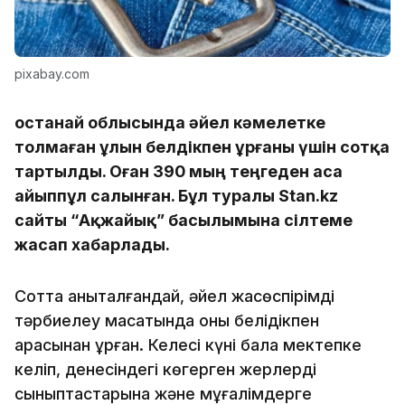
pixabay.com
Қостанай облысында әйел кәмелетке
толмаған ұлын белдікпен ұрғаны үшін сотқа
тартылды. Оған 390 мың теңгеден аса
айыппұл салынған. Бұл туралы Stan.kz
сайты “Ақжайық” басылымына сілтеме
жасап хабарлады.
Сотта анықталғандай, әйел жасөспірімді
тәрбиелеу мақсатында оны белідікпен
арқасынан ұрған. Келесі күні бала мектепке
келіп, денесіндегі көгерген жерлерді
сыныптастарына және мұғалімдерге