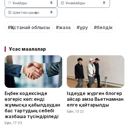
🤍 Ұнайды
😞 Ұнамайды
0
0
😡 Шектен шыққан
0
#Қостанай облысы
#жаза
#ұру
#белдік
Ұқсас мақалалар
Еңбек кодексінде
Іздеуде жүрген блогер
өзгеріс көп: енді
Қайсар Қамза Вьетнамнан
жұмысқа қабылдаудан
елге қайтарылды
бас тартудың себебі
Бүгін, 13:22
жазбаша түсіндіріледі
Бүгін, 17:33