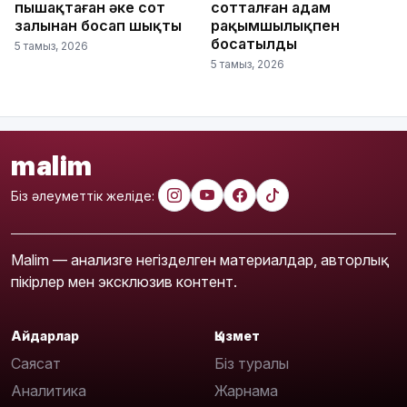
пышақтаған әке сот
сотталған адам
залынан босап шықты
рақымшылықпен
босатылды
5 тамыз, 2026
5 тамыз, 2026
malim
Біз әлеуметтік желіде:
Malim — анализге негізделген материалдар, авторлық
пікірлер мен эксклюзив контент.
Айдарлар
Қызмет
Саясат
Біз туралы
Аналитика
Жарнама