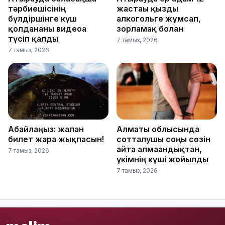
тәрбиешісінің
жастағы қызды
бүлдіршінге күш
алкогольге жұмсап,
қолданғаны видеоға
зорламақ болған
түсіп қалды
7 тамыз, 2026
7 тамыз, 2026
Абайлаңыз: жалған
Алматы облысында
билет жарға жықпасын!
сотталушы соңғы сөзін
айта алмағандықтан,
7 тамыз, 2026
үкімнің күші жойылды
7 тамыз, 2026