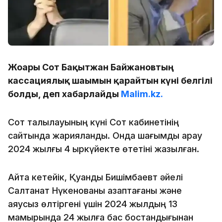
Жоғарғы Сот Бақытжан Байжановтың
кассациялық шағымын қарайтын күні белгілі
болды, деп хабарлайды
Malim.kz.
Сот талқылауының күні Сот кабинетінің
сайтында жарияланды. Онда шағымды қарау
2024 жылғы 4 қыркүйекте өтетіні жазылған.
Айта кетейік, Қуандық Бишімбаевт әйелі
Салтанат Нүкенованы азаптағаны және
аяусыз өлтіргені үшін 2024 жылдың 13
мамырында 24 жылға бас бостандығынан