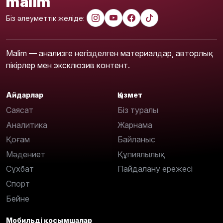
malim
Біз әлеуметтік желіде:
Malim — анализге негізделген материалдар, авторлық
пікірлер мен эксклюзив контент.
Айдарлар
Қызмет
Саясат
Біз туралы
Аналитика
Жарнама
Қоғам
Байланыс
Мәдениет
Құпиялылық
Сұхбат
Пайдалану ережесі
Спорт
Бейне
Мобильді қосымшалар