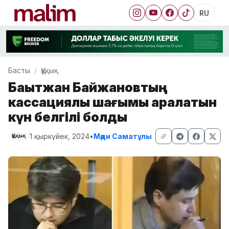
RU
Басты
Құқық
Бақытжан Байжановтың
кассациялық шағымы қаралатын
күн белгілі болды
1 қыркүйек, 2024
•
Мәди Саматұлы
Құқық