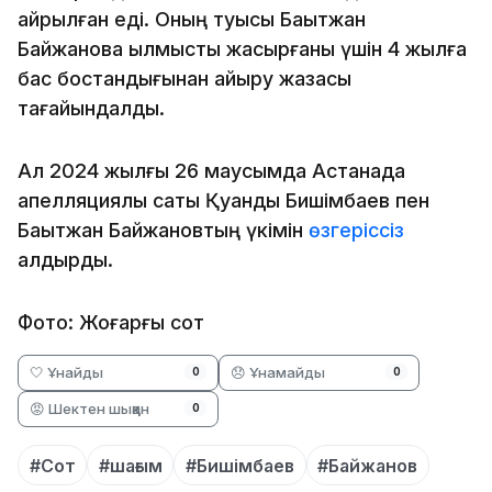
айрылған еді. Оның туысы Бақытжан
Байжановқа қылмысты жасырғаны үшін 4 жылға
бас бостандығынан айыру жазасы
тағайындалды.
Ал 2024 жылғы 26 маусымда Астанада
апелляциялық саты Қуандық Бишімбаев пен
Бақытжан Байжановтың үкімін
өзгеріссіз
қалдырды.
Фото: Жоғарғы сот
🤍 Ұнайды
😞 Ұнамайды
0
0
😡 Шектен шыққан
0
#Сот
#шағым
#Бишімбаев
#Байжанов