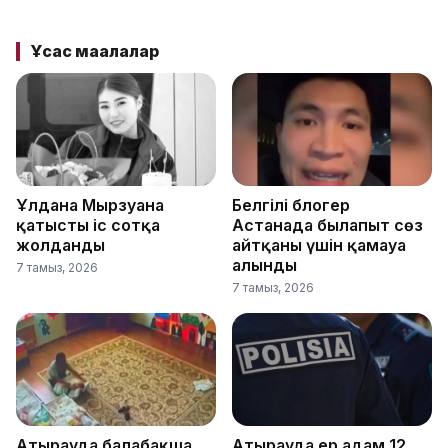
Ұқсас мақалалар
Ұлдана Мырзуанға
Белгілі блогер
қатысты іс сотқа
Астанада былапыт сөз
жолданды
айтқаны үшін қамауға
алынды
7 тамыз, 2026
7 тамыз, 2026
Атырауда балабақша
Атырауда ер адам 12