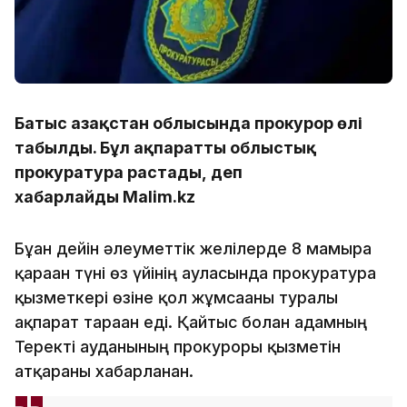
Батыс Қазақстан облысында прокурор өлі
табылды. Бұл ақпаратты облыстық
прокуратура растады, деп
хабарлайды Malim.kz
Бұған дейін әлеуметтік желілерде 8 мамырға
қараған түні өз үйінің ауласында прокуратура
қызметкері өзіне қол жұмсағаны туралы
ақпарат тараған еді. Қайтыс болған адамның
Теректі ауданының прокуроры қызметін
атқарғаны хабарланған.