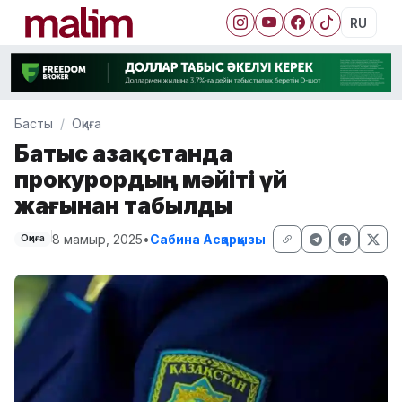
RU
Басты
Оқиға
Батыс Қазақстанда
прокурордың мәйіті үй
жағынан табылды
8 мамыр, 2025
•
Сабина Асқарқызы
Оқиға