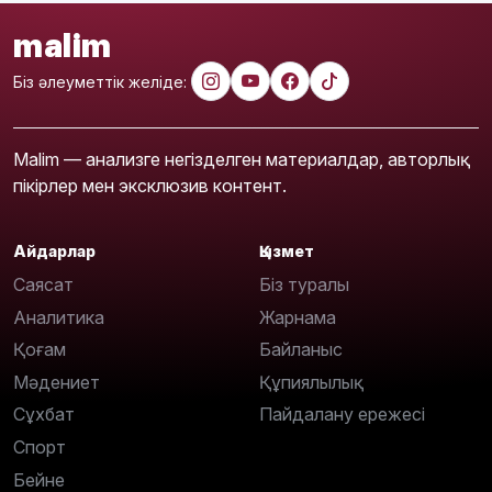
malim
Біз әлеуметтік желіде:
Malim — анализге негізделген материалдар, авторлық
пікірлер мен эксклюзив контент.
Айдарлар
Қызмет
Саясат
Біз туралы
Аналитика
Жарнама
Қоғам
Байланыс
Мәдениет
Құпиялылық
Сұхбат
Пайдалану ережесі
Спорт
Бейне