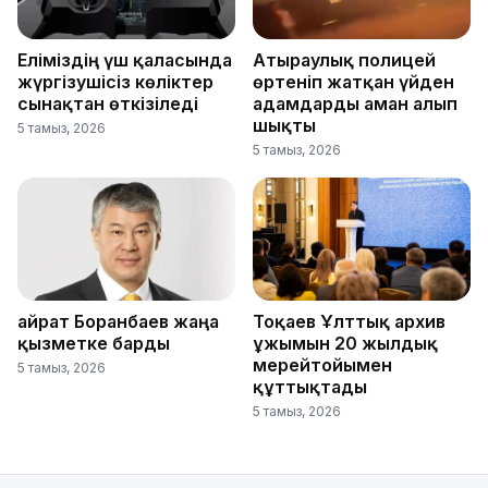
Еліміздің үш қаласында
Атыраулық полицей
жүргізушісіз көліктер
өртеніп жатқан үйден
сынақтан өткізіледі
адамдарды аман алып
шықты
5 тамыз, 2026
5 тамыз, 2026
Қайрат Боранбаев жаңа
Тоқаев Ұлттық архив
қызметке барды
ұжымын 20 жылдық
мерейтойымен
5 тамыз, 2026
құттықтады
5 тамыз, 2026