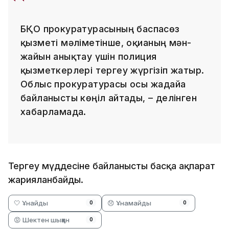
БҚО прокуратурасының баспасөз
қызметі мәліметінше, оқиғаның мән-
жайын анықтау үшін полиция
қызметкерлері тергеу жүргізіп жатыр.
Облыс прокуратурасы осы жағдайға
байланысты көңіл айтады, – делінген
хабарламада.
Тергеу мүддесіне байланысты басқа ақпарат
жарияланбайды.
🤍 Ұнайды
😞 Ұнамайды
0
0
😡 Шектен шыққан
0