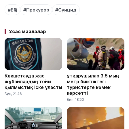
#БҚО
#Прокурор
#Суицид
Ұқсас мақалалар
Көкшетауда жас
Құтқарушылар 3,5 мың
жұбайлардың тойы
метр биіктіктегі
қылмыстық іске ұласты
туристерге көмек
көрсетті
Бүгін, 21:46
Бүгін, 18:50