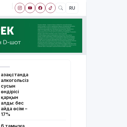
RU
Қазақстанда
алкогольсіз
сусын
өндірісі
қарқын
алды: бес
айда өсім –
17%
6 тамызға