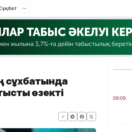
Сұқбат
ің сұхбатында
тысты өзекті
09:09