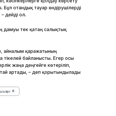
іп, кәсіпкерлерге қолдау көрсету
. Бұл отандық тауар өндірушілерді
– дейді ол.
18:41
дың дамуы тек қатаң салықтық
ке, айналым қаражатының
ға тікелей байланысты. Егер осы
ерлік жаңа деңгейге көтеріліп,
18:40
қтай артады, – деп қорытындылады
шыққан
0
18:35