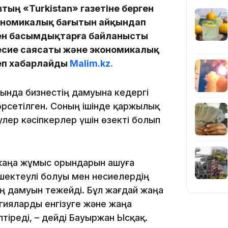
ың «Turkistan» газетіне берген
кономикалық бағытын айқындап
мен басымдықтарға байланысты
несие саясаты және экономикалық
22:54
деп хабарлайды
Malim.kz.
тында бизнестің дамуына кедергі
көрсетілген. Соның ішінде қаржылық
улер кәсіпкерлер үшін өзекті болып
21:52
 жаңа жұмыс орындарын ашуға
шектеулі болуы мен несиелердің
 дамуын тежейді. Бұл жағдай жаңа
гияларды енгізуге және жаңа
21:30
тіреді, – дейді Бауыржан Ысқақ.