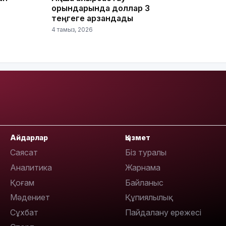
орындарында доллар 3
теңгеге арзандады
18:00
4 тамыз, 2026
17:47
Айдарлар
Қызмет
Саясат
Біз туралы
17:30
Аналитика
Жарнама
Қоғам
Байланыс
Мәдениет
Құпиялылық
Сұхбат
Пайдалану ережесі
17:21