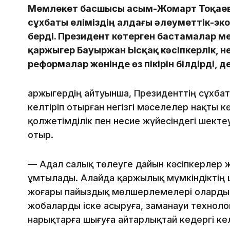
Мемлекет басшысы Қасым-Жомарт Тоқаевт
сұхбаты еліміздің алдағы әлеуметтік-э
берді. Президент көтерген бастамалар 
қаржыгер Бауыржан Ысқақ кәсіпкерлік, 
реформалар жөнінде өз пікірін білдірді, 
Қаржыгердің айтуынша, Президенттің сұхба
келтіріп отырған негізгі мәселелер нақты 
қолжетімділік пен несие жүйесіндегі шекте
отыр.
— Адал салық төлеуге дайын кәсіпкерлер
ұмтылады. Алайда қаржылық мүмкіндіктің 
жоғары пайыздық мөлшерлемелері олардың
жобаларды іске асыруға, заманауи техноло
нарықтарға шығуға айтарлықтай кедергі кел