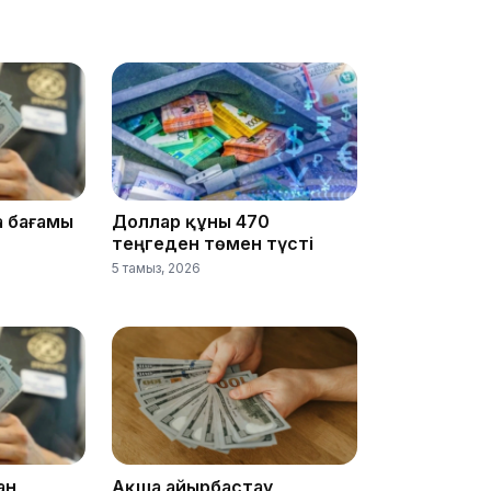
18:25
а бағамы
Доллар құны 470
теңгеден төмен түсті
5 тамыз, 2026
18:10
ан
Ақша айырбастау