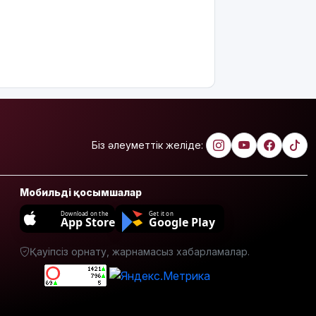
өртеніп
жатқан
үйден
адамдарды
аман алып
шықты
Бейнебақылау
камераларына
қойылатын
Біз әлеуметтік желіде:
талаптар
өзгереді
Доллар
Мобильді қосымшалар
құны 470
Download on the
Get it on
теңгеден
App Store
Google Play
төмен
түсті
Қауіпсіз орнату, жарнамасыз хабарламалар.
Тоқаев
«Бәйтерек»
холдингінің