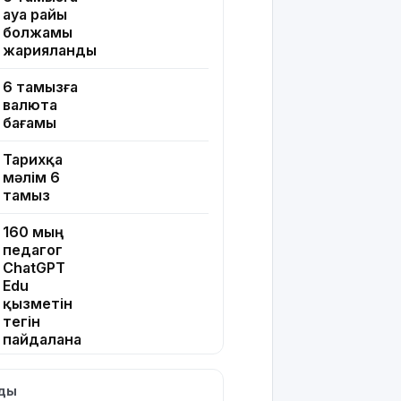
ауа райы
болжамы
жарияланды
6 тамызға
валюта
бағамы
Тарихқа
мәлім 6
тамыз
160 мың
педагог
ChatGPT
Edu
қызметін
тегін
пайдалана
алады –
«Әділет»
лды
партиясының