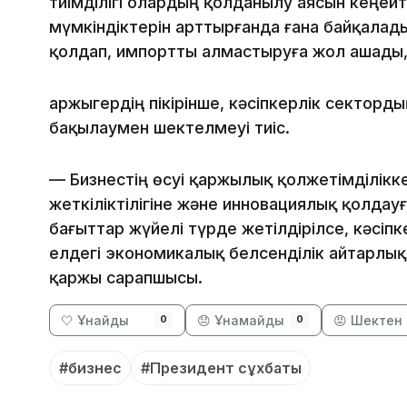
тиімділігі олардың қолданылу аясын кеңейт
мүмкіндіктерін арттырғанда ғана байқалады
қолдап, импортты алмастыруға жол ашады, 
Қаржыгердің пікірінше, кәсіпкерлік сектор
бақылаумен шектелмеуі тиіс.
— Бизнестің өсуі қаржылық қолжетімділік
жеткіліктілігіне және инновациялық қолдау
бағыттар жүйелі түрде жетілдірілсе, кәсіпк
елдегі экономикалық белсенділік айтарлы
қаржы сарапшысы.
🤍 Ұнайды
😞 Ұнамайды
😡 Шектен 
0
0
#бизнес
#Президент сұхбаты