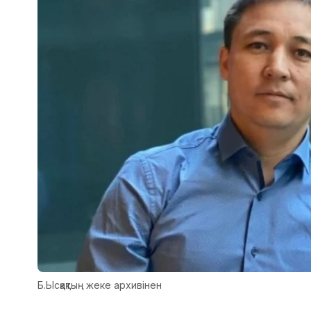
Б.Ысқақтың жеке архивінен