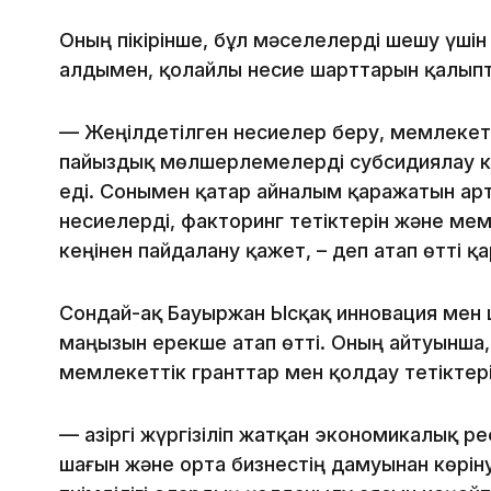
Оның пікірінше, бұл мәселелерді шешу үшін
алдымен, қолайлы несие шарттарын қалып
— Жеңілдетілген несиелер беру, мемлекетт
пайыздық мөлшерлемелерді субсидиялау кә
еді. Сонымен қатар айналым қаражатын арт
несиелерді, факторинг тетіктерін және ме
кеңінен пайдалану қажет, – деп атап өтті қ
Сондай-ақ Бауыржан Ысқақ инновация ме
маңызын ерекше атап өтті. Оның айтуынша,
мемлекеттік гранттар мен қолдау тетіктері 
— Қазіргі жүргізіліп жатқан экономикалық 
шағын және орта бизнестің дамуынан көрі