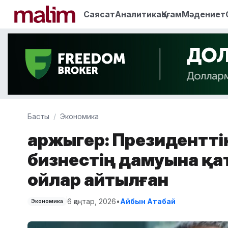
Саясат
Аналитика
Қоғам
Мәдениет
Басты
Экономика
Қаржыгер: Президентт
бизнестің дамуына қа
ойлар айтылған
6 қаңтар, 2026
•
Айбын Атабай
Экономика