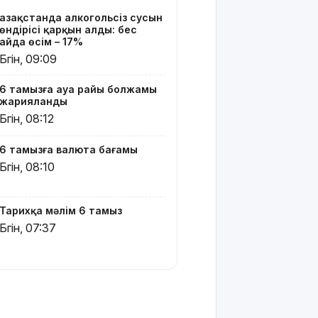
кандидаты
Қазақстанда алкогольсіз сусын
өндірісі қарқын алды: бес
Димаш
айда өсім – 17%
тыңдармандарына
Бүгін, 09:09
жаңа
әлемдік
6 тамызға ауа райы болжамы
жобасын
жарияланды
таныстырды
Бүгін, 08:12
Қазақстандық
6 тамызға валюта бағамы
жүзушілер
АҚШ-тағы
Бүгін, 08:10
халықаралық
турнирде
17 медаль
Тарихқа мәлім 6 тамыз
жеңіп алды
Бүгін, 07:37
Шешуші
сәт
жақындады:
Грант
иегерлерінің