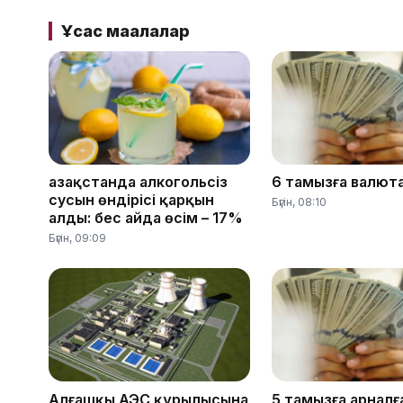
Ұқсас мақалалар
Қазақстанда алкогольсіз
6 тамызға валют
сусын өндірісі қарқын
Бүгін, 08:10
алды: бес айда өсім – 17%
Бүгін, 09:09
Алғашқы АЭС құрылысына
5 тамызға арналғ