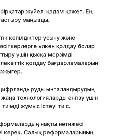
 бірқатар жүйелі қадам қажет. Ең
тастыру маңызды.
ік кепілдіктер ұсыну және
сіпкерлерге үлкен қолдау болар
20:16
тыру үшін қысқа мерзімді
млекеттік қолдау бағдарламаларын
аржыгер.
н цифрландыруды ынталандырудың
 жаңа технологияларды енгізу үшін
тиімді жұмыс істеуі тиіс.
19:21
реформалардың нақты нәтижесі
нуі керек. Салық реформаларының