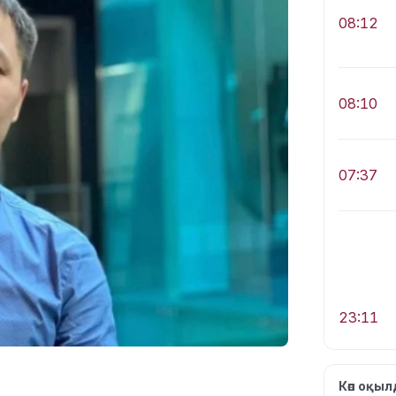
08:12
08:10
07:37
23:11
Көп оқы