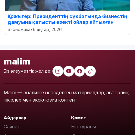
Қаржыгер: Президенттің сұхбатында бизнестің
дамуына қатысты өзекті ойлар айтылған
Экономика
•
6 қаңтар, 2026
malim
Біз әлеуметтік желіде:
Malim — анализге негізделген материалдар, авторлық
пікірлер мен эксклюзив контент.
Айдарлар
Қызмет
Саясат
Біз туралы