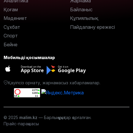
Аналитика
Жарнама
Қоғам
Байланыс
Мәдениет
Құпиялылық
Сұхбат
Пайдалану ережесі
Спорт
Бейне
Мобильді қосымшалар
Download on the
Get it on
App Store
Google Play
Қауіпсіз орнату, жарнамасыз хабарламалар.
© 2025
malim.kz
— Барлық құқықтар қорғалған.
Прайс-парақшасы