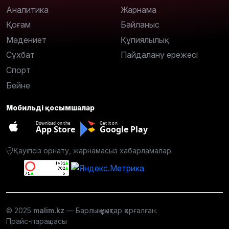
Аналитика
Жарнама
Қоғам
Байланыс
Мәдениет
Құпиялылық
Сұхбат
Пайдалану ережесі
Спорт
Бейне
Мобильді қосымшалар
Download on the
Get it on
App Store
Google Play
Қауіпсіз орнату, жарнамасыз хабарламалар.
© 2025
malim.kz
— Барлық құқықтар қорғалған.
Прайс-парақшасы