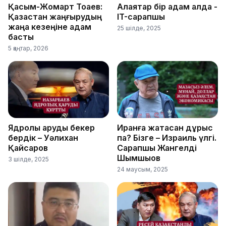
Қасым-Жомарт Тоқаев:
Алаяқтар бір қадам алда -
Қазақстан жаңғырудың
IT-сарапшы
жаңа кезеңіне қадам
25 шілде, 2025
басты
5 қаңтар, 2026
Ядролық қаруды бекер
Иранға жақтасқан дұрыс
бердік – Уәлихан
па? Бізге – Израиль үлгі.
Қайсаров
Сарапшы Жангелді
Шымшықов
3 шілде, 2025
24 маусым, 2025