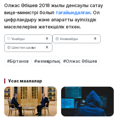
Олжас Әбішев 2018 жылы денсаулық сақтау
вице-министрі болып
тағайындалған
. Ол
цифрландыру және ақпараттық қауіпсіздік
мәселелеріне жетекшілік еткен.
🤍 Ұнайды
😞 Ұнамайды
0
0
😡 Шектен шыққан
0
#Біртанов
#жемқорлық
#Олжас Әбішев
Ұқсас мақалалар