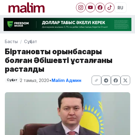
RU
Басты
Сұқбат
Біртановтың орынбасары
болған Әбішевтің ұсталғаны
расталды
2 тамыз, 2020
•
Malim Админ
Сұқбат