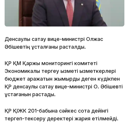
Денсаулық сақтау вице-министрі Олжас
Әбішевтің ұсталғаны расталды.
ҚР ҚМ Қаржы мониторингі комитеті
Экономикалық тергеу қызметі қызметкерлері
бюджет қаражатын жымқырды деген күдікпен
ҚР денсаулық сақтау вице-министрі О. Әбішевті
ұстағанын растады.
ҚР ҚІЖК 201-бабына сәйкес сотқа дейінгі
тергеп-тексеру деректері жария етілмейді.