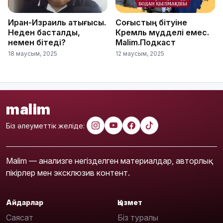
Иран-Израиль қақтығысы.
Соғыстың бітуіне
Неден басталды,
Кремль мүдделі емес.
немен бітеді?
Malim.Подкаст
18 маусым, 2025
12 маусым, 2025
malim
Біз әлеуметтік желіде:
Malim — анализге негізделген материалдар, авторлық
пікірлер мен эксклюзив контент.
Айдарлар
Қызмет
Саясат
Біз туралы