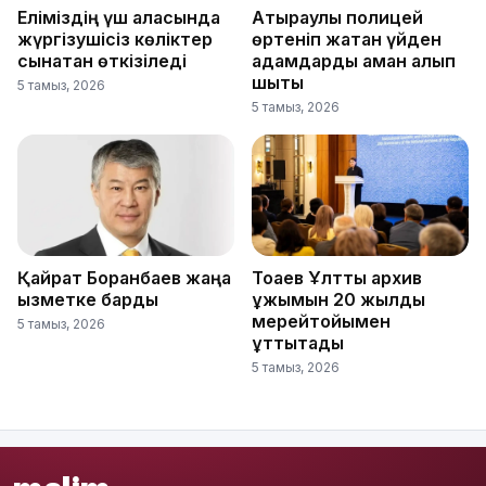
Еліміздің үш қаласында
Атыраулық полицей
жүргізушісіз көліктер
өртеніп жатқан үйден
сынақтан өткізіледі
адамдарды аман алып
шықты
5 тамыз, 2026
5 тамыз, 2026
Қайрат Боранбаев жаңа
Тоқаев Ұлттық архив
қызметке барды
ұжымын 20 жылдық
мерейтойымен
5 тамыз, 2026
құттықтады
5 тамыз, 2026