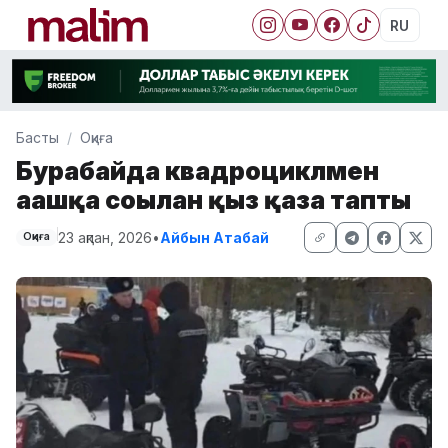
RU
Басты
Оқиға
Бурабайда квадроциклмен
ағашқа соғылған қыз қаза тапты
23 ақпан, 2026
•
Айбын Атабай
Оқиға