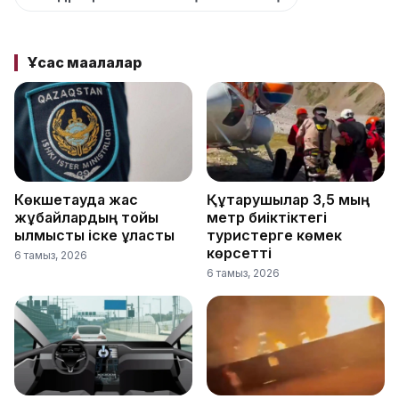
Ұқсас мақалалар
Көкшетауда жас
Құтқарушылар 3,5 мың
жұбайлардың тойы
метр биіктіктегі
қылмыстық іске ұласты
туристерге көмек
көрсетті
6 тамыз, 2026
6 тамыз, 2026