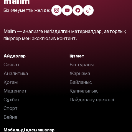
malim
Біз әлеуметтік желіде:
Malim — анализге негізделген материалдар, авторлық
пікірлер мен эксклюзив контент.
Айдарлар
Қызмет
Саясат
Біз туралы
Аналитика
Жарнама
Қоғам
Байланыс
Мәдениет
Құпиялылық
Сұхбат
Пайдалану ережесі
Спорт
Бейне
Мобильді қосымшалар