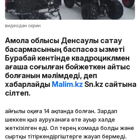
видеодан скрин
Ақмола облысы Денсаулық сақтау
басқармасының баспасөз қызметі
Бурабай кентінде квадроциклмен
ағашқа соғылған бойжеткен қайтыс
болғанын мәлімдеді, деп
хабарлайды
Malim.kz
Sn.kz сайтына
сілтеп.
Қайғылы оқиға 14 ақпанда болған. Зардап
шеккен қыз ауруханаға өте ауыр халде
жеткізілген еді. Ол терең комада болды және
сыртқы тітіркендіргіштерге жауап бермеді.