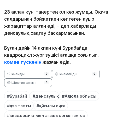
23 ақпан күні таңертең ол көз жұмды. Оқиға
салдарынан бойжеткен көптеген ауыр
жарақаттар алған еді, – деп хабарлады
денсаулық сақтау басқармасынан.
Бұған дейін 14 ақпан күні Бурабайда
квадроцикл жүргізушісі ағашқа соғылып,
комаға түскенін
жазған едік.
🤍 Ұнайды
😞 Ұнамайды
0
0
😡 Шектен шыққан
0
#Бурабай
#денсаулық
#Ақмола облысы
#қаза тапты
#қайғылы оқиға
#квадроциклмен ағашқа соғылған қыз