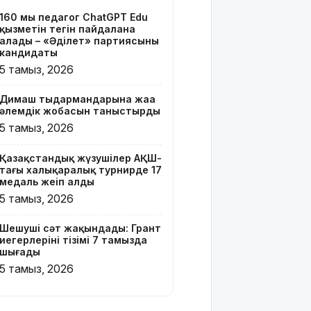
тізімі 7
160 мың педагог ChatGPT Edu
тамызда
қызметін тегін пайдалана
шығады
алады – «Әділет» партиясының
кандидаты
2 млрд
5 тамыз, 2026
теңгенің
несиелік
Димаш тыңдармандарына жаңа
алаяқтығы:
әлемдік жобасын таныстырды
21 адамға
5 тамыз, 2026
түрме
жазасы
Қазақстандық жүзушілер АҚШ-
кесілді
тағы халықаралық турнирде 17
медаль жеңіп алды
Білім беру
5 тамыз, 2026
ұйымдарының
жаңа оқу
Шешуші сәт жақындады: Грант
жылы мен
иегерлерінің тізімі 7 тамызда
жылыту
шығады
маусымына
5 тамыз, 2026
дайындығы
ШҚО
әкімінің