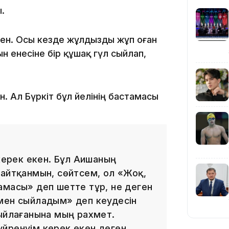
.
ген. Осы кезде жұлдызды жұп оған
н енесіне бір құшақ гүл сыйлап,
20:16
 Ал Бүркіт бұл әйелінің бастамасы
 керек екен. Бұл Аишаның
 айтқанмын, сөйтсем, ол «Жоқ,
амасы» деп шетте тұр, не деген
19:21
«мен сыйладым» деп кеудесін
сыйлағанына мың рахмет.
үйренуім керек екен деген