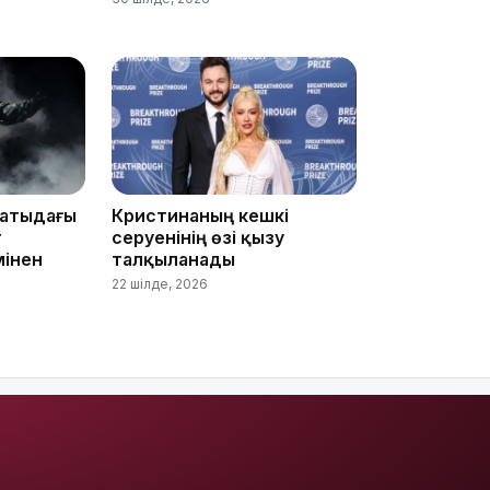
17:21
16:45
матыдағы
Кристинаның кешкі
т
серуенінің өзі қызу
мінен
талқыланады
22 шілде, 2026
16:32