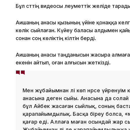
Бұл сәттің видеосы әлеуметтік желіде тарады
Аишаның анасы қызының үйіне қонаққа кел
көлік сыйлаған. Күйеу баласы алдымен қайы
сонан соң көліктің кілтін берді.
Аишаның анасы таңданысын жасыра алмаған.
екенін айтып, оған алғысын жеткізді.
Мен жұбайымнан әлі көп нәрсе үйренуім
анасына деген сыйы. Анасына да солай
бұл Айбек жасаған сыйлық, соның баст
қарапайымдылық. Басқа біреу болса, 
қағар еді. Аллаға маған осындай жар 
Жұбайымнан әлі де қарапайымдылыққа 