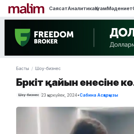
Саясат
Аналитика
Қоғам
Мәдениет
Басты
Шоу-бизнес
Бүркіт қайын енесіне к
23 қыркүйек, 2024
•
Сабина Асқарқызы
Шоу-бизнес