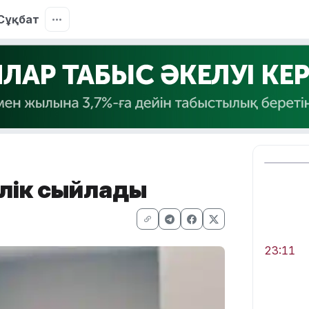
Сұқбат
өлік сыйлады
23:11