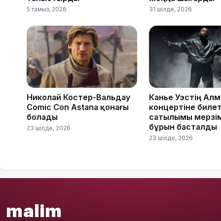
5 тамыз, 2026
31 шілде, 2026
Николай Костер-Вальдау
Канье Уэстің Ал
Comic Con Astana қонағы
концертіне биле
болады
сатылымы мерзі
бұрын басталды
23 шілде, 2026
23 шілде, 2026
malim