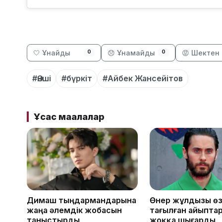
🤍 Ұнайды
😞 Ұнамайды
😡 Шектен 
0
0
#Әнші
#бүркіт
#Айбек Жансейітов
Ұқсас мақалалар
Димаш тыңдармандарына
Өнер жұлдызы өз
жаңа әлемдік жобасын
тағылған айыпта
таныстырды
жоққа шығарды