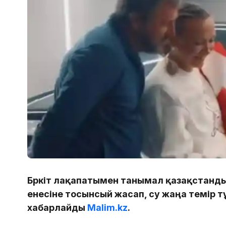
Бүркіт лақапатымен танымал қазақстанды
енесіне тосынсый жасап, су жаңа темір т
хабарлайды
Malim.kz
.