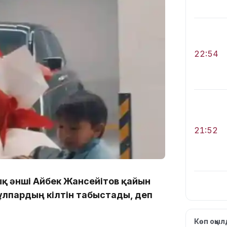
22:54
21:52
қ әнші Айбек Жансейітов қайын
ұлпардың кілтін табыстады, деп
21:30
Көп оқы