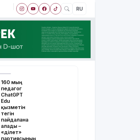
RU
160 мың
педагог
ChatGPT
Edu
қызметін
тегін
пайдалана
алады –
«Әділет»
партиясының