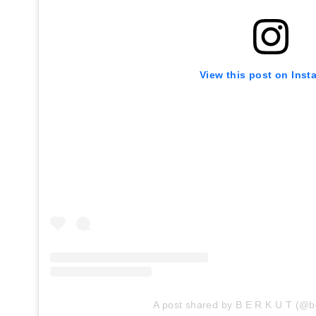
View this post on Inst
A post shared by B E R K U T (@b