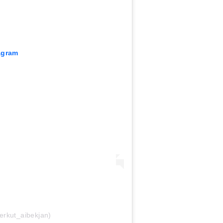
agram
18:25
18:10
erkut_aibekjan)