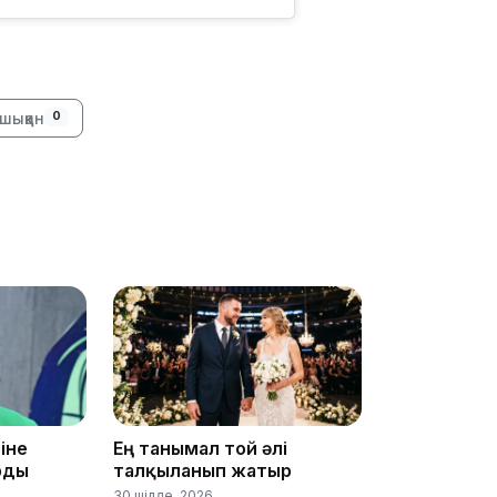
18:00
шыққан
0
17:47
17:30
іне
Ең танымал той әлі
рды
талқыланып жатыр
30 шілде, 2026