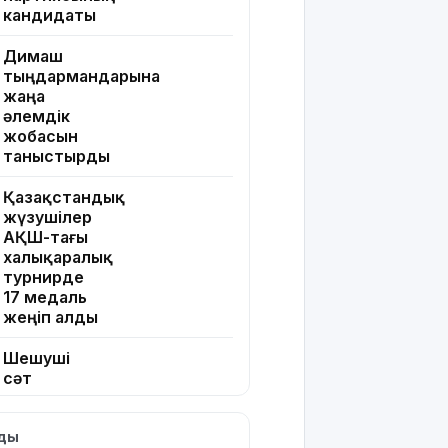
кандидаты
Димаш
тыңдармандарына
жаңа
әлемдік
жобасын
таныстырды
Қазақстандық
жүзушілер
АҚШ-тағы
халықаралық
турнирде
17 медаль
жеңіп алды
Шешуші
сәт
жақындады:
Грант
лды
иегерлерінің