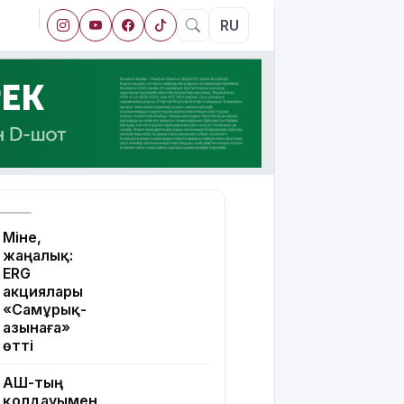
RU
Міне,
жаңалық:
ERG
акциялары
«Самұрық-
Қазынаға»
өтті
АҚШ-тың
қолдауымен