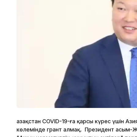
Қазақстан COVID-19-ға қарсы күрес үшін Аз
көлемінде грант алмақ. Президент Қасым