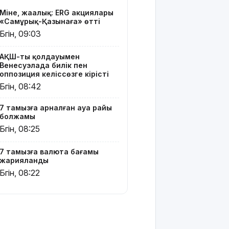
кейінгі
Міне, жаңалық: ERG акциялары
жаңа туған
«Самұрық-Қазынаға» өтті
нәрестелер
Бүгін, 09:03
өлімі үш
есе азайды
АҚШ-тың қолдауымен
Венесуэлада билік пен
Ақтөбеде
оппозиция келіссөзге кірісті
майонез
Бүгін, 08:42
банкаларына
жасырылған
7 тамызға арналған ауа райы
телефон
болжамы
тәркіленді
Бүгін, 08:25
Көкшетауда
жас
7 тамызға валюта бағамы
жұбайлардың
жарияланды
тойы
Бүгін, 08:22
қылмыстық
іске
ұласты
АҚШ-тағы