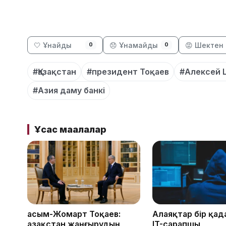
🤍 Ұнайды
😞 Ұнамайды
😡 Шектен 
0
0
#Қазақстан
#президент Тоқаев
#Алексей 
#Азия даму банкі
Ұқсас мақалалар
Қасым-Жомарт Тоқаев:
Алаяқтар бір қад
Қазақстан жаңғырудың
IT-сарапшы