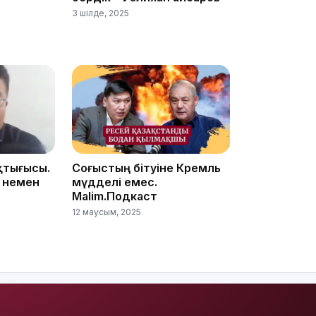
3 шілде, 2025
17:33
қтығысы.
Соғыстың бітуіне Кремль
 немен
мүдделі емес.
Malim.Подкаст
12 маусым, 2025
17:17