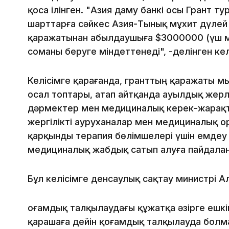
қоса ілінген. "Азия даму банкі осы Грант т
шарттарға сәйкес Азия-Тынық мұхит дүлей
қаражатынан Қабылдаушыға $3000000 (үш 
соманы беруге міндеттенеді", -делінген кел
Келісімге қарағанда, гранттың қаражаты 
осал топтары, атап айтқанда ауылдық жерл
дәрмектер мен медициналық керек-жарақта
жергілікті ауруханалар мен медициналық о
қарқынды терапия бөлімшелері үшін емдеу 
медициналық жабдық сатып алуға пайдала
Бұл келісімге денсаулық сақтау министрі А
Қоғамдық талқылаудағы құжатқа әзірге ешкі
қарашаға дейін қоғамдық талқылауда болм