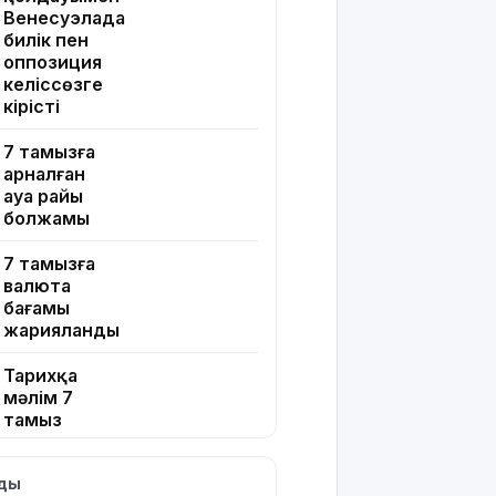
Венесуэлада
билік пен
оппозиция
келіссөзге
кірісті
7 тамызға
арналған
ауа райы
болжамы
7 тамызға
валюта
бағамы
жарияланды
Тарихқа
мәлім 7
тамыз
Қазақстанда
лды
операциядан