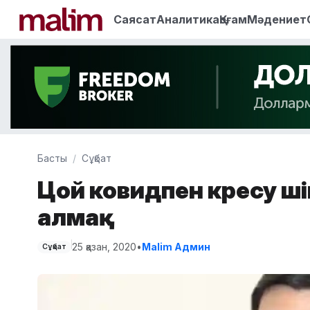
Саясат
Аналитика
Қоғам
Мәдениет
Басты
Сұқбат
Цой ковидпен күресу ү
алмақ
25 қазан, 2020
•
Malim Админ
Сұқбат