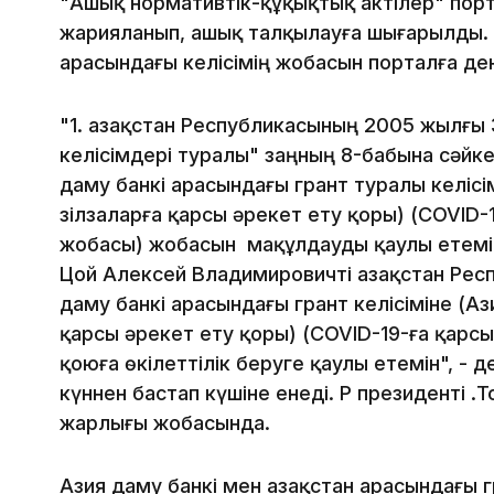
"Ашық нормативтік-құқықтық актілер" порта
жарияланып, ашық талқылауға шығарылды. Қ
арасындағы келісімің жобасын порталға ден
"1. Қазақстан Республикасының 2005 жылғы
келісімдері туралы" заңның 8-бабына сәйке
даму банкі арасындағы грант туралы келіс
зілзаларға қарсы әрекет ету қоры) (COVID-
жобасы) жобасын мақұлдауды қаулы етемін
Цой Алексей Владимировичті Қазақстан Респ
даму банкі арасындағы грант келісіміне (А
қарсы әрекет ету қоры) (COVID-19-ға қарс
қоюға өкілеттілік беруге қаулы етемін", - 
күннен бастап күшіне енеді. ҚР президенті Қ.
жарлығы жобасында.
Азия даму банкі мен Қазақстан арасындағы 