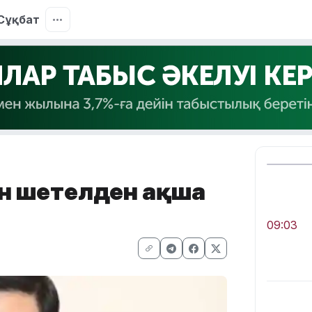
Сұқбат
шін шетелден ақша
09:03