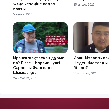
жаңа кезеңіне қадам
25 шілде, 2025
басты
5 қаңтар, 2026
Иранға жақтасқан дұрыс
Иран-Израиль қа
па? Бізге – Израиль үлгі.
Неден басталды,
Сарапшы Жангелді
бітеді?
Шымшықов
18 маусым, 2025
24 маусым, 2025