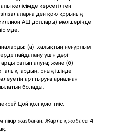
уралы келісімде көрсетілген
 зілзалаларға ден қою қорының
19:46
миллион АҚШ доллары) мөлшерінде
ісімде.
мыналарды: (а) халықтың неғұрлым
ерде пайдалану үшін дәрі-
рды сатып алуға; және (б)
рталықтардың, оның ішінде
19:36
әлеуетін арттыруға арналған
нылатын болады.
лексей Цой қол қою тиіс.
м пікір жазбаған. Жарлық жобасы 4
ақ.