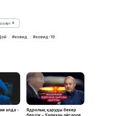
19:10
шыққан
0
Цой
#ковид
#ковид-19
19:09
18:50
ам алда -
Ядролық қаруды бекер
бердік – Уәлихан Қайсаров