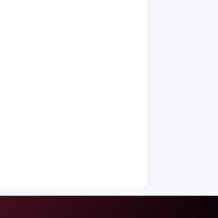
кодексінде
өзгеріс
көп: енді
жұмысқа
қабылдаудан
бас
тартудың
себебі
жазбаша
түсіндіріледі
Бектенов:
ЕАЭО
аясында
жасанды
интеллект
пен
кедергісіз
саудаға
басымдық
беріледі