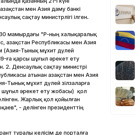
лында қазанның 21-і күні
азақстан мен Азия даму банкі
23:23
саулық сақтау министрлігі ілген.
 30 мамырдағы "ҚР-ның халықаралық
с, Қазақстан Республикасы мен Азия
ім (Азия-Тынық мұхит дүлей
22:45
19-ға қарсы шұғыл әрекет ету
. 2. Денсаулық сақтау министрі
убликасы атынан Қазақстан мен Азия
зия-Тынық мұхит дүлей зілзаларға
ы шұғыл әрекет ету жобасы) қол
делінген. Жарлық қол қойылған
21:46
Тоқаев", - делінген президенттің
грант туралы келісім де порталға