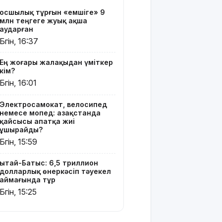
ұнына
Қосшылық тұрғын «емшіге» 9
сұраныс
млн теңгеге жуық ақша
артып
аударған
келеді: ең
Бүгін, 16:37
ірі
импорттаушы
Ең жоғары жалақыдан үміткер
елдер
кім?
белгілі
Бүгін, 16:01
болды
Электросамокат, велосипед
Шығыс
немесе мопед: Қазақстанда
Қазақстан
қайсысы апатқа жиі
Dongfeng
ұшырайды?
Motor
Бүгін, 15:59
компаниясымен
жаңа
Қытай-Батыс: 6,5 триллион
инвестициялық
долларлық өнеркәсіп тәуекел
жобаларды
аймағында тұр
жүзеге
Бүгін, 15:25
асыруға
мүдделі