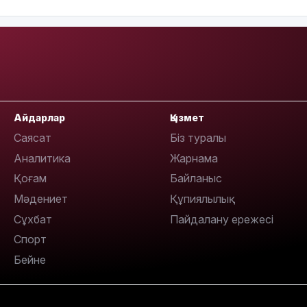
Айдарлар
Қызмет
11:33
Саясат
Біз туралы
Аналитика
Жарнама
Қоғам
Байланыс
Мәдениет
Құпиялылық
Сұхбат
Пайдалану ережесі
Спорт
Бейне
11:19