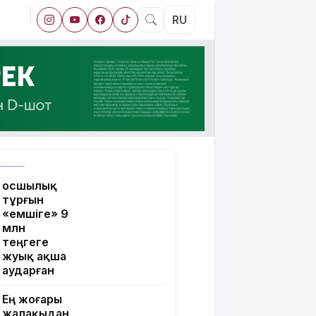
RU
Қосшылық
тұрғын
«емшіге» 9
млн
теңгеге
жуық ақша
аударған
Ең жоғары
жалақыдан