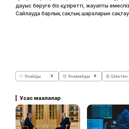
дауыс беруге біз құзіретті, жауапты емеспіз,
Сайлауда барлық сақтық шараларын сақтауғ
🤍 Ұнайды
😞 Ұнамайды
😡 Шектен 
0
0
Ұқсас мақалалар