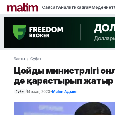
Саясат
Аналитика
Қоғам
Мәдениет
Басты
Сұқбат
Цойдың министрлігі он
де қарастырып жатыр
14 қазан, 2020
•
Malim Админ
Сұқбат