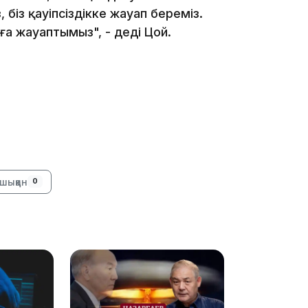
 біз қауіпсіздікке жауап береміз.
а жауаптымыз", - деді Цой.
14:36
13:59
шыққан
0
13:22