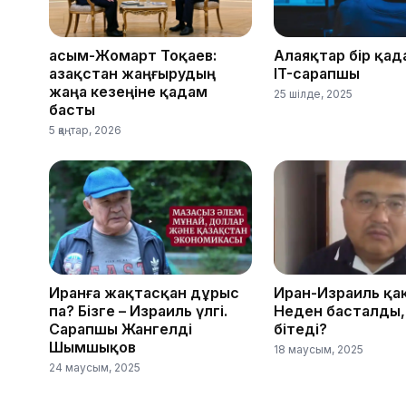
Қасым-Жомарт Тоқаев:
Алаяқтар бір қад
Қазақстан жаңғырудың
IT-сарапшы
жаңа кезеңіне қадам
25 шілде, 2025
басты
5 қаңтар, 2026
Иранға жақтасқан дұрыс
Иран-Израиль қа
па? Бізге – Израиль үлгі.
Неден басталды,
Сарапшы Жангелді
бітеді?
Шымшықов
18 маусым, 2025
24 маусым, 2025