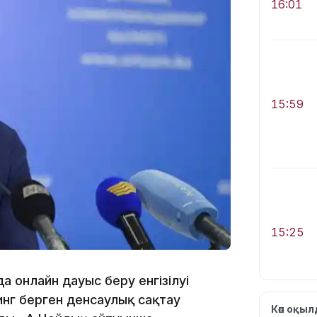
16:01
15:59
15:25
да онлайн дауыс беру енгізілуі
инг берген денсаулық сақтау
Көп оқы