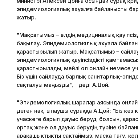
министрі Алексей Цойға осындай сұрақ қо
эпидемиологиялық ахуалға байланысты б
жатыр.
"Мақсатымыз – елдің медициналық қауіпсізд
бақылау. Эпидемиологиялық ахуала байлан
қарастырылып жатыр. Мақсатымыз – сайлау
эпидемиологиялық қауіпсіздікті қамтамасы
қарастырылады, мейлі ол онлайн немесе уч
Біз үшін сайлауда барлық санитарлық-эпи
сақталуы маңызды", - деді А.Цой.
"Эпидемологиялық шаралар аясында онлай
деген нақтылаушы сұраққа А.Цой: "Біз кез к
учаскеге барып дауыс беруді болсын, қара
ортақ және ол дауыс берудің түріне байлан
арақашықтықты сақтаймыз, маска тағу, қол