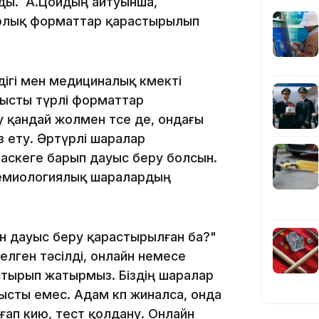
йды. А.Цойдың айтуынша,
арлық форматтар қарастырылып
15:24
ігі мен медициналық көмекті
ысты түрлі форматтар
 қандай жолмен өтсе де, ондағы
з ету. Әртүрлі шаралар
аскеге барып дауыс беру болсын.
демиологиялық шаралардың
14:47
н дауыс беру қарастырылған ба?"
елген тәсілді, онлайн немесе
стырып жатырмыз. Біздің шаралар
ысты емес. Адам көп жиналса, онда
ғап кию, тест қолдану. Онлайн