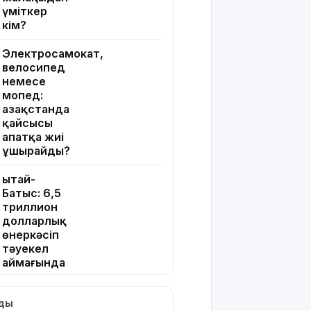
үміткер
кім?
Электросамокат,
велосипед
немесе
мопед:
Қазақстанда
қайсысы
апатқа жиі
ұшырайды?
Қытай-
Батыс: 6,5
триллион
долларлық
өнеркәсіп
тәуекел
аймағында
тұр
лды
Қазақстан