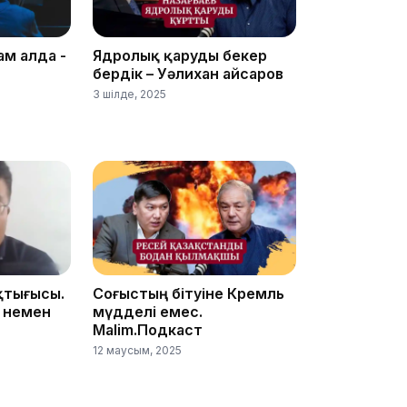
ам алда -
Ядролық қаруды бекер
бердік – Уәлихан Қайсаров
3 шілде, 2025
13:05
12:31
қтығысы.
Соғыстың бітуіне Кремль
 немен
мүдделі емес.
Malim.Подкаст
12 маусым, 2025
11:59