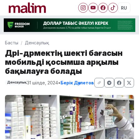
RU
Басты
Денсаулық
Дәрі-дәрмектің шекті бағасын
мобильді қосымша арқылы
бақылауға болады
31 шілде, 2024
•
Берік Дәулетов
Денсаулық