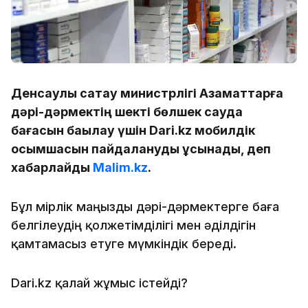
Денсаулық сақтау министрлігі Азаматтарға
дәрі-дәрмектің шекті бөлшек сауда
бағасын бақылау үшін Dari.kz мобилдік
қосымшасын пайдалануды ұсынады, деп
хабарлайды
Malim.kz
.
Бұл өмірлік маңызды дәрі-дәрмектерге баға
белгілеудің қолжетімділігі мен әділдігін
қамтамасыз етуге мүмкіндік береді.
Dari.kz қалай жұмыс істейді?