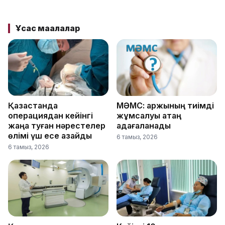
Ұқсас мақалалар
Қазақстанда
МӘМС: қаржының тиімді
операциядан кейінгі
жұмсалуы қатаң
жаңа туған нәрестелер
қадағаланады
өлімі үш есе азайды
6 тамыз, 2026
6 тамыз, 2026