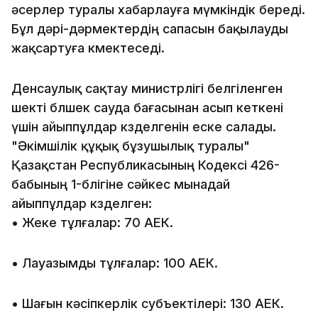
әсерлер туралы хабарлауға мүмкіндік береді.
Бұл дәрі-дәрмектердің сапасын бақылауды
жақсартуға көмектеседі.
Денсаулық сақтау министрлігі белгіленген
шекті бөлшек сауда бағасынан асып кеткені
үшін айыппұлдар көзделгенін еске салады.
"Әкімшілік құқық бұзушылық туралы"
Қазақстан Республикасының Кодексі 426-
бабының 1-бөлігіне сәйкес мынадай
айыппұлдар көзделген:
•⁠ ⁠Жеке тұлғалар: 70 АЕК.
•⁠ ⁠Лауазымды тұлғалар: 100 АЕК.
•⁠ ⁠Шағын кәсіпкерлік субъектілері: 130 АЕК.