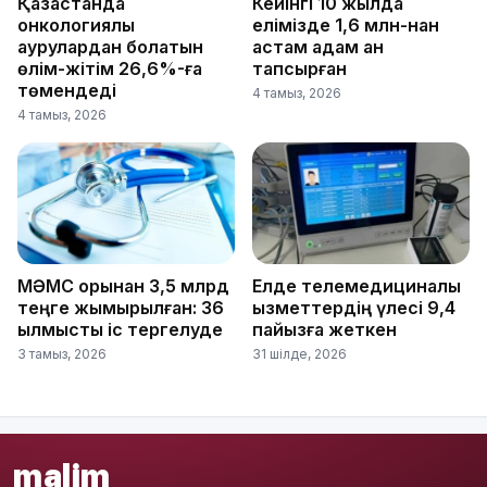
Қазақстанда
Кейінгі 10 жылда
онкологиялық
елімізде 1,6 млн-нан
аурулардан болатын
астам адам қан
өлім-жітім 26,6%-ға
тапсырған
төмендеді
4 тамыз, 2026
4 тамыз, 2026
МӘМС қорынан 3,5 млрд
Елде телемедициналық
теңге жымқырылған: 36
қызметтердің үлесі 9,4
қылмыстық іс тергелуде
пайызға жеткен
3 тамыз, 2026
31 шілде, 2026
malim