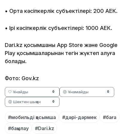
•⁠ ⁠Орта кәсіпкерлік субъектілері: 200 АЕК.
•⁠ ⁠Ірі кәсіпкерлік субъектілері: 1000 АЕК.
Dari.kz қосымшаны App Store және Google
Play қосымшаларынан тегін жүктеп алуға
болады.
Фото: Gov.kz
🤍 Ұнайды
😞 Ұнамайды
0
0
😡 Шектен шыққан
0
#мобильді қосымша
#дәрі-дәрмек
#баға
#бақылау
#Dari.kz