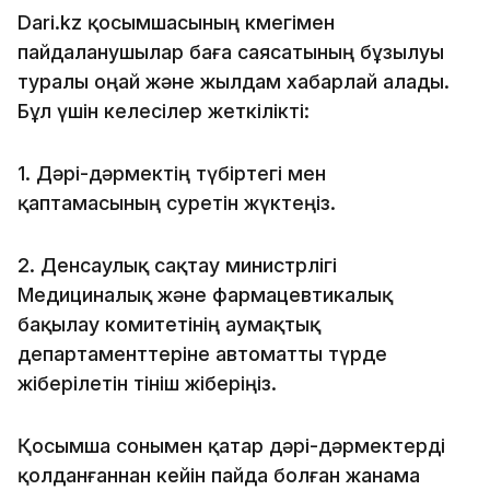
Dari.kz қосымшасының көмегімен
пайдаланушылар баға саясатының бұзылуы
туралы оңай және жылдам хабарлай алады.
Бұл үшін келесілер жеткілікті:
1.⁠ ⁠Дәрі-дәрмектің түбіртегі мен
қаптамасының суретін жүктеңіз.
2.⁠ ⁠Денсаулық сақтау министрлігі
Медициналық және фармацевтикалық
бақылау комитетінің аумақтық
департаменттеріне автоматты түрде
жіберілетін өтініш жіберіңіз.
Қосымша сонымен қатар дәрі-дәрмектерді
қолданғаннан кейін пайда болған жанама