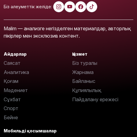
Біз әлеуметтік желіде:
Malim — анализге негізделген материалдар, авторлық
пікірлер мен эксклюзив контент.
Айдарлар
Қызмет
Саясат
Біз туралы
Аналитика
Жарнама
Қоғам
Байланыс
Мәдениет
Құпиялылық
Сұхбат
Пайдалану ережесі
Спорт
Бейне
Мобильді қосымшалар