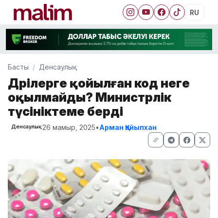
RU
Басты
Денсаулық
Дәрілерге қойылған код неге
оқылмайды? Министрлік
түсініктеме берді
26 мамыр, 2025
•
Арман Қайыпхан
Денсаулық