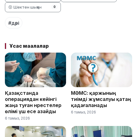
😡 Шектен шыққан
0
#дәрі
Ұқсас мақалалар
Қазақстанда
МӘМС: қаржының
операциядан кейінгі
тиімді жұмсалуы қатаң
жаңа туған нәрестелер
қадағаланады
өлімі үш есе азайды
6 тамыз, 2026
6 тамыз, 2026