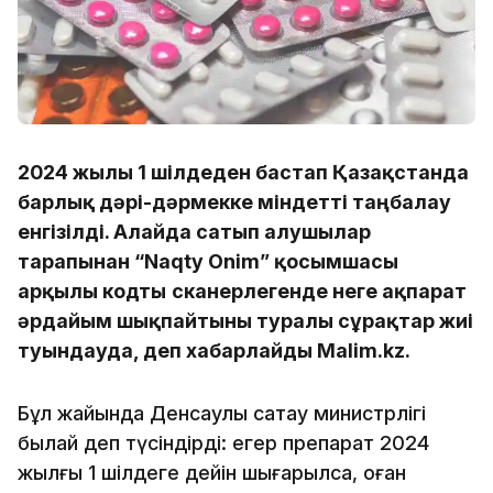
2024 жылғы 1 шілдеден бастап Қазақстанда
барлық дәрі-дәрмекке міндетті таңбалау
енгізілді. Алайда сатып алушылар
тарапынан “Naqty Onim” қосымшасы
арқылы кодты
сканерлегенде неге ақпарат
әрдайым шықпайтыны туралы сұрақтар жиі
туындауда, деп хабарлайды Malim.kz.
Бұл жайында Денсаулық сақтау министрлігі
былай деп түсіндірді: егер препарат 2024
жылғы 1 шілдеге дейін шығарылса, оған