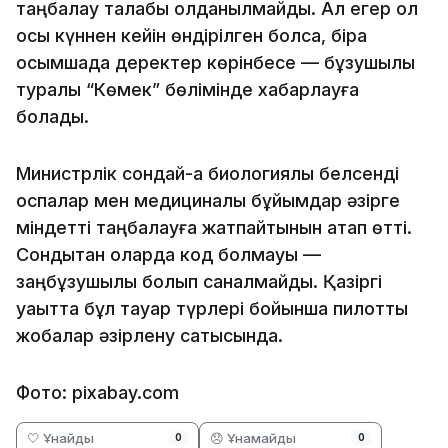
таңбалау талабы қолданылмайды. Ал егер ол
осы күннен кейін өндірілген болса, бірақ
қосымшада деректер көрінбесе — бұзушылық
туралы “Көмек” бөлімінде хабарлауға
болады.
Министрлік сондай-ақ биологиялық белсенді
қоспалар мен медициналық бұйымдар әзірге
міндетті таңбалауға жатпайтынын атап өтті.
Сондықтан оларда код болмауы —
заңбұзушылық болып саналмайды. Қазіргі
уақытта бұл тауар түрлері бойынша пилоттық
жобалар әзірлену сатысында.
Фото: pixabay.com
🤍 Ұнайды
😞 Ұнамайды
0
0