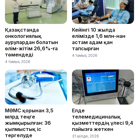
Қазақстанда
Кейінгі 10 жылда
онкологиялық
елімізде 1,6 млн-нан
аурулардан болатын
астам адам қан
өлім-жітім 26,6%-ға
тапсырған
төмендеді
4 тамыз, 2026
4 тамыз, 2026
МӘМС қорынан 3,5
Елде
млрд теңге
телемедициналық
жымқырылған: 36
қызметтердің үлесі 9,4
қылмыстық іс
пайызға жеткен
тергелуде
31 шілде, 2026