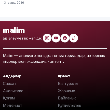
3 тамыз, 2026
malim
Біз әлеуметтік желіде:
Malim — анализге негізделген материалдар, авторлық
пікірлер мен эксклюзив контент.
Айдарлар
Қызмет
Саясат
Біз туралы
Аналитика
Жарнама
Қоғам
Байланыс
Мәдениет
Құпиялылық