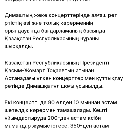
Димаштың жеке концерттерінде алғаш рет
әртістің өзі және толық көрерменнің
орындауында бағдарламаның басында
Қазақстан Республикасының әнұраны
шырқалды.
Қазақстан Республикасының Президенті
Қасым-Жомарт Тоқаевтың атынан
Астанадағы үлкен концерттерімен құттықтау
ретінде Димашқа гүл шоғы ұсынылды.
Екі концертті де 80 елден 10 мыңнан астам
шетелдік көрермен тамашалады. Кешті
ұйымдастыруда 200-ден астам кәсіби
мамандар жұмыс істесе, 350-ден астам