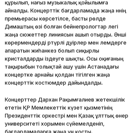
құрылып, нағыз музыкалық қойылымға
айналды. Концерттік бағдарламада жаңа әннің
премьерасы көрсетілсе, басты рөлде
Димаштың өзі болған бейнепрологтар легі
жаңа сюжеттер линиясын ашып отырды. Әнші
көрермендерді әртүрлі дәуірлер мен әлемдерге
апаратын жиһанкез болып сиқырлы
кристалдарды іздеуге шықты. Осы оқиғаның
тақырыбын толықтай ашу үшін Астанадағы
концертке арнайы қолдан тігілген жаңа
концерттік костюмдер дайындалды.
Концерттер Дархан Рақымғалиев жетекшілік
ететін ҚР Мемлекеттік күзет қызметінің
Президенттік оркестрі мен Қазақ ұлттық өнер
университеті хорымен сүйемелденіп,
бағдарламаларға жаңа үн қосты.