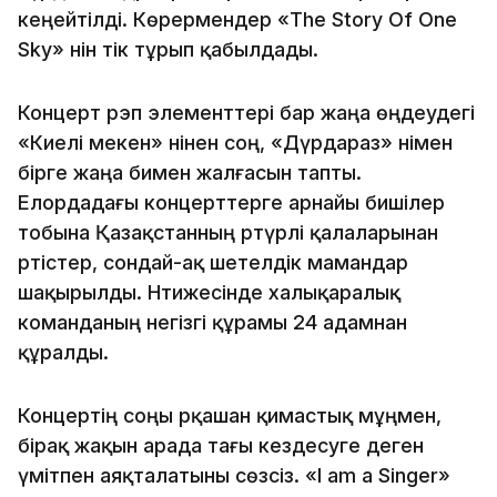
кеңейтілді. Көрермендер «The Story Of One
Sky» әнін тік тұрып қабылдады.
Концерт рэп элементтері бар жаңа өңдеудегі
«Киелі мекен» әнінен соң, «Дүрдараз» әнімен
бірге жаңа бимен жалғасын тапты.
Елордадағы концерттерге арнайы бишілер
тобына Қазақстанның әртүрлі қалаларынан
әртістер, сондай-ақ шетелдік мамандар
шақырылды. Нәтижесінде халықаралық
команданың негізгі құрамы 24 адамнан
құралды.
Концертің соңы әрқашан қимастық мұңмен,
бірақ жақын арада тағы кездесуге деген
үмітпен аяқталатыны сөзсіз. «I am a Singer»