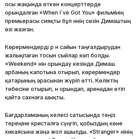
осы жақында өткен концерттерде
орындалған «When I`ve Got You» фильмінің
премьерасы сияқты бұл әннің сөзін Димаштың
өзі жазған.
Көрермендерді әр ән сайын таңғалдырудан
жалықпаған тосын сыйлар көп болды.
«Weekend» әнін орындау кезінде Димаш
арбаның капотына отырып, көрермендер
қатарының арасынан жүріп өтті. Көліктің
төбесіне отырып, ән орындап, аренадан өтіп
қайта сахнаға шықты.
Бағдарламаның келесі сатысында теңіз
тереңіне кристалға сүңгіп, қобыздың көне
хикаясына жаңа жол ашылды. «Stranger» әнінің