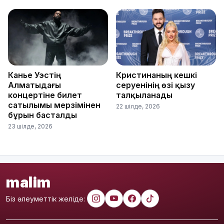
Канье Уэстің
Кристинаның кешкі
Алматыдағы
серуенінің өзі қызу
концертіне билет
талқыланады
сатылымы мерзімінен
22 шілде, 2026
бұрын басталды
23 шілде, 2026
malim
Біз әлеуметтік желіде: