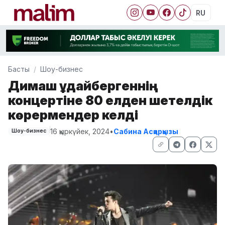
RU
Басты
Шоу-бизнес
Димаш Құдайбергеннің
концертіне 80 елден шетелдік
көрермендер келді
16 қыркүйек, 2024
•
Сабина Асқарқызы
Шоу-бизнес