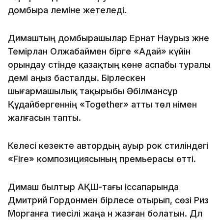
домбыра әлеміне жетеледі.
Димаштың домбырашылар Ернат Наурыз және
Темірлан Олжабаймен бірге «Адай» күйін
орындау сәтінде қазақтың көне аспабы туралы
әдемі аңыз басталды. Бірлескен
шығармашылық тақырыбы Әбілмансұр
Құдайбергеннің «Together» атты төл әнімен
жалғасын тапты.
Келесі кезекте автордың ауыр рок стиліндегі
«Fire» композициясының премьерасы өтті.
Димаш былтыр АҚШ-тағы іссапарында
Дмитрий Гордонмен бірлесе отырып, сөзі Риз
Морганға тиесілі жаңа ән жазған болатын. Дәл