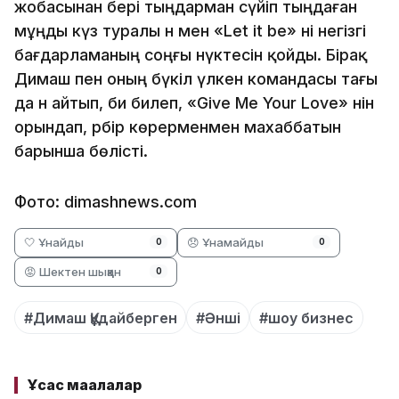
жобасынан бері тыңдарман сүйіп тыңдаған
мұңды күз туралы ән мен «Let it be» әні негізгі
бағдарламаның соңғы нүктесін қойды. Бірақ
Димаш пен оның бүкіл үлкен командасы тағы
да ән айтып, би билеп, «Give Me Your Love» әнін
орындап, әрбір көрерменмен махаббатын
барынша бөлісті.
Фото: dimashnews.com
🤍 Ұнайды
😞 Ұнамайды
0
0
😡 Шектен шыққан
0
#Димаш Құдайберген
#Әнші
#шоу бизнес
Ұқсас мақалалар