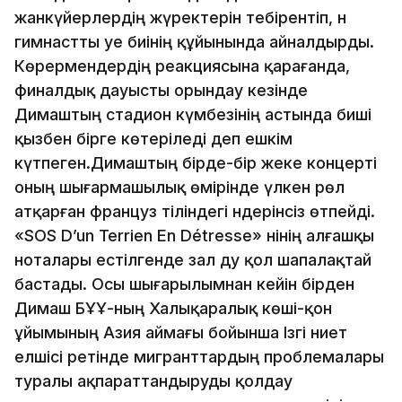
жанкүйерлердің жүректерін тебірентіп, ән
гимнастты әуе биінің құйынында айналдырды.
Көрермендердің реакциясына қарағанда,
финалдық дауысты орындау кезінде
Димаштың стадион күмбезінің астында биші
қызбен бірге көтеріледі деп ешкім
күтпеген.Димаштың бірде-бір жеке концерті
оның шығармашылық өмірінде үлкен рөл
атқарған француз тіліндегі әндерінсіз өтпейді.
«SOS D’un Terrien En Détresse» әнінің алғашқы
ноталары естілгенде зал ду қол шапалақтай
бастады. Осы шығарылымнан кейін бірден
Димаш БҰҰ-ның Халықаралық көші-қон
ұйымының Азия аймағы бойынша Ізгі ниет
елшісі ретінде мигранттардың проблемалары
туралы ақпараттандыруды қолдау