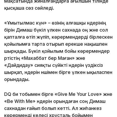
мақсатында жиналғандарға ағылшын тілінде
қысқаша сөз сөйледі.
«Ұмытылмас күн» – өзінің алғашқы әндерінің
бірін Димаш бүкіл үлкен сахнада оң және сол
қапталға өтіп жүпіп, көрермендерді бірлескен
қойылымға тарта отырып ерекше нақышпен
шырқады. Бүкіл қойылым бойы көрермендер
әртістің «Махаббат бер Маған» және
«Дайдидау» сияқты сүйікті әндерін үздіксіз
шырқап, әндерін әншімен бірге үлкен ықыласпен
орындады.
DQ би тобымен бірге «Give Me Your Love» және
«Be With Me» әндерін орындаған соң Димаш
сахнадан ғайып болып кетті. Ал жиһанкез
көрерменді келесі хрусталь бойымен