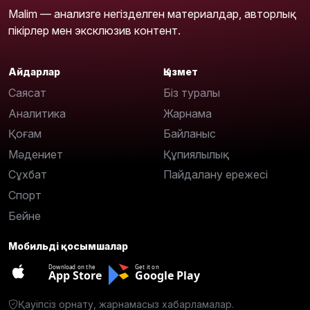
Malim — анализге негізделген материалдар, авторлық
пікірлер мен эксклюзив контент.
Айдарлар
Қызмет
Саясат
Біз туралы
Аналитика
Жарнама
Қоғам
Байланыс
Мәдениет
Құпиялылық
Сұхбат
Пайдалану ережесі
Спорт
Бейне
Мобильді қосымшалар
Download on the
Get it on
App Store
Google Play
Қауіпсіз орнату, жарнамасыз хабарламалар.