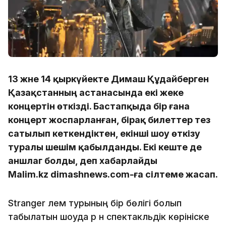
13 және 14 қыркүйекте Димаш Құдайберген
Қазақстанның астанасында екі жеке
концертін өткізді. Бастапқыда бір ғана
концерт жоспарланған, бірақ билеттер тез
сатылып кеткендіктен, екінші шоу өткізу
туралы шешім қабылданды. Екі кеште де
аншлаг болды, деп хабарлайды
Malim.kz dimashnews.com-ға сілтеме жасап.
Stranger әлем турының бір бөлігі болып
табылатын шоуда әр ән спектакльдік көрініске