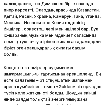
халықаралық топ Димашпен бірге сахнада
өнер көрсетті. Олардың арасында Қазақстан,
Қытай, Ресей, Украина, Камерун, Гана, Уганда,
Мексика, Испания және Кения елдерінің
бишілері, оркестршілері мен әншілері бар. Бұл
іс-шараның музыка мен мәдениет саласында
әлемнің түкпір-түкпірінен жиналған адамдарды
біріктірген халықаралық сипаты басым
болды.
Концерттік нөмірлер ауқымы мен
шығармашылығы тұрғысынан ерекшеленді. Ең
есте қалатыны – әртістің ұшатын шапанмен
арена күмбезінен төмен «Golden» әнін орындап
түсіп келе жатқан сәті болды. Шоудың екінші
әнінде залды толықтай энергияның жаңа