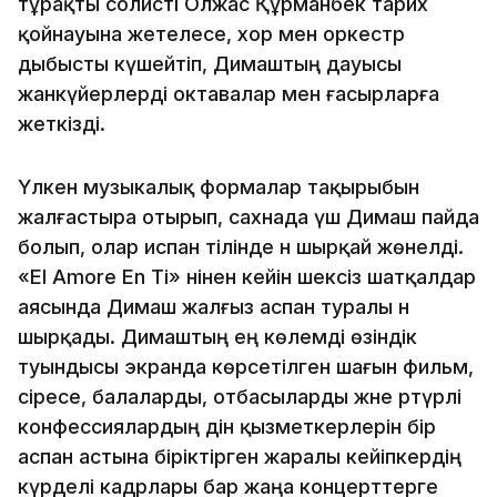
тұрақты солисті Олжас Құрманбек тарих
қойнауына жетелесе, хор мен оркестр
дыбысты күшейтіп, Димаштың дауысы
жанкүйерлерді октавалар мен ғасырларға
жеткізді.
Үлкен музыкалық формалар тақырыбын
жалғастыра отырып, сахнада үш Димаш пайда
болып, олар испан тілінде ән шырқай жөнелді.
«El Amore En Ti» әнінен кейін шексіз шатқалдар
аясында Димаш жалғыз аспан туралы ән
шырқады. Димаштың ең көлемді өзіндік
туындысы экранда көрсетілген шағын фильм,
әсіресе, балаларды, отбасыларды және әртүрлі
конфессиялардың дін қызметкерлерін бір
аспан астына біріктірген жаралы кейіпкердің
күрделі кадрлары бар жаңа концерттерге