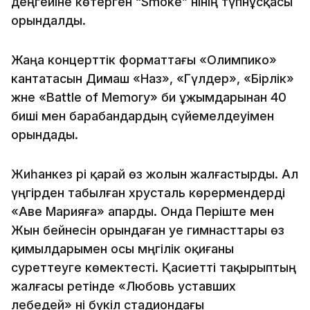
деңгейіне көтерген “Smoke” әнінің түпнұсқасы
орындалды.
Жаңа концерттік форматтағы «Олимпико»
кантатасын Димаш «Наз», «Гүлдер», «Бірлік»
және «Battle of Memory» би ұжымдарынан 40
биші мен барабандардың сүйемелдеуімен
орындады.
Жиһанкез әрі қарай өз жолын жалғастырды. Ал
үңгірден табылған хрусталь көрермендерді
«Аве Марияға» апарды. Онда Періште мен
Жын бейнесін орындаған әуе гимнасттары өз
қимылдарымен осы мәңгілік оқиғаны
суреттеуге көмектесті. Қасиетті тақырыптың
жалғасы ретінде «Любовь уставших
лебедей» әні бүкіл стадиондағы