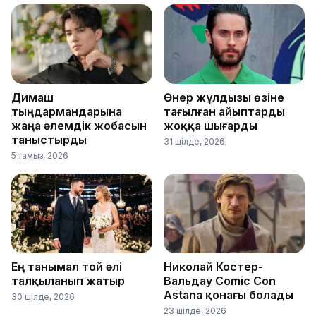
Димаш
Өнер жұлдызы өзіне
тыңдармандарына
тағылған айыптарды
жаңа әлемдік жобасын
жоққа шығарды
таныстырды
31 шілде, 2026
5 тамыз, 2026
Ең танымал той әлі
Николай Костер-
талқыланып жатыр
Вальдау Comic Con
Astana қонағы болады
30 шілде, 2026
23 шілде, 2026